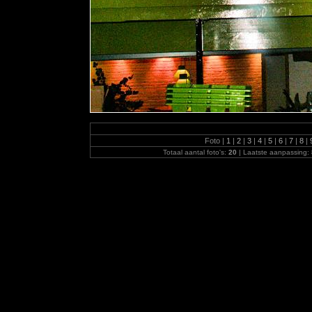
Foto |
1
|
2
|
3
|
4
|
5
|
6
|
7
|
8
|
Totaal aantal foto's:
20
| Laatste aanpassing: