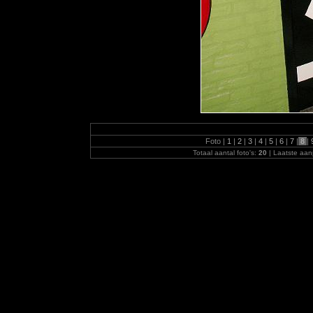
Foto |
1
|
2
|
3
|
4
|
5
|
6
|
7
|
8
|
Totaal aantal foto's:
20
| Laatste aan