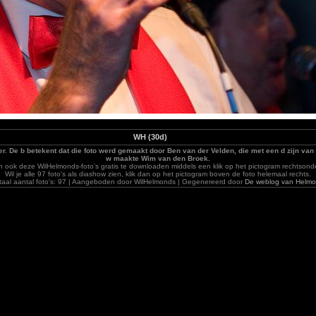
WH (30d)
er. De b betekent dat die foto werd gemaakt door Ben van der Velden, die met een d zijn van
w maakte Wim van den Broek.
zijn ook deze WilHelmonds-foto's gratis te downloaden middels een klik op het pictogram rechtsonde
Wil je alle 97 foto's als diashow zien, klik dan op het pictogram boven de foto helemaal rechts.
taal aantal foto's: 97 | Aangeboden door WilHelmonds | Gegenereerd door
De weblog van Helm