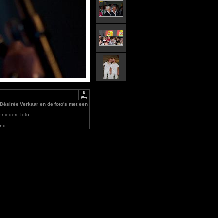
 Désirée Verkaar en de foto's met een
r iedere foto.
ond