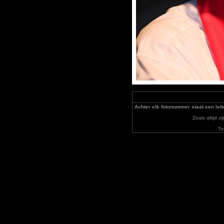
Achter elk fotonummer staat een lett
Zoals altijd 
To