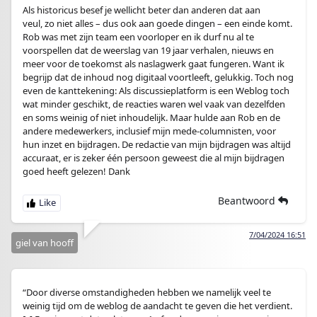
Als historicus besef je wellicht beter dan anderen dat aan
veul, zo niet alles – dus ook aan goede dingen – een einde komt.
Rob was met zijn team een voorloper en ik durf nu al te
voorspellen dat de weerslag van 19 jaar verhalen, nieuws en
meer voor de toekomst als naslagwerk gaat fungeren. Want ik
begrijp dat de inhoud nog digitaal voortleeft, gelukkig. Toch nog
even de kanttekening: Als discussieplatform is een Weblog toch
wat minder geschikt, de reacties waren wel vaak van dezelfden
en soms weinig of niet inhoudelijk. Maar hulde aan Rob en de
andere medewerkers, inclusief mijn mede-columnisten, voor
hun inzet en bijdragen. De redactie van mijn bijdragen was altijd
accuraat, er is zeker één persoon geweest die al mijn bijdragen
goed heeft gelezen! Dank
Beantwoord
7/04/2024 16:51
giel van hooff
“Door diverse omstandigheden hebben we namelijk veel te
weinig tijd om de weblog de aandacht te geven die het verdient.