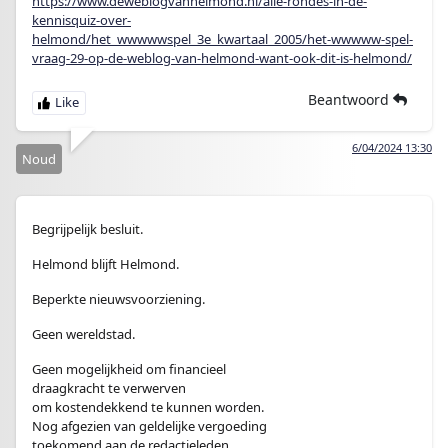
https://www.deweblogvanhelmond.nl/alle-rondes-in-de-
kennisquiz-over-
helmond/het_wwwwwspel_3e_kwartaal_2005/het-wwwww-spel-
vraag-29-op-de-weblog-van-helmond-want-ook-dit-is-helmond/
Beantwoord
6/04/2024 13:30
Noud
Begrijpelijk besluit.
Helmond blijft Helmond.
Beperkte nieuwsvoorziening.
Geen wereldstad.
Geen mogelijkheid om financieel
draagkracht te verwerven
om kostendekkend te kunnen worden.
Nog afgezien van geldelijke vergoeding
toekomend aan de redactieleden.