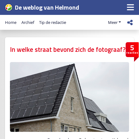
De weblog van Helmond
Home
Archief
Tip de redactie
Meer
5
In welke straat bevond zich de fotograaf?
reacties