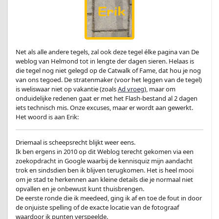
Net als alle andere tegels, zal ook deze tegel élke pagina van De
weblog van Helmond tot in lengte der dagen sieren. Helaas is
die tegel nog niet gelegd op de Catwalk of Fame, dat hou je nog
van ons tegoed. De stratenmaker (voor het leggen van de tegel)
is weliswaar niet op vakantie (zoals
Ad vroeg
), maar om
onduidelijke redenen gaat er met het Flash-bestand al 2 dagen
iets technisch mis. Onze excuses, maar er wordt aan gewerkt.
Het woord is aan Erik:
Driemaal is scheepsrecht blijkt weer eens.
Ik ben ergens in 2010 op dit Weblog terecht gekomen via een
zoekopdracht in Google waarbij de kennisquiz mijn aandacht
trok en sindsdien ben ik blijven terugkomen. Het is heel mooi
om je stad te herkennen aan kleine details die je normaal niet
opvallen en je onbewust kunt thuisbrengen.
De eerste ronde die ik meedeed, ging ik af en toe de fout in door
de onjuiste spelling of de exacte locatie van de fotograaf
waardoor ik punten verspeelde.