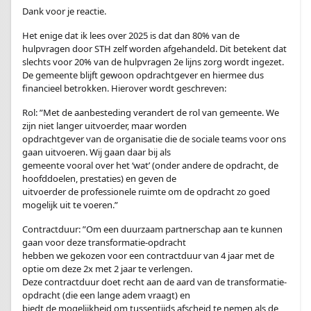
Dank voor je reactie.
Het enige dat ik lees over 2025 is dat dan 80% van de
hulpvragen door STH zelf worden afgehandeld. Dit betekent dat
slechts voor 20% van de hulpvragen 2e lijns zorg wordt ingezet.
De gemeente blijft gewoon opdrachtgever en hiermee dus
financieel betrokken. Hierover wordt geschreven:
Rol: ”Met de aanbesteding verandert de rol van gemeente. We
zijn niet langer uitvoerder, maar worden
opdrachtgever van de organisatie die de sociale teams voor ons
gaan uitvoeren. Wij gaan daar bij als
gemeente vooral over het ‘wat’ (onder andere de opdracht, de
hoofddoelen, prestaties) en geven de
uitvoerder de professionele ruimte om de opdracht zo goed
mogelijk uit te voeren.”
Contractduur: ”Om een duurzaam partnerschap aan te kunnen
gaan voor deze transformatie-opdracht
hebben we gekozen voor een contractduur van 4 jaar met de
optie om deze 2x met 2 jaar te verlengen.
Deze contractduur doet recht aan de aard van de transformatie-
opdracht (die een lange adem vraagt) en
biedt de mogelijkheid om tussentijds afscheid te nemen als de