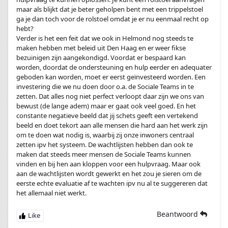
maar als blijkt dat je beter geholpen bent met een trippelstoel
ga je dan toch voor de rolstoel omdat je er nu eenmaal recht op
hebt?
Verder is het een feit dat we ook in Helmond nog steeds te
maken hebben met beleid uit Den Haag en er weer fikse
bezuinigen zijn aangekondigd. Voordat er bespaard kan
worden, doordat de ondersteuning en hulp eerder en adequater
geboden kan worden, moet er eerst geïnvesteerd worden. Een
investering die we nu doen door o.a. de Sociale Teams in te
zetten. Dat alles nog niet perfect verloopt daar zijn we ons van
bewust (de lange adem) maar er gaat ook veel goed. En het
constante negatieve beeld dat jij schets geeft een vertekend
beeld en doet tekort aan alle mensen die hard aan het werk zijn
om te doen wat nodig is, waarbij zij onze inwoners centraal
zetten ipv het systeem. De wachtlijsten hebben dan ook te
maken dat steeds meer mensen de Sociale Teams kunnen
vinden en bij hen aan kloppen voor een hulpvraag. Maar ook
aan de wachtlijsten wordt gewerkt en het zou je sieren om de
eerste echte evaluatie af te wachten ipv nu al te suggereren dat
het allemaal niet werkt.
Beantwoord