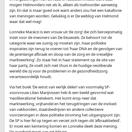
mogen Helmonders net als ik, alleen als toehoorder aanwezig
zijn. En dat is maar goed ook want anders zou het een kakafonie
van meningen worden. Gelukkig is er De weblog van Helmond
waar dat wel mag!
Lonneke Maráczi is een vrouw uit ‘de zorg’ die zich beroepsmatig
inzet voor de inwoners van De Eeuwsels. Ze behoort tot de
categorie waar we zuinig op moeten zijn. Haar politieke
inspiraties zijn terug te voeren tot ‘haar DNA en de gevolgen van
de jarenlange afbraak en sloop van de zorg en de vreselijke
marktwerking’. Zo staat het in haar statement op de site van
haar partij. Ze voelt zich niet thuis in de huidige neoliberale
wereld die zij voor de problemen in de gezondheidszorg
verantwoordelijk houdt.
Via het boek ‘De winst van eerlijk delen’ van voormalig SP-
voorvrouw Lilian Marijnissen heb ik een beeld gevormd wat
‘neoliberalisme’ betekent. Het komt erop neer dat
marktwerking, vrijhandel en het terugdringen van de invloed
van vakbonden, staatsbedrijven en andere collectieve
voorzieningen in deze politieke stroming het uitgangspunt zijn.
De SP is hier fel op tegen en verzet zich tegen dit ‘afbraakbeleid’.
Er moet een kentering komen en Lonneke deelt deze mening.
De overheid moet aan zet blijven.