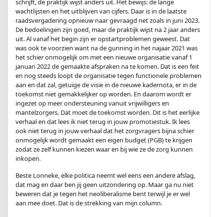
schrijft, de praktijk wijst anders uit. Het bewijs: de lange
wachtlijsten en het uitblijven van cijfers. Daar is in de laatste
raadsvergadering opnieuw naar gevraagd net zoals in juni 2023.
De bedoelingen zijn goed, maar de praktijk wijst na 2 jaar anders
uit. Al vanaf het begin zijn er opstartproblemen geweest. Dat
was ook te voorzien want na de gunning in het najaar 2021 was
het schier onmogelijk om met een nieuwe organisatie vanaf 1
januari 2022 de gemaakte afspraken na te komen. Dat is een feit
en nog steeds loopt de organisatie tegen functionele problemen
aan en dat zal, getuige de visie in de nieuwe kadernota, er in de
toekomst niet gemakkelijker op worden. En daarom wordt er
ingezet op meer ondersteuning vanuit vrijwilligers en
mantelzorgers. Dat moet de toekomst worden. Dit is het eerlijke
verhaal en dat lees ik niet terug in jouw promotiestuk. Ik lees
ook niet terug in jouw verhaal dat het zorgvragers bijna schier
onmogelijk wordt gemaakt een eigen budget (PGB) te krijgen
zodat ze zelf kunnen kiezen waar en bij wie ze de zorg kunnen
inkopen.
Beste Lonneke, elke politica neemt wel eens een andere afslag,
dat mag en daar ben jij geen uitzondering op. Maar ga nu niet
beweren dat je tegen het neoliberalisme bent terwijl je er wel
aan mee doet. Dat is de strekking van mijn column.