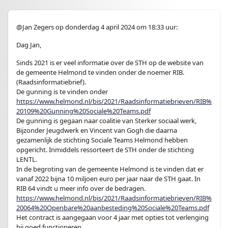
@Jan Zegers op donderdag 4 april 2024 om 18:33 uur:
Dag Jan,
Sinds 2021 is er veel informatie over de STH op de website van
de gemeente Helmond te vinden onder de noemer RIB.
(Raadsinformatiebrief).
De gunning is te vinden onder
https://www.helmond.nl/bis/2021/Raadsinformatiebrieven/RIB%
20109%20Gunning%20Sociale%20Teams.pdf
De gunning is gegaan naar coalitie van Sterker sociaal werk,
Bijzonder Jeugdwerk en Vincent van Gogh die daarna
gezamenlijk de stichting Sociale Teams Helmond hebben
opgericht. Inmiddels ressorteert de STH onder de stichting
LENTL.
In de begroting van de gemeente Helmond is te vinden dat er
vanaf 2022 bijna 10 miljoen euro per jaar naar de STH gaat. In
RIB 64 vindt u meer info over de bedragen.
https://www.helmond.nl/bis/2021/Raadsinformatiebrieven/RIB%
20064%20Openbare%20aanbesteding%20Sociale%20Teams.pdf
Het contract is aangegaan voor 4 jaar met opties tot verlenging
bij goed functioneren.