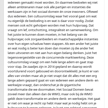
iedereen gemaakt moet worden. En daarmee bedoelen wij niet
alleen ambtenaren maar ook alle partijen en instanties die
werkzaam zijn in het sociaal domein én onze inwoners. Oftewel
dus iedereen. Een cultuuromslag waar het vooral gaat om wat
nu eigenlijk de bedoeling is en wat is daar voor nodig. Zodat
mensen ook echt geholpen worden met hun hulpvraag. Dat
vraagt om lef, ontschotting, integraliteit en samenwerking. Om
het juiste te kunnen doen moeten, in het belang van de
hulpvrager, ook zorgaanbieders en maatschappelijke instanties
over hun eigen schaduw heen stappen. Als een ander het juiste
en wat nodig is beter kan doen dan moeten zij die ander het
laten uitvoeren en niet aan hun eigen belang denken. Juist het
tegenovergestelde van de concurrende marktwerking. Deze
cultuuromslag vraagt om een hele lange adem en gaat stap
voor stap. De zaadjes zijn in 2014 gepland en daarop wordt
voortdurend voort gebouwd en doorontwikkeld. Je kunt er van
alles van vinden maar als je niet snapt dat dit alles met een erg
lange adem gepaard gaat en van iedereen een andere denk- en
werkwijze vraagt, dan onderschat je de gigantische
transformatie die we doormaken. Het Sociaal Domein bevat
zoveel meer dan alleen dan de WMO, maar ook bij de WMO
geldt deze transformatie en andere denk- en werkwijze. Het gaat
er niet om waar je recht op hebt maar wat je nodig hebt om je
hulpvraag te kunnen oplossen. Je kunt een rolstoel aanvragen