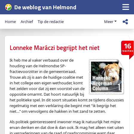
De weblog van Helmond
Home
Archief
Tip de redactie
Meer
16
Lonneke Maráczi begrijpt het niet
reacties
Ik heb me al vaker verbaasd over de
houding van de Helmondse SP-
fractievoorzitter in de gemeenteraad.
Trouw als zij is aan de huidige coalitie met
in het college een eigen wethouder, komt
het zelden voor dat zij een voorstel van de
oppositie omarmt. Dat hoort natuurlijk bij
het politieke spel. In dit soort situaties komt ze tijdens discussies
regelmatig met een verklaring die begint met “ik begrijp het
niet…’’ om vervolgens de hakken in het zand te zetten.
Als politiek geïnteresseerd inwoner mag ik natuurlijk het mijne
ervan denken en dat doe ik dan ook. Ik mag het alleen niet uiten
in vergaderingen van de raad of raadscommissie want daar