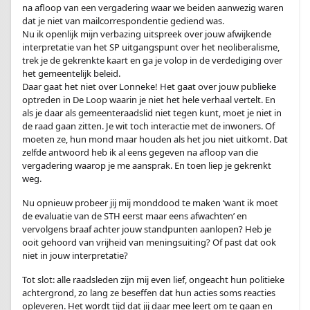
na afloop van een vergadering waar we beiden aanwezig waren
dat je niet van mailcorrespondentie gediend was.
Nu ik openlijk mijn verbazing uitspreek over jouw afwijkende
interpretatie van het SP uitgangspunt over het neoliberalisme,
trek je de gekrenkte kaart en ga je volop in de verdediging over
het gemeentelijk beleid.
Daar gaat het niet over Lonneke! Het gaat over jouw publieke
optreden in De Loop waarin je niet het hele verhaal vertelt. En
als je daar als gemeenteraadslid niet tegen kunt, moet je niet in
de raad gaan zitten. Je wit toch interactie met de inwoners. Of
moeten ze, hun mond maar houden als het jou niet uitkomt. Dat
zelfde antwoord heb ik al eens gegeven na afloop van die
vergadering waarop je me aansprak. En toen liep je gekrenkt
weg.
Nu opnieuw probeer jij mij monddood te maken ‘want ik moet
de evaluatie van de STH eerst maar eens afwachten’ en
vervolgens braaf achter jouw standpunten aanlopen? Heb je
ooit gehoord van vrijheid van meningsuiting? Of past dat ook
niet in jouw interpretatie?
Tot slot: alle raadsleden zijn mij even lief, ongeacht hun politieke
achtergrond, zo lang ze beseffen dat hun acties soms reacties
opleveren. Het wordt tijd dat jij daar mee leert om te gaan en