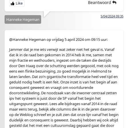
Beantwoord
5/04/2024 09:35
Hanneke Hegeman
@Hanneke Hegeman op vrijdag 5 april 2024 om 09:15 uur:
Jammer dat je me iets verwijt wat zeker niet het geval is. Vanaf
dat ik in de raad ben gekomen in 2014 heb ik me, samen met
mijn fractie en wethouders, ingezet om de taken die destijds
door Den Haag over de schutting werden gegooid, met ook nog
eens een flinke bezuiniging, zo goed mogelijk in Helmond te
laten landen. Dat zo’n gigantische transformatie heel veel tijd en
geduld nodig heeft is een feit. Onze inzet is van het begin af aan
consequent geweest en vraagt om voortdurende
doorontwikkeling. De noodzaak van de inwoner centraal zetten
ipv het systeem is juist door de SP vanaf het begin het
uitgangspunt geweest. Lees alle bijdrages vanaf 2014 in de raad
maar eens terug, bekijk alle columns die ik in de jaren daarover
op de Weblog schreef en je zult zien dat onze lijn vanaf het begin
duidelijk en consequent is geweest. Daarbij hebben wij ook altijd
gesteld dat het met een cultuuromslag gepaard gaat die door