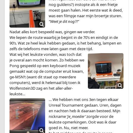
nog guldens?) instopte als ik een frietje
moest gaan halen. Het eerste wat ik deed,
was een filmpje naar mijn broertje sturen.
“Weet je dit nog?!”
Nadat alles kort bespeeld was, gingen we verder.
We liepen de route waarbij je begint in de 70’s en eindigt in de
90’s. Wat ze heel leuk hebben gedaan, is het behang, lampen en
zelfs de telefoons mee laten gaan met deze tijd.
Wat wij het leukste vonden, was toch dat
je overal aan mocht komen. Zo hebben we
Pong gespeeld op een keyboard muziek
gemaakt wat op de computer eruit kwam,
ge-MSN’t (want dit staat op meerdere
computers), werd ik helemaal blij toen ik
Wolfenstein3D zag en het aller-aller-
leukste…
… We hebben met ons 3en tegen elkaar
Unreal Tournament gedaan. Uren, dagen
en nachten heb ik daaraan besteed. Mijn
nickname ‘
Je_moeder’
zorgde voor de
leukste opmerkingen. Ooit was ik daar
goed in. Nu, niet meer.