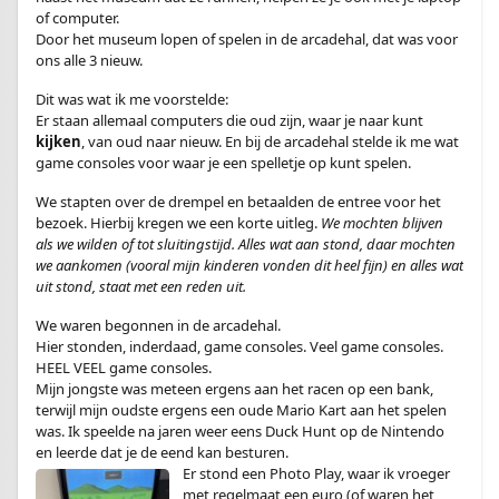
of computer.
Door het museum lopen of spelen in de arcadehal, dat was voor
ons alle 3 nieuw.
Dit was wat ik me voorstelde:
Er staan allemaal computers die oud zijn, waar je naar kunt
kijken
, van oud naar nieuw. En bij de arcadehal stelde ik me wat
game consoles voor waar je een spelletje op kunt spelen.
We stapten over de drempel en betaalden de entree voor het
bezoek. Hierbij kregen we een korte uitleg.
We mochten blijven
als we wilden of tot sluitingstijd. Alles wat aan stond, daar mochten
we aankomen (vooral mijn kinderen vonden dit heel fijn) en alles wat
uit stond, staat met een reden uit.
We waren begonnen in de arcadehal.
Hier stonden, inderdaad, game consoles. Veel game consoles.
HEEL VEEL game consoles.
Mijn jongste was meteen ergens aan het racen op een bank,
terwijl mijn oudste ergens een oude Mario Kart aan het spelen
was. Ik speelde na jaren weer eens Duck Hunt op de Nintendo
en leerde dat je de eend kan besturen.
Er stond een Photo Play, waar ik vroeger
met regelmaat een euro (of waren het