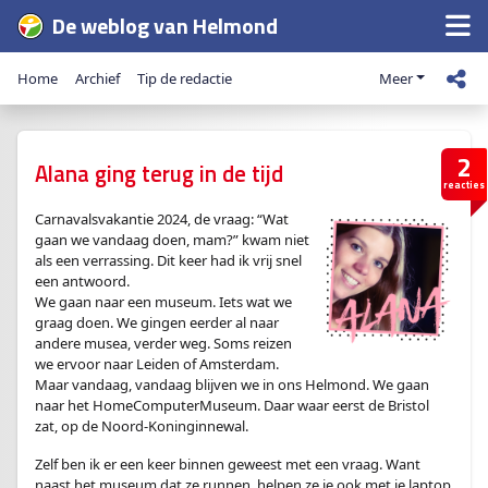
De weblog van Helmond
Home
Archief
Tip de redactie
Meer
2
Alana ging terug in de tijd
reacties
Carnavalsvakantie 2024, de vraag: “Wat
gaan we vandaag doen, mam?” kwam niet
als een verrassing. Dit keer had ik vrij snel
een antwoord.
We gaan naar een museum. Iets wat we
graag doen. We gingen eerder al naar
andere musea, verder weg. Soms reizen
we ervoor naar Leiden of Amsterdam.
Maar vandaag, vandaag blijven we in ons Helmond. We gaan
naar het HomeComputerMuseum. Daar waar eerst de Bristol
zat, op de Noord-Koninginnewal.
Zelf ben ik er een keer binnen geweest met een vraag. Want
naast het museum dat ze runnen, helpen ze je ook met je laptop