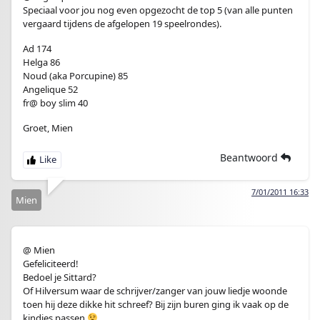
Speciaal voor jou nog even opgezocht de top 5 (van alle punten
vergaard tijdens de afgelopen 19 speelrondes).
Ad 174
Helga 86
Noud (aka Porcupine) 85
Angelique 52
fr@ boy slim 40
Groet, Mien
Beantwoord
7/01/2011 16:33
Mien
@ Mien
Gefeliciteerd!
Bedoel je Sittard?
Of Hilversum waar de schrijver/zanger van jouw liedje woonde
toen hij deze dikke hit schreef? Bij zijn buren ging ik vaak op de
kindjes passen