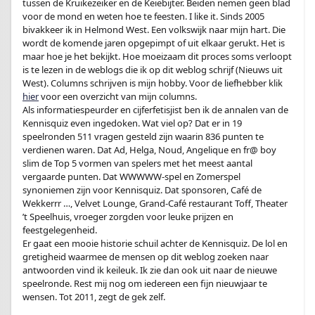
tussen de Kruikezeiker en de Keiebijter. Beiden nemen geen blad
voor de mond en weten hoe te feesten. I like it. Sinds 2005
bivakkeer ik in Helmond West. Een volkswijk naar mijn hart. Die
wordt de komende jaren opgepimpt of uit elkaar gerukt. Het is
maar hoe je het bekijkt. Hoe moeizaam dit proces soms verloopt
is te lezen in de weblogs die ik op dit weblog schrijf (Nieuws uit
West). Columns schrijven is mijn hobby. Voor de liefhebber klik
hier
voor een overzicht van mijn columns.
Als informatiespeurder en cijferfetisjist ben ik de annalen van de
Kennisquiz even ingedoken. Wat viel op? Dat er in 19
speelronden 511 vragen gesteld zijn waarin 836 punten te
verdienen waren. Dat Ad, Helga, Noud, Angelique en fr@ boy
slim de Top 5 vormen van spelers met het meest aantal
vergaarde punten. Dat WWWWW-spel en Zomerspel
synoniemen zijn voor Kennisquiz. Dat sponsoren, Café de
Wekkerrr …, Velvet Lounge, Grand-Café restaurant Toff, Theater
’t Speelhuis, vroeger zorgden voor leuke prijzen en
feestgelegenheid.
Er gaat een mooie historie schuil achter de Kennisquiz. De lol en
gretigheid waarmee de mensen op dit weblog zoeken naar
antwoorden vind ik keileuk. Ik zie dan ook uit naar de nieuwe
speelronde. Rest mij nog om iedereen een fijn nieuwjaar te
wensen. Tot 2011, zegt de gek zelf.