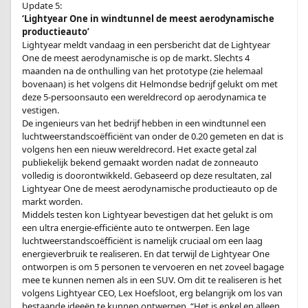
Update 5:
‘Lightyear One in windtunnel de meest aerodynamische
productieauto’
Lightyear meldt vandaag in een persbericht dat de Lightyear
One de meest aerodynamische is op de markt. Slechts 4
maanden na de onthulling van het prototype (zie helemaal
bovenaan) is het volgens dit Helmondse bedrijf gelukt om met
deze 5-persoonsauto een wereldrecord op aerodynamica te
vestigen.
De ingenieurs van het bedrijf hebben in een windtunnel een
luchtweerstandscoëfficiënt van onder de 0.20 gemeten en dat is
volgens hen een nieuw wereldrecord. Het exacte getal zal
publiekelijk bekend gemaakt worden nadat de zonneauto
volledig is doorontwikkeld. Gebaseerd op deze resultaten, zal
Lightyear One de meest aerodynamische productieauto op de
markt worden.
Middels testen kon Lightyear bevestigen dat het gelukt is om
een ultra energie-efficiënte auto te ontwerpen. Een lage
luchtweerstandscoëfficiënt is namelijk cruciaal om een laag
energieverbruik te realiseren. En dat terwijl de Lightyear One
ontworpen is om 5 personen te vervoeren en net zoveel bagage
mee te kunnen nemen als in een SUV. Om dit te realiseren is het
volgens Lightyear CEO, Lex Hoefsloot, erg belangrijk om los van
bestaande ideeën te kunnen ontwerpen. “Het is enkel en alleen