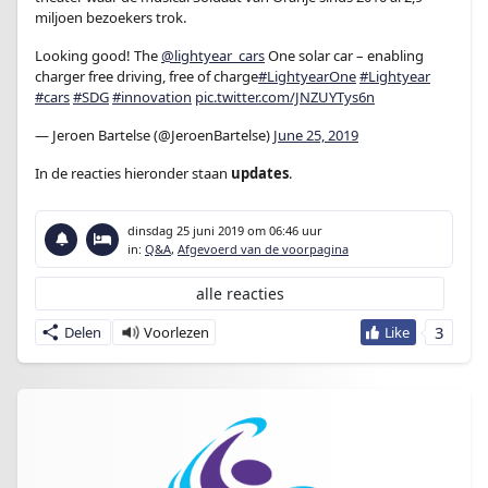
miljoen bezoekers trok.
Looking good! The
@lightyear_cars
One solar car – enabling
charger free driving, free of charge
#LightyearOne
#Lightyear
#cars
#SDG
#innovation
pic.twitter.com/JNZUYTys6n
— Jeroen Bartelse (@JeroenBartelse)
June 25, 2019
In de reacties hieronder staan
updates
.
dinsdag 25 juni 2019
om 06:46 uur
in:
Q&A
,
Afgevoerd van de voorpagina
alle reacties
3
Delen