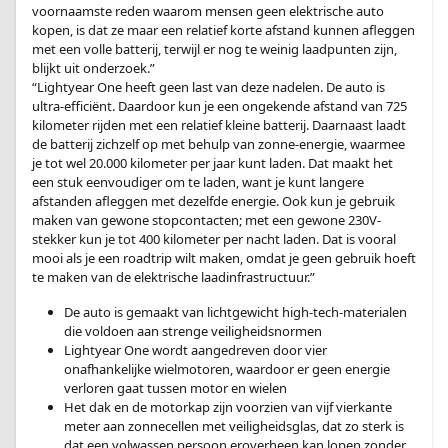
voornaamste reden waarom mensen geen elektrische auto
kopen, is dat ze maar een relatief korte afstand kunnen afleggen
met een volle batterij, terwijl er nog te weinig laadpunten zijn,
blijkt uit onderzoek.”
“Lightyear One heeft geen last van deze nadelen. De auto is
ultra-efficiënt. Daardoor kun je een ongekende afstand van 725
kilometer rijden met een relatief kleine batterij. Daarnaast laadt
de batterij zichzelf op met behulp van zonne-energie, waarmee
je tot wel 20.000 kilometer per jaar kunt laden. Dat maakt het
een stuk eenvoudiger om te laden, want je kunt langere
afstanden afleggen met dezelfde energie. Ook kun je gebruik
maken van gewone stopcontacten; met een gewone 230V-
stekker kun je tot 400 kilometer per nacht laden. Dat is vooral
mooi als je een roadtrip wilt maken, omdat je geen gebruik hoeft
te maken van de elektrische laadinfrastructuur.”
De auto is gemaakt van lichtgewicht high-tech-materialen
die voldoen aan strenge veiligheidsnormen
Lightyear One wordt aangedreven door vier
onafhankelijke wielmotoren, waardoor er geen energie
verloren gaat tussen motor en wielen
Het dak en de motorkap zijn voorzien van vijf vierkante
meter aan zonnecellen met veiligheidsglas, dat zo sterk is
dat een volwassen persoon eroverheen kan lopen zonder