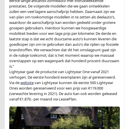
eerste lange-afstands-zonneauto met indrukwekkende
prestaties. De volgende modellen die we gaan ontwikkelen
zullen een veel lagere aanschafprijs hebben. Daarnaast zijn we
van plan om toekomstige modellen in te zetten als deelauto’s,
waardoor de aanschafprijs kan worden gedeeld onder grotere
groepen gebruikers. Hierdoor kunnen we hoogwaardige
mobiliteit bieden voor een lage prijs per kilometer. De derde en
laatste stap is dat we echt duurzame auto’s kunnen leveren die
goedkoper zijn om te gebruiken dan auto’s die rijden op fossiele
brandstoffen. We verwachten dat dit het omslagpunt gaat zijn
in de nabije toekomst; dat is het moment waarop we massaal
overstappen op een wagenpark dat honderd procent duurzaam
is.”
Lightyear gaat de productie van Lightyear One vanaf 2021
verhogen. De eerste honderd exemplaren zijn al gereserveerd.
Via de
website
van Lightyear kunnen de eerste 500 Lightyear
Ones worden gereserveerd voor een prijs van €119.000
(verwachte levering in 2021). De auto kan ook worden geleased
vanaf €1.879,- per maand via LeasePlan.