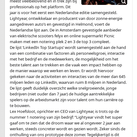
meest veelbelovend en in trek zijn bij
professionals op het platform. Dit
jaar is voor het eerst een Nederlandse editie samengesteld.
Lightyear, ontwikkelaar en producent van door zonne-energie
aangedreven auto’s en gevestigd in Helmond, voert de
Nederlandse lijst aan. De in Amsterdam gevestigde aanbieder
van elektrische scooters felyx en online supermarkt Picnic
maken met een notering plek 2 en 3 de top 3 compleet.
De lijst ‘LinkedIn Top Startups’ wordt samengesteld aan de hand
van een combinatie van factoren als personeelsgroei, interactie
met het bedrijf en de medewerkers, de mogelijkheid om het
beste talent aan te trekken en die vaak een impact hebben op
de manier waarop we werken en leven. Er wordt hiervoor
gekeken naar de activiteiten en interacties van de meer dan 645
miljoen leden op LinkedIn, waarvan ruim 8 miljoen in Nederland.
De lijst geeft duidelijk overzicht welke snelgroeiende, jonge
bedrijven (niet ouder dan 7 jaar) de huidige aantrekkelijke
spelers op de arbeidsmarkt zijn voor talent om hun carrière op
te bouwen.
Lex Hoefsloot, oprichter en CEO van Lightyear, is trots op de
nummer 1 notering van zijn bedrijf: “Lightyear vindt het super
gaaf om te zien dat de droom waar we al ongeveer 2 jaar aan
werken, steeds concreter wordt en gezien wordt. Zeker sinds de
onthulling van ons prototype deze zomer. Tegelijkertijd is dit