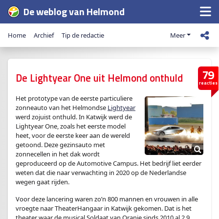
De weblog van Helmond
Home
Archief
Tip de redactie
Meer
79
De Lightyear One uit Helmond onthuld
reacties
Het prototype van de eerste particuliere
zonneauto van het Helmondse
Lightyear
werd zojuist onthuld. In Katwijk werd de
Lightyear One, zoals het eerste model
heet, voor de eerste keer aan de wereld
getoond. Deze gezinsauto met
zonnecellen in het dak wordt
geproduceerd op de Automotive Campus. Het bedrijf liet eerder
weten dat die naar verwachting in 2020 op de Nederlandse
wegen gaat rijden.
Voor deze lancering waren zo’n 800 mannen en vrouwen in alle
vroegte naar TheaterHangaar in Katwijk gekomen. Dat is het
theater waar de musical Soldaat van Oranje sinds 2010 al 2,9