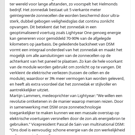
ter wereld voor lange afstanden, zo voorspelt het Helmonds
bedrijf. Het zonnedak bestaat uit 5 vierkante meter
geïntegreerde zonnecellen die worden beschermd door ultra-
sterk, dubbel gebogen veiligheidsglas dat continu zonlicht
opvangen. Dit betekent dat het zonnedak in een
geoptimaliseerd voertuig zoals Lightyear One genoeg energie
kan genereren voor gemiddeld 70-90% van de afgelegde
kilometers op jaarbasis. De geleidende backsheet van DSM
vormt een integraal onderdeel van het zonnedak en maakt het
mogelijk om alle aansluitingen van de zonnecellen op de
achterkant van het paneel te plaatsen. Zo kan de hele voorkant
van de module worden gebruikt om zonlicht op te vangen. Dit
verkleint de elektrische verliezen (tussen de cellen en de
module), waardoor er 3% meer vermogen kan worden geleverd,
en heeft als extra voordeel dat het zonnedak er stijlvoller en
aantrekkelijker uitziet.
Martijn Lammers, medeoprichter van Lightyear: “We willen een
revolutie ontketenen in de manier waarop mensen reizen. Door
in samenwerking met DSM onze zonnetechnologie
toegankelijker te maken kunnen we een massale overstap op
elektrische voertuigen versnellen door de zon als energiebron te
gebruiken.” Vicepresident Pascal de Sain van multinational DSM:
“Ons doel is eenvoudig: schone energie van de zon werkelijkheid