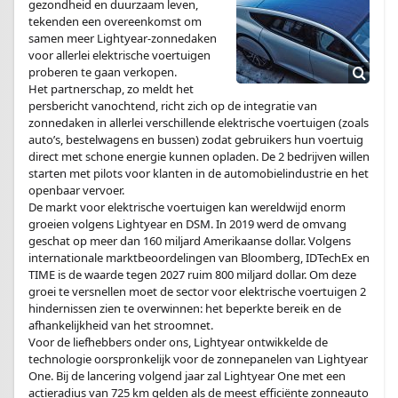
gezondheid en duurzaam leven,
tekenden een overeenkomst om
samen meer Lightyear-zonnedaken
voor allerlei elektrische voertuigen
proberen te gaan verkopen.
Het partnerschap, zo meldt het
persbericht vanochtend, richt zich op de integratie van
zonnedaken in allerlei verschillende elektrische voertuigen (zoals
auto’s, bestelwagens en bussen) zodat gebruikers hun voertuig
direct met schone energie kunnen opladen. De 2 bedrijven willen
starten met pilots voor klanten in de automobielindustrie en het
openbaar vervoer.
De markt voor elektrische voertuigen kan wereldwijd enorm
groeien volgens Lightyear en DSM. In 2019 werd de omvang
geschat op meer dan 160 miljard Amerikaanse dollar. Volgens
internationale marktbeoordelingen van Bloomberg, IDTechEx en
TIME is de waarde tegen 2027 ruim 800 miljard dollar. Om deze
groei te versnellen moet de sector voor elektrische voertuigen 2
hindernissen zien te overwinnen: het beperkte bereik en de
afhankelijkheid van het stroomnet.
Voor de liefhebbers onder ons, Lightyear ontwikkelde de
technologie oorspronkelijk voor de zonnepanelen van Lightyear
One. Bij de lancering volgend jaar zal Lightyear One met een
actieradius van 725 km gelden als de meest efficiënte zonneauto