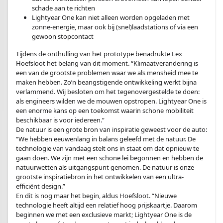
schade aan te richten
Lightyear One kan niet alleen worden opgeladen met
zonne-energie, maar ook bij (snel)laadstations of via een
gewoon stopcontact
Tijdens de onthulling van het prototype benadrukte Lex
Hoefsloot het belang van dit moment. “Klimaatverandering is
een van de grootste problemen waar we als mensheid mee te
maken hebben. Zo’n beangstigende ontwikkeling werkt bijna
verlammend. Wij besloten om het tegenovergestelde te doen:
als engineers wilden we de mouwen opstropen. Lightyear One is
een enorme kans op een toekomst waarin schone mobiliteit
beschikbaar is voor iedereen.”
De natuur is een grote bron van inspiratie geweest voor de auto:
“We hebben eeuwenlang in balans geleefd met de natuur. De
technologie van vandaag stelt ons in staat om dat opnieuw te
gaan doen. We zijn met een schone lei begonnen en hebben de
natuurwetten als uitgangspunt genomen. De natuur is onze
grootste inspiratiebron in het ontwikkelen van een ultra-
efficiënt design.”
En dit is nog maar het begin, aldus Hoefsloot. “Nieuwe
technologie heeft altijd een relatief hoog prijskaartje. Daarom
beginnen we met een exclusieve markt; Lightyear One is de