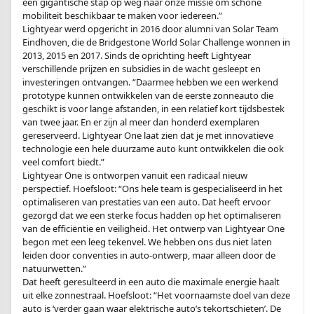
een gigantische stap op weg naar onze missie om schone
mobiliteit beschikbaar te maken voor iedereen.”
Lightyear werd opgericht in 2016 door alumni van Solar Team
Eindhoven, die de Bridgestone World Solar Challenge wonnen in
2013, 2015 en 2017. Sinds de oprichting heeft Lightyear
verschillende prijzen en subsidies in de wacht gesleept en
investeringen ontvangen. “Daarmee hebben we een werkend
prototype kunnen ontwikkelen van de eerste zonneauto die
geschikt is voor lange afstanden, in een relatief kort tijdsbestek
van twee jaar. En er zijn al meer dan honderd exemplaren
gereserveerd. Lightyear One laat zien dat je met innovatieve
technologie een hele duurzame auto kunt ontwikkelen die ook
veel comfort biedt.”
Lightyear One is ontworpen vanuit een radicaal nieuw
perspectief. Hoefsloot: “Ons hele team is gespecialiseerd in het
optimaliseren van prestaties van een auto. Dat heeft ervoor
gezorgd dat we een sterke focus hadden op het optimaliseren
van de efficiëntie en veiligheid. Het ontwerp van Lightyear One
begon met een leeg tekenvel. We hebben ons dus niet laten
leiden door conventies in auto-ontwerp, maar alleen door de
natuurwetten.”
Dat heeft geresulteerd in een auto die maximale energie haalt
uit elke zonnestraal. Hoefsloot: “Het voornaamste doel van deze
auto is ‘verder gaan waar elektrische auto’s tekortschieten’. De