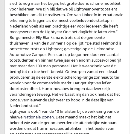
slechts nog maar het begin, het grote doel is schone mobiliteit
voor iedereen. We zijn blij dat we bij Lightyear over toptalent
beschikken om dit te realiseren. Om van LinkedIn internationale
erkenning te krijgen als de meest veelbelovende startup in
Nederland voelt als een prachtige eer voor iedereen die heeft
meegewerkt om de Lightyear One het daglicht te laten zien.”
Burgemeester Elly Blanksma is trots dat de gemeente
thuishaven is van de nummer 1 op de lijst. “De stad Helmond is
ontzettend trots op Lightyear, gevestigd op de Helmondse
Automotive Campus. Een start-up begonnen door een aantal
topstudenten en binnen twee jaar een enorm succesvol bedrijf
met meer dan 100 man personeel. Het is waanzinnig wat dit
bedrijf tot nu toe heeft bereikt. Ontworpen vanuit een ideaal
produceren zij de eerste elektrische long-range zonneauto ter
wereld voor de commerciële markt. Dat getuigt van lef en
doortastendheid. Hun innovaties brengen daadwerkelijk
veranderingen teweeg. Het verbaast mij dan ook niets dat het
jonge, vernieuwende Lightyear zo hoog in de deze lijst van
Nederland staat.”
Lightyear is ook 1 van de 10 finalisten bij de verkiezing van de
nieuwe
Nationale Iconen
. Deze maand maakt het kabinet
bekend wie van de genomineerden de uiteindelijke winnaars
worden omdat hun innovaties uitblinken in het bieden van
oplossingen voor maatschappelijke opgaven.