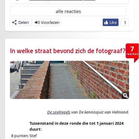
alle reacties
1
Delen
7
In welke straat bevond zich de fotograaf?
reacties
De spelregels
van De kennisquiz van Helmond.­
Tussenstand in deze ronde die tot
1
januari 2024
duurt:
8 punten:
Stef