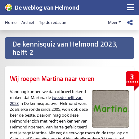
De weblog van Helmond
Home
Archief
Tip de redactie
Meer
De kennisquiz van Helmond 2023,
helft 2
3
Wij roepen Martina naar voren
reacties
Vandaag kunnen we dan officieel bekend
maken dat Martina de
tweede helft van
2023
in De kennisquiz over Helmond won.
Zoals elke ronde sinds 2005, won ook deze
keer de beste. Daarom mag ook deze
Helmonder zich met recht een kenner van
Helmond noemen. Van harte gefeliciteerd
met je zege Martina. Alle eer, de eeuwige roem én de tegel op de
Catwalk of Fame zijn voor jou! Net als alle andere 31 tegels, zal