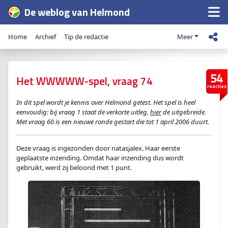
De weblog van Helmond
Home
Archief
Tip de redactie
Meer
54
Het WWWWW-spel, vraag 74
reacties
In dit spel wordt je kennis over Helmond getest. Het spel is heel
eenvoudig: bij vraag 1 staat de verkorte uitleg,
hier
de uitgebreide.
Met vraag 60 is een nieuwe ronde gestart die tot 1 april 2006 duurt.
Deze vraag is ingezonden door natasjalex. Haar eerste
geplaatste inzending. Omdat haar inzending dus wordt
gebruikt, werd zij beloond met 1 punt.