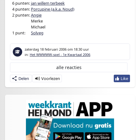
0
6 punten:
jan willem terbeek
0
4 punten:
Porcupine (a.k.a. Noud)
0
2 punten:
Angie
02 punten:
Merke
02 punten:
Michael
0
1 punt:
en
Solveg
zaterdag 18 februari 2006
om 18:30 uur
in:
Het WWWWW-spel - 1e Kwartaal 2006
alle reacties
Delen