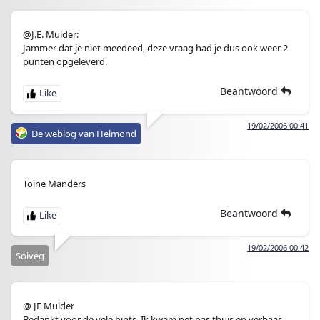
@J.E. Mulder:
Jammer dat je niet meedeed, deze vraag had je dus ook weer 2
punten opgeleverd.
Beantwoord
19/02/2006 00:41
De weblog van Helmond
Toine Manders
Beantwoord
19/02/2006 00:42
Solveg
@ JE Mulder
Bedankt voor de vele hints. Ik kwam net pas thuis en verbaas