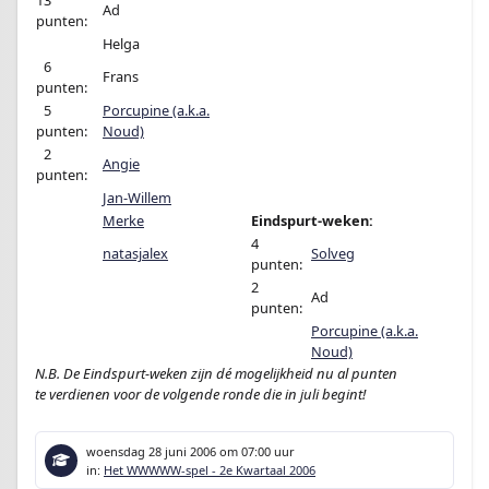
13
Ad
punten:
Helga
0
6
Frans
punten:
0
5
Porcupine (a.k.a.
punten:
Noud)
0
2
Angie
punten:
Jan-Willem
Merke
Eindspurt-weken:
4
natasjalex
Solveg
punten:
2
Ad
punten:
Porcupine (a.k.a.
Noud)
N.B. De Eindspurt-weken zijn dé mogelijkheid nu al punten
te verdienen voor de volgende ronde die in juli begint!
woensdag 28 juni 2006
om 07:00 uur
in:
Het WWWWW-spel - 2e Kwartaal 2006