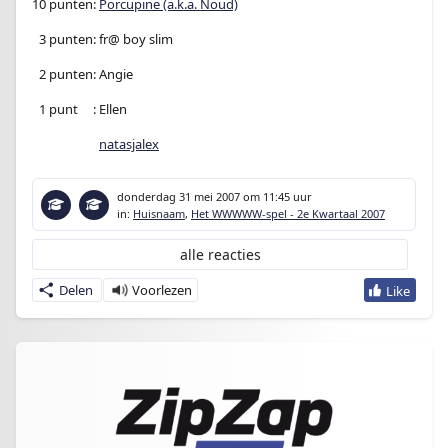
10 punten:
Porcupine (a.k.a. Noud)
0
3 punten: fr@ boy slim
0
2 punten: Angie
0
1 punt
en
: Ellen
0
1 punte n:
natasjalex
donderdag 31 mei 2007
om 11:45 uur
in:
Huisnaam
,
Het WWWWW-spel - 2e Kwartaal 2007
alle reacties
Delen