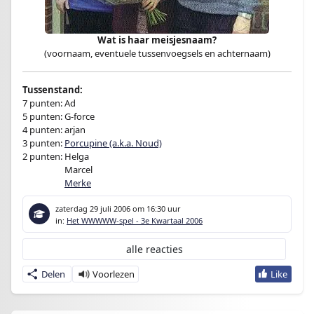
Wat is haar meisjesnaam?
(voornaam, eventuele tussenvoegsels en achternaam)
Tussenstand:
7 punten: Ad
5 punten: G-force
4 punten: arjan
3 punten:
Porcupine (a.k.a. Noud)
2 punten: Helga
2 punten:
Marcel
2 punten:
Merke
zaterdag 29 juli 2006
om 16:30 uur
in:
Het WWWWW-spel - 3e Kwartaal 2006
alle reacties
Delen