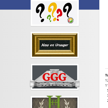
T
1
1
0
0
0
0