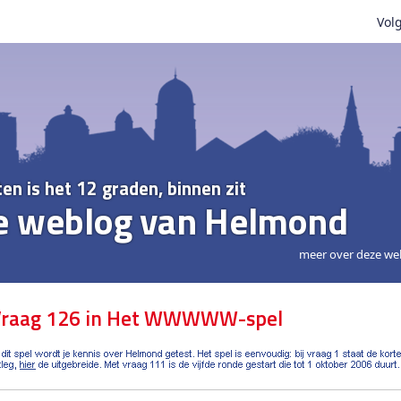
Volg
ten is het 12 graden, binnen zit
e weblog van Helmond
meer over deze we
raag 126 in Het WWWWW-spel