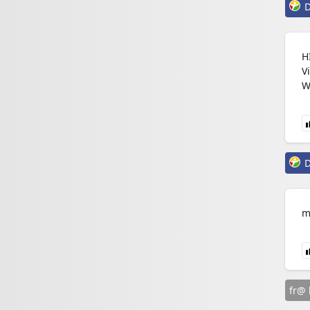
D
H
V
W
D
m
fr@ 