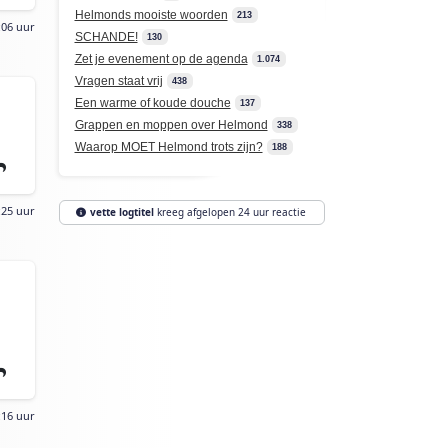
Helmonds mooiste woorden
213
:06 uur
SCHANDE!
130
Zet je evenement op de agenda
1.074
Vragen staat vrij
438
Een warme of koude douche
137
Grappen en moppen over Helmond
338
Waarop MOET Helmond trots zijn?
188
:25 uur
vette logtitel
kreeg afgelopen 24 uur reactie
:16 uur