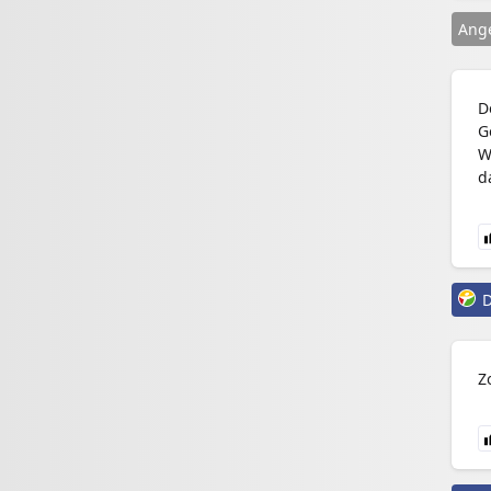
Ang
D
G
W
d
D
Z