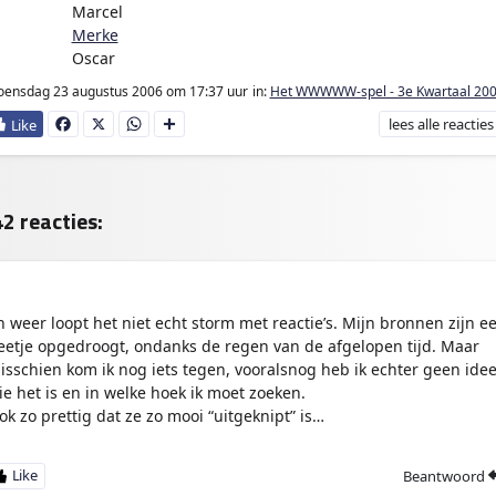
2 punten:
Marcel
2 punten:
Merke
2 punten:
Oscar
oensdag 23 augustus 2006
om 17:37 uur
in:
Het WWWWW-spel - 3e Kwartaal 20
lees
alle reacties
Fa
X
W
D
ce
ha
e
bo
ts
l
ok
Ap
e
p
n
2 reacties:
n weer loopt het niet echt storm met reactie’s. Mijn bronnen zijn e
eetje opgedroogt, ondanks de regen van de afgelopen tijd. Maar
isschien kom ik nog iets tegen, vooralsnog heb ik echter geen ide
ie het is en in welke hoek ik moet zoeken.
ok zo prettig dat ze zo mooi “uitgeknipt” is…
Beantwoord