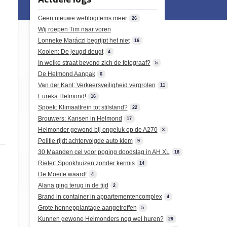
Geen nieuwe weblogitems meer
26
Wij roepen Tim naar voren
Lonneke Maráczi begrijpt het niet
16
Koolen: De jeugd deugt
4
In welke straat bevond zich de fotograaf?
5
De Helmond Aanpak
6
Van der Kant: Verkeersveiligheid vergroten
11
Eureka Helmond!
16
Spoek: Klimaattrein tot stilstand?
22
Brouwers: Kansen in Helmond
17
Helmonder gewond bij ongeluk op de A270
3
Politie rijdt achtervolgde auto klem
9
30 Maanden cel voor poging doodslag in AH XL
18
Rieter: Spookhuizen zonder kermis
14
De Moeite waard!
4
Alana ging terug in de tijd
2
Brand in container in appartementencomplex
4
Grote hennepplantage aangetroffen
5
Kunnen gewone Helmonders nog wel huren?
29