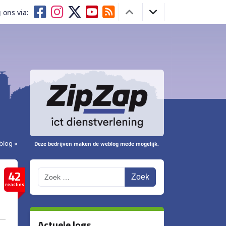
 ons via:
blog »
Deze bedrijven maken de weblog mede mogelijk.
42
Zoek
reacties
Actuele logs