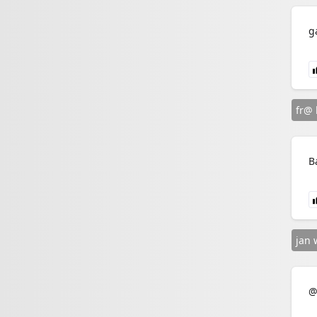
g
fr@ 
B
jan 
@