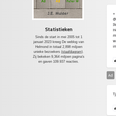
Ad
Ad
Peter W
=
J.E. Mulder
@
I
Statistieken
H
m
Sinds de start in mei 2005 tot 1
w
januari 2023 kreeg De weblog van
i
Helmond in totaal 2,898 miljoen
unieke bezoekers
(staafdiagram)
.
Zij bekeken 9,364 miljoen pagina's
en gaven 109.937 reacties.
Ad
Tj