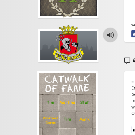
0
0
0
w
4
CATWALK
=
OF FAME
E
b
m
Stef
Tim
Martina
w
O
Mohammed
Tim
Mark
Chahim