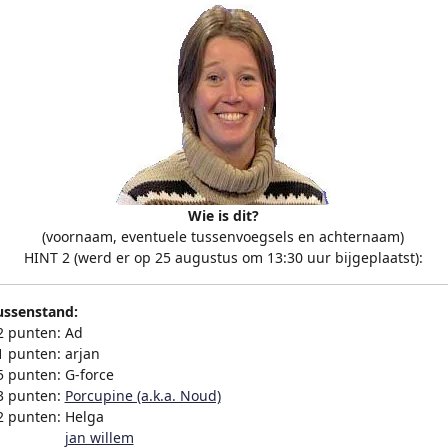
Wie is dit?
(voornaam, eventuele tussenvoegsels en achternaam)
HINT 2 (werd er op 25 augustus om 13:30 uur bijgeplaatst):
ussenstand:
2 punten: Ad
1 punten: arjan
5 punten: G-force
3 punten:
Porcupine (a.k.a. Noud)
2 punten: Helga
2 punten:
jan willem