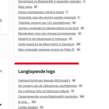
Drugspand op Bakelsedijk 4 maanden gesloten
4
Mea culpa
22
Kleine vrachtwagen vliegt in brand
7
Gevluchte man die woning ramde opgepakt
3
06
Tijdelijke opvang van 110 vluchtelingen
64
Jongen opgepakt na steekincident op de Knip
29
Meedenken over een nieuwe burgemeester
33
Misdrijf in het Havenpark in Helmond
57
Grote brand bij de Albert Heijn in Dierdonk
101
Man opgepakt vanwege moord op Peter R.
20
Langlopende logs
en
Helmond krijgt een tweede McDonald’s
e
90
De opvang van de Oekraïense vluchtelingen
52
De Lightyear One uit Helmond onthuld
79
Zwaargewonde vrouw Bakelsedijk overleden
163
Ik vind…
211
Lelijke plekken
81