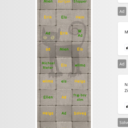
Mien
Stapper
dartjan
Ad
Erik
Hein
Els
M
Ad
Erik
Ad
Mien
Els
ad
Michael
Ad
Els
wilma
Rieter
Helga
els
wilma
N
Z
fr@ boy
Ellen
Ad
slim
Solveg
Ad
Helga
Solv