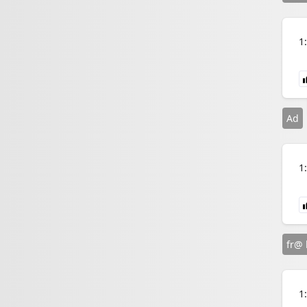
1
Ad
1
fr@ 
1