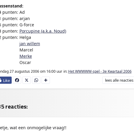
ussenstand:
4 punten: Ad
1 punten: arjan
5 punten: G-force
3 punten:
Porcupine (a.k.a. Noud)
2 punten: Helga
2 punten:
jan willem
2 punten:
Marcel
2 punten:
Merke
2 punten:
Oscar
ndag 27 augustus 2006
om 16:00 uur
in:
Het WWWWW-spel - 3e Kwartaal 2006
lees
alle reacties
Fa
X
W
D
ce
ha
e
bo
ts
l
ok
Ap
e
p
n
5 reacties:
eetje, wat een onmogelijke vraag!!