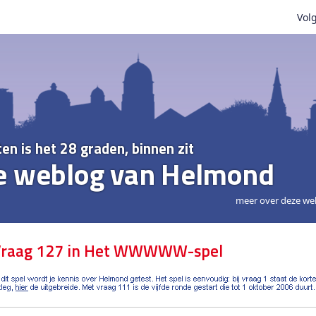
Volg
ten is het 28 graden, binnen zit
e weblog van Helmond
meer over deze we
raag 127 in Het WWWWW-spel