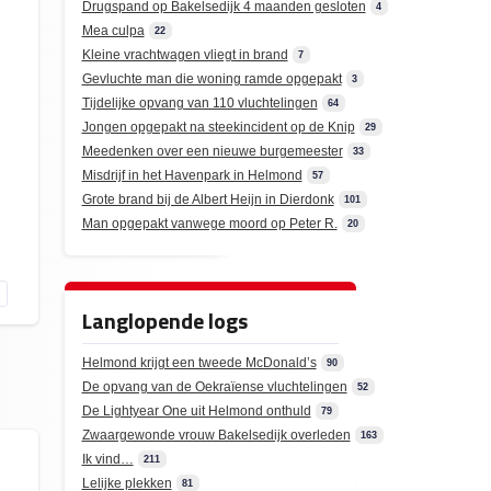
Drugspand op Bakelsedijk 4 maanden gesloten
4
Mea culpa
22
Kleine vrachtwagen vliegt in brand
7
Gevluchte man die woning ramde opgepakt
3
Tijdelijke opvang van 110 vluchtelingen
64
Jongen opgepakt na steekincident op de Knip
29
Meedenken over een nieuwe burgemeester
33
Misdrijf in het Havenpark in Helmond
57
Grote brand bij de Albert Heijn in Dierdonk
101
Man opgepakt vanwege moord op Peter R.
20
Langlopende logs
Helmond krijgt een tweede McDonald’s
90
De opvang van de Oekraïense vluchtelingen
52
De Lightyear One uit Helmond onthuld
79
Zwaargewonde vrouw Bakelsedijk overleden
163
Ik vind…
211
Lelijke plekken
81