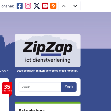
 ons via:
blog »
Deze bedrijven maken de weblog mede mogelijk.
35
Zoek
reacties
Actuele logs