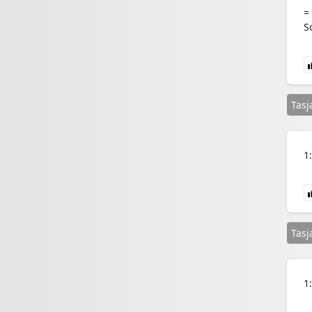
=
S
Tasj
1
Tasj
1