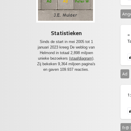
Ad
Ad
Peter W
Ang
J.E. Mulder
Statistieken
=
T
Sinds de start in mei 2005 tot 1
januari 2023 kreeg De weblog van
Helmond in totaal 2,898 miljoen
unieke bezoekers
(staafdiagram)
.
Zij bekeken 9,364 miljoen pagina's
en gaven 109.937 reacties.
Ad
1
fr@ 