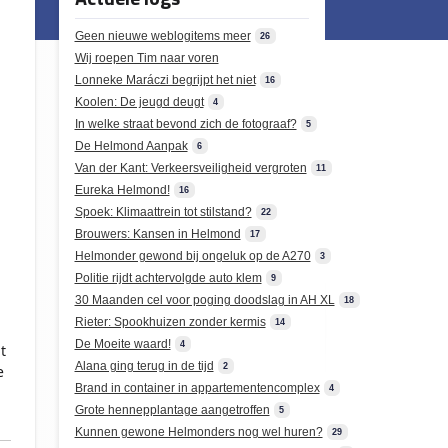
Geen nieuwe weblogitems meer
26
Wij roepen Tim naar voren
Lonneke Maráczi begrijpt het niet
16
Koolen: De jeugd deugt
4
In welke straat bevond zich de fotograaf?
5
De Helmond Aanpak
6
Van der Kant: Verkeersveiligheid vergroten
11
Eureka Helmond!
16
Spoek: Klimaattrein tot stilstand?
22
Brouwers: Kansen in Helmond
17
Helmonder gewond bij ongeluk op de A270
3
Politie rijdt achtervolgde auto klem
9
30 Maanden cel voor poging doodslag in AH XL
18
Rieter: Spookhuizen zonder kermis
14
De Moeite waard!
4
t
Alana ging terug in de tijd
2
e
Brand in container in appartementencomplex
4
Grote hennepplantage aangetroffen
5
Kunnen gewone Helmonders nog wel huren?
29