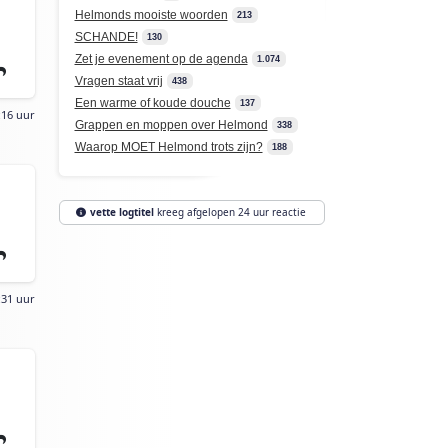
Helmonds mooiste woorden
213
SCHANDE!
130
Zet je evenement op de agenda
1.074
Vragen staat vrij
438
Een warme of koude douche
137
:16 uur
Grappen en moppen over Helmond
338
Waarop MOET Helmond trots zijn?
188
vette logtitel
kreeg afgelopen 24 uur reactie
:31 uur