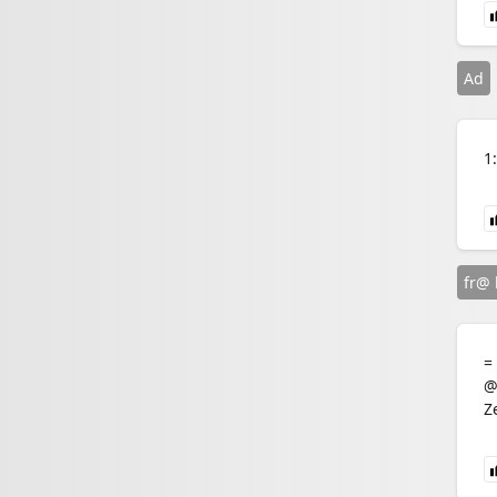
Ad
1
fr@ 
=
@
Z