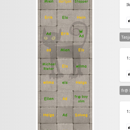
Mien
Stapper
dartjan
I
Erik
Hein
Els
Ad
Erik
Ad
Tasj
Mien
Els
ad
1
Michael
Els
wilma
Rieter
Helga
els
wilma
fr@ 
fr@ boy
Ellen
Ad
slim
1
Solveg
Ad
Helga