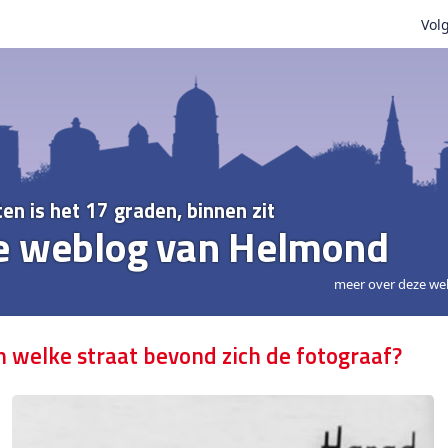
Volg
ten is het 17 graden, binnen zit
e weblog van Helmond
meer over deze we
n welke straat bevond zich de fotograaf?