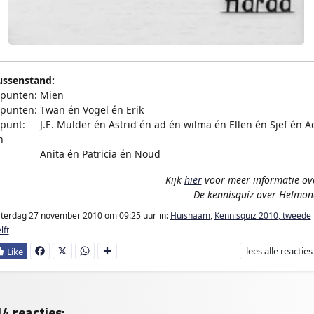
ussenstand:
 punten: Mien
 punten: Twan én Vogel én Erik
 punt:
en
J.E. Mulder én Astrid én ad én wilma én Ellen én Sjef én A
n
 punten:
Anita én Patricia én Noud
Kijk
hier
voor meer informatie ov
De kennisquiz over Helmon
aterdag 27 november 2010
om 09:25 uur
in:
Huisnaam
,
Kennisquiz 2010, tweede
lft
lees
alle reacties
Fa
X
W
D
ce
ha
e
bo
ts
l
ok
Ap
e
p
n
4 reacties: