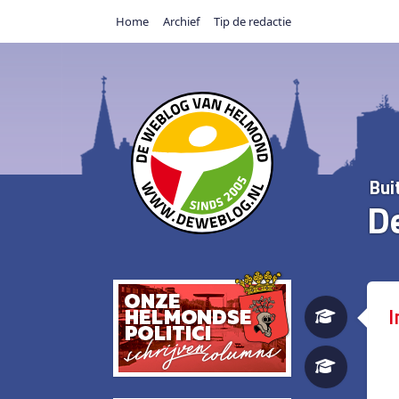
Home
Archief
Tip de redactie
Bui
D
I