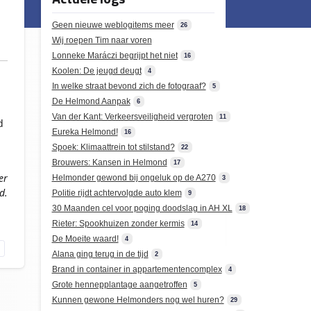
Geen nieuwe weblogitems meer
26
Wij roepen Tim naar voren
Lonneke Maráczi begrijpt het niet
16
Koolen: De jeugd deugt
4
In welke straat bevond zich de fotograaf?
5
De Helmond Aanpak
6
Van der Kant: Verkeersveiligheid vergroten
11
d
Eureka Helmond!
16
Spoek: Klimaattrein tot stilstand?
22
Brouwers: Kansen in Helmond
17
er
Helmonder gewond bij ongeluk op de A270
3
d.
Politie rijdt achtervolgde auto klem
9
30 Maanden cel voor poging doodslag in AH XL
18
Rieter: Spookhuizen zonder kermis
14
De Moeite waard!
4
Alana ging terug in de tijd
2
Brand in container in appartementencomplex
4
Grote hennepplantage aangetroffen
5
Kunnen gewone Helmonders nog wel huren?
29