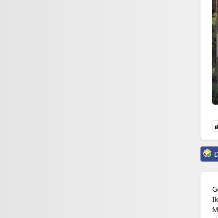
D
G
I
M