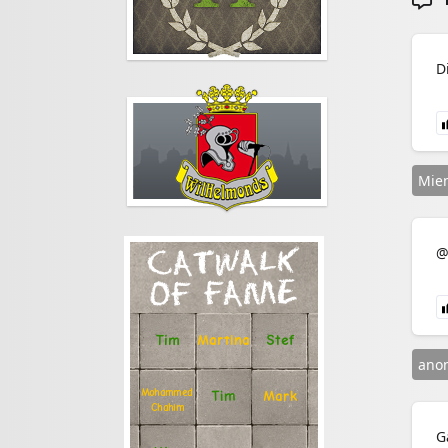
D
Mien
@
CATWALK
OF FAME
Stef
Tim
Martina
ano
Mohammed
Tim
Mark
Chahim
G