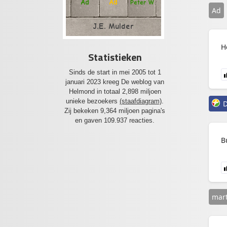
Ad
Ad
Peter W
Ad
J.E. Mulder
H
Statistieken
Sinds de start in mei 2005 tot 1
januari 2023 kreeg De weblog van
Helmond in totaal 2,898 miljoen
unieke bezoekers
(staafdiagram)
.
D
Zij bekeken 9,364 miljoen pagina's
en gaven 109.937 reacties.
B
mart