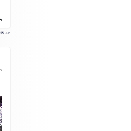
:55 uur
as