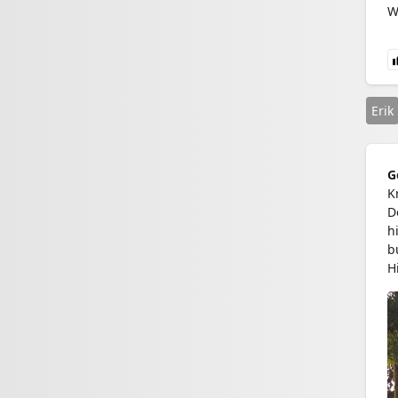
W
Erik
G
K
D
h
b
H