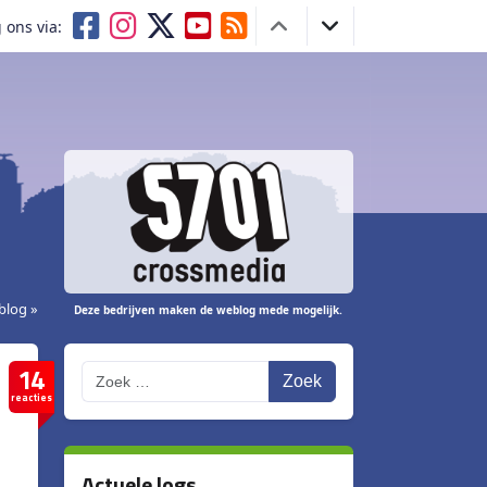
 ons via:
blog »
Deze bedrijven maken de weblog mede mogelijk.
14
Zoek
reacties
Actuele logs