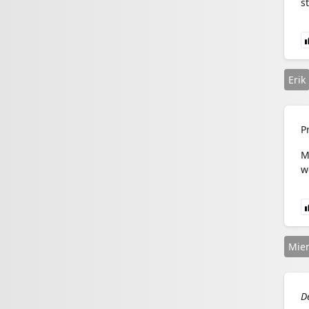
s
Erik
P
M
w
Mie
D