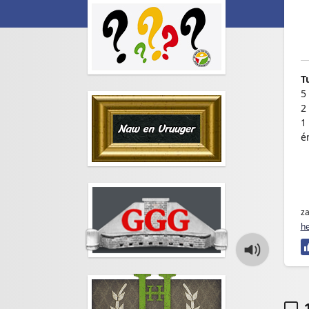
T
5
2
1
é
1
z
he
1