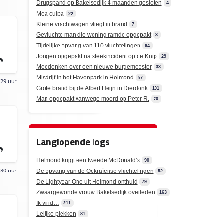
Drugspand op Bakelsedijk 4 maanden gesloten
4
Mea culpa
22
Kleine vrachtwagen vliegt in brand
7
Gevluchte man die woning ramde opgepakt
3
Tijdelijke opvang van 110 vluchtelingen
64
Jongen opgepakt na steekincident op de Knip
29
Meedenken over een nieuwe burgemeester
33
Misdrijf in het Havenpark in Helmond
57
:29 uur
Grote brand bij de Albert Heijn in Dierdonk
101
Man opgepakt vanwege moord op Peter R.
20
Langlopende logs
Helmond krijgt een tweede McDonald’s
90
:30 uur
De opvang van de Oekraïense vluchtelingen
52
De Lightyear One uit Helmond onthuld
79
Zwaargewonde vrouw Bakelsedijk overleden
163
Ik vind…
211
Lelijke plekken
81