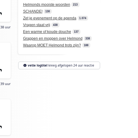
Helmonds mooiste woorden
213
SCHANDE!
130
Zet je evenement op de agenda
1.074
Vragen staat vrij
438
:38 uur
Een warme of koude douche
137
Grappen en moppen over Helmond
338
Waarop MOET Helmond trots zijn?
188
vette logtitel
kreeg afgelopen 24 uur reactie
:39 uur