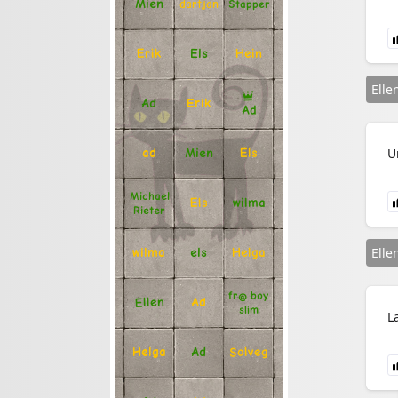
Mien
Stapper
dartjan
Erik
Hein
Els
Elle
Ad
Erik
Ad
U
Mien
Els
ad
Michael
Els
wilma
Rieter
Elle
Helga
els
wilma
fr@ boy
Ellen
Ad
slim
L
Solveg
Ad
Helga