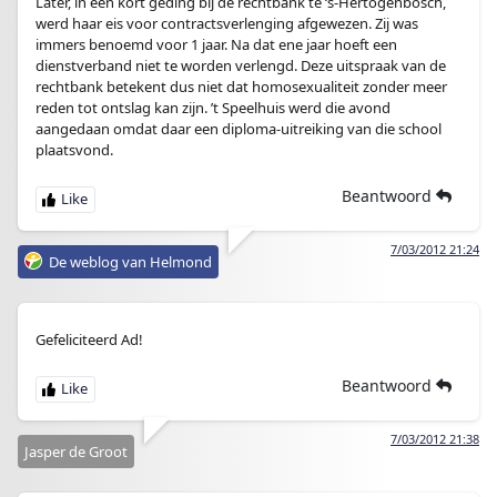
Later, in een kort geding bij de rechtbank te ‘s-Hertogenbosch,
werd haar eis voor contractsverlenging afgewezen. Zij was
immers benoemd voor 1 jaar. Na dat ene jaar hoeft een
dienstverband niet te worden verlengd. Deze uitspraak van de
rechtbank betekent dus niet dat homosexualiteit zonder meer
reden tot ontslag kan zijn. ’t Speelhuis werd die avond
aangedaan omdat daar een diploma-uitreiking van die school
plaatsvond.
Beantwoord
7/03/2012 21:24
De weblog van Helmond
Gefeliciteerd Ad!
Beantwoord
7/03/2012 21:38
Jasper de Groot