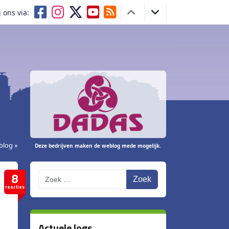
 ons via:
blog »
Deze bedrijven maken de weblog mede mogelijk.
8
Zoek
reacties
Actuele logs