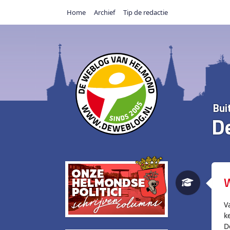
Home
Archief
Tip de redactie
Bui
D
W
V
k
D