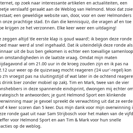
nternet, op zoek naar interessante artikelen en actualiteiten, een
eetje verslaafd geraakt aan de Weblog van Helmond. Mooi dat zoie
estaat; een geweldige website van, door, voor en over Helmonders
n onze prachtige stad. En dan die kennisquiz, die vragen af en toe
oe krijgen ze het verzonnen. Elke keer weer een uitdaging!
e zeggen altijd ‘de eerste klap is goud waard’; ik begon deze ronde
oed maar werd al snel ingehaald. Dat ik uiteindelijk deze ronde als
innaar uit de bus ben gekomen is echter een toevallige samenloo
an omstandigheden in de laatste vraag. Omdat mijn maten
rijdagavond al om 21.00 uur in de kroeg zouden zijn en ik pas na
2.12 uur weer op de quizvraag mocht reageren (‘24 uur’-regel) kon 
p z’n vroegst pas na sluitingstijd of wat later in de ochtend reager
ik drink bier zonder mobiel op zak). Tim en Mark, twee van de vier
anshebbers in deze spannende eindsprint, dwongen mij echter o
trategisch te antwoorden; je gunt Helmond Sport een klinkende
verwinning maar je gevoel spreekt de verwachting uit dat ze eerde
 of 4 keer scoren dan 5 keer. Dus mijn dank voor mijn overwinning 
eze ronde gaat uit naar Sam Strijbosch voor het maken van de vijf
reffer voor Helmond Sport en aan Tim & Mark voor hun snelle
eacties op de weblog.