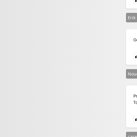
Erik
G
Nou
P
T
case