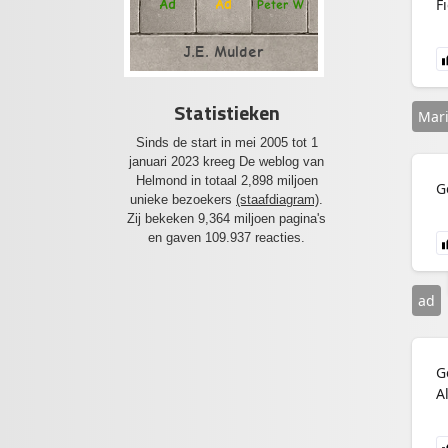
Fi
Ad
Ad
Peter W
J.E. Mulder
Statistieken
Mar
Sinds de start in mei 2005 tot 1
januari 2023 kreeg De weblog van
Helmond in totaal 2,898 miljoen
G
unieke bezoekers
(staafdiagram)
.
Zij bekeken 9,364 miljoen pagina's
en gaven 109.937 reacties.
ad
G
A