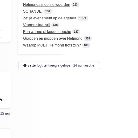
Helmonds mooiste woorden
213
SCHANDE!
130
Zet je evenement op de agenda
1.074
Vragen staat vrij
438
Een warme of koude douche
137
Grappen en moppen over Helmond
338
Waarop MOET Helmond trots zijn?
188
vette logtitel
kreeg afgelopen 24 uur reactie
:35 uur