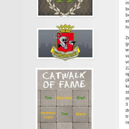
i
b
b
e
h
Z
g
w
v
v
2
o
CATWALK
(
OF FAME
k
s
o
Stef
Tim
Martina
3
d
Mohammed
Tim
Mark
t
Chahim
r