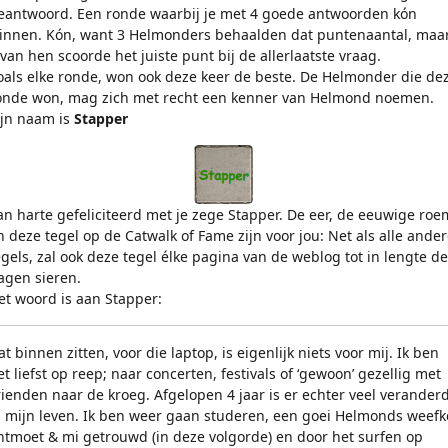
eantwoord. Een ronde waarbij je met 4 goede antwoorden kón
innen. Kón, want 3 Helmonders behaalden dat puntenaantal, maa
 van hen scoorde het juiste punt bij de allerlaatste vraag.
oals elke ronde, won ook deze keer de beste. De Helmonder die de
onde won, mag zich met recht een kenner van Helmond noemen.
ijn naam is
Stapper
an harte gefeliciteerd met je zege Stapper. De eer, de eeuwige roe
n deze tegel op de Catwalk of Fame zijn voor jou: Net als alle ander
egels, zal ook deze tegel élke pagina van de weblog tot in lengte de
agen sieren.
et woord is aan Stapper:
at binnen zitten, voor die laptop, is eigenlijk niets voor mij. Ik ben
et liefst op reep; naar concerten, festivals of ‘gewoon’ gezellig met
rienden naar de kroeg. Afgelopen 4 jaar is er echter veel verander
n mijn leven. Ik ben weer gaan studeren, een goei Helmonds weefk
ntmoet & mi getrouwd (in deze volgorde) en door het surfen op