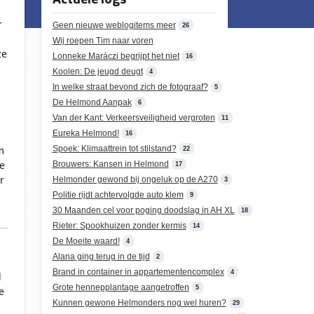
r
Geen nieuwe weblogitems meer
26
Wij roepen Tim naar voren
ze
Lonneke Maráczi begrijpt het niet
16
Koolen: De jeugd deugt
4
In welke straat bevond zich de fotograaf?
5
De Helmond Aanpak
6
Van der Kant: Verkeersveiligheid vergroten
11
Eureka Helmond!
16
m
Spoek: Klimaattrein tot stilstand?
22
e
Brouwers: Kansen in Helmond
17
r
Helmonder gewond bij ongeluk op de A270
3
Politie rijdt achtervolgde auto klem
9
30 Maanden cel voor poging doodslag in AH XL
18
Rieter: Spookhuizen zonder kermis
14
De Moeite waard!
4
Alana ging terug in de tijd
2
Brand in container in appartementencomplex
4
d
Grote hennepplantage aangetroffen
5
e
Kunnen gewone Helmonders nog wel huren?
29