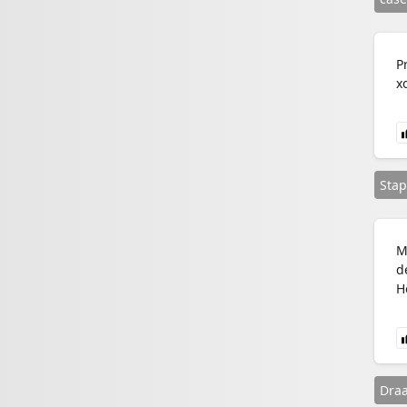
P
x
Stap
M
d
H
Draa