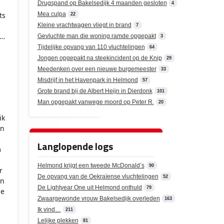
Drugspand op Bakelsedijk 4 maanden gesloten
4
ts
Mea culpa
22
Kleine vrachtwagen vliegt in brand
7
 …
Gevluchte man die woning ramde opgepakt
3
Tijdelijke opvang van 110 vluchtelingen
64
Jongen opgepakt na steekincident op de Knip
29
Meedenken over een nieuwe burgemeester
33
Misdrijf in het Havenpark in Helmond
57
p
Grote brand bij de Albert Heijn in Dierdonk
101
Man opgepakt vanwege moord op Peter R.
20
ik
en
Langlopende logs
m
Helmond krijgt een tweede McDonald’s
90
r
De opvang van de Oekraïense vluchtelingen
52
in
De Lightyear One uit Helmond onthuld
79
de
Zwaargewonde vrouw Bakelsedijk overleden
163
Ik vind…
211
Lelijke plekken
81