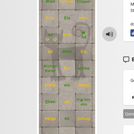
Mien
Stapper
dartjan
M
S
Erik
Hein
Els
do
Ad
Erik
Ad
Mien
Els
ad
8
Michael
Els
wilma
Rieter
G
Helga
els
wilma
fr@ boy
Ellen
Ad
slim
Gon
Solveg
Ad
Helga