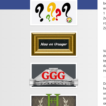
b
w
1
Z
r
Z
V
é
t
d
H
D
h
v
i
o