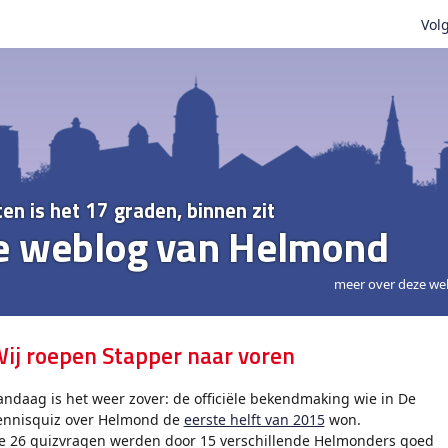
Volg
ten is het 17 graden, binnen zit
e weblog van Helmond
meer over deze we
ij roepen Stapper naar voren
andaag is het weer zover: de officiële bekendmaking wie in De
ennisquiz over Helmond de
eerste helft van 2015
won.
e 26 quizvragen werden door 15 verschillende Helmonders goed