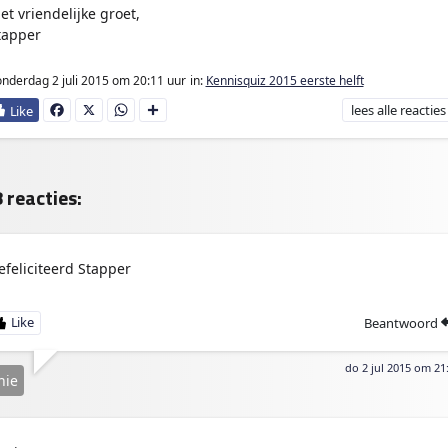
et vriendelijke groet,
tapper
nderdag 2 juli 2015
om 20:11 uur
in:
Kennisquiz 2015 eerste helft
lees
alle reacties
Fa
X
W
D
ce
ha
e
bo
ts
l
ok
Ap
e
p
n
 reacties:
efeliciteerd Stapper
Beantwoord
do 2 jul 2015 om 21
nie