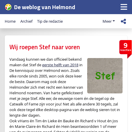
De weblog van Helmond
Home
Archief
Tip de redactie
Meer
9
Wij roepen Stef naar voren
reacties
Vandaag kunnen we dan officieel bekend
maken dat Stef de
eerste helft van 2018
in
De kennisquiz over Helmond won. Zoals
elke ronde sinds 2005, won ook deze keer
de beste. Daarom mag ook deze
Helmonder zich met recht een kenner van
Helmond noemen. Van harte gefeliciteerd
met je zege Stef. Alle eer, de eeuwige roem én de tegel op de
Catwalk of Fame zijn voor jou! Net als alle andere 30 tegels, zal
ook deze tegel élke desktop-pagina van de weblog sieren tot in
lengte der dagen.
Ook vHans én Tim én Lieke én Bauke én Richard v Hout én Jos
én Marie-Claire én Richard én Hein beantwoordden 1 of meer