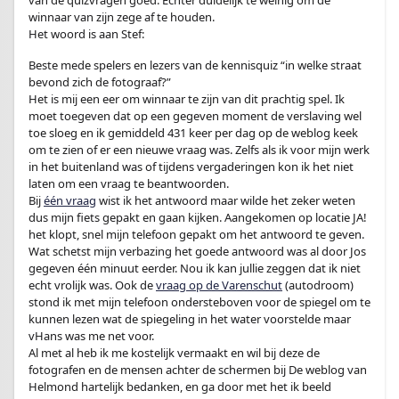
van de quizvragen goed. Echter duidelijk te weinig om de
winnaar van zijn zege af te houden.
Het woord is aan Stef:
Beste mede spelers en lezers van de kennisquiz “in welke straat
bevond zich de fotograaf?”
Het is mij een eer om winnaar te zijn van dit prachtig spel. Ik
moet toegeven dat op een gegeven moment de verslaving wel
toe sloeg en ik gemiddeld 431 keer per dag op de weblog keek
om te zien of er een nieuwe vraag was. Zelfs als ik voor mijn werk
in het buitenland was of tijdens vergaderingen kon ik het niet
laten om een vraag te beantwoorden.
Bij
één vraag
wist ik het antwoord maar wilde het zeker weten
dus mijn fiets gepakt en gaan kijken. Aangekomen op locatie JA!
het klopt, snel mijn telefoon gepakt om het antwoord te geven.
Wat schetst mijn verbazing het goede antwoord was al door Jos
gegeven één minuut eerder. Nou ik kan jullie zeggen dat ik niet
echt vrolijk was. Ook de
vraag op de Varenschut
(autodroom)
stond ik met mijn telefoon ondersteboven voor de spiegel om te
kunnen lezen wat de spiegeling in het water voorstelde maar
vHans was me net voor.
Al met al heb ik me kostelijk vermaakt en wil bij deze de
fotografen en de mensen achter de schermen bij De weblog van
Helmond hartelijk bedanken, en ga door met het ik beeld