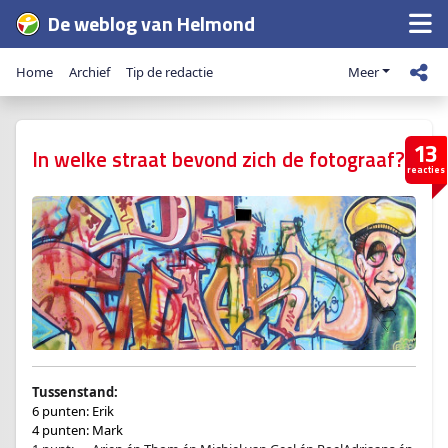
De weblog van Helmond
Home
Archief
Tip de redactie
Meer
13
In welke straat bevond zich de fotograaf?
reacties
Tussenstand:
6 punten: Erik
4 punten: Mark