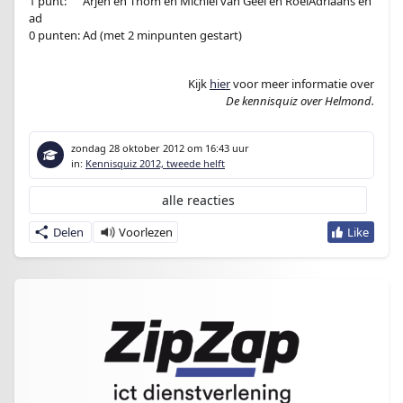
1 punt:
en
Arjen én Thom én Michiel van Geel én RoelAdriaans én
ad
0 punten: Ad (met 2 minpunten gestart)
Kijk
hier
voor meer informatie over
De kennisquiz over Helmond.
zondag 28 oktober 2012
om 16:43 uur
in:
Kennisquiz 2012, tweede helft
alle reacties
Delen