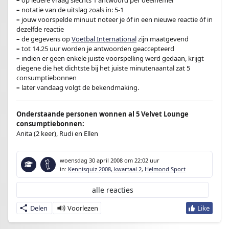
–
op iedere vraag slechts 1 antwoord per deelnemer
–
notatie van de uitslag zoals in: 5-1
–
jouw voorspelde minuut noteer je óf in een nieuwe reactie óf in
dezelfde reactie
–
de gegevens op
Voetbal International
zijn maatgevend
–
tot 14.25 uur worden je antwoorden geaccepteerd
–
indien er geen enkele juiste voorspelling werd gedaan, krijgt
diegene die het dichtste bij het juiste minutenaantal zat 5
consumptiebonnen
–
later vandaag volgt de bekendmaking.
Onderstaande personen wonnen al 5 Velvet Lounge
consumptiebonnen:
Anita (2 keer), Rudi en Ellen
woensdag 30 april 2008
om 22:02 uur
in:
Kennisquiz 2008, kwartaal 2
,
Helmond Sport
alle reacties
Delen