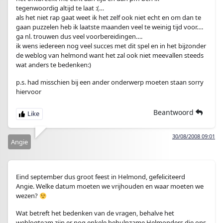
tegenwoordig altijd te laat :(…
als het niet rap gaat weet ik het zelf ook niet echt en om dan te
gaan puzzelen heb ik laatste maanden veel te weinig tijd voor….
ga nl. trouwen dus veel voorbereidingen….
ik wens iedereen nog veel succes met dit spel en in het bijzonder
de weblog van helmond want het zal ook niet meevallen steeds
wat anders te bedenken:)
p.s. had misschien bij een ander onderwerp moeten staan sorry
hiervoor
Beantwoord
30/08/2008 09:01
Angie
Eind september dus groot feest in Helmond, gefeliciteerd
Angie. Welke datum moeten we vrijhouden en waar moeten we
wezen?
Wat betreft het bedenken van de vragen, behalve het
weblogteam zijn er nog enkele behulpzame Helmonders die ons