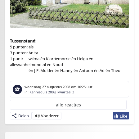
Tussenstand:
5 punten: els
3 punten: Anita
1 punt:
en
wilma én Klorriemorrie én Helga én
allesvanhelmond.nl én Noud
1 punten:
én J.E. Mulder én Hanny én Antoon én Ad én Theo
woensdag 27 augustus 2008
om 16:25 uur
in:
Kennisquiz 2008, kwartaal 3
alle reacties
Delen