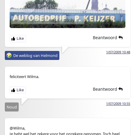
Beantwoord
1/07/2009 10:48
De weblog van Helmond
feliciteert Wilma.
Beantwoord
1/07/2009 10:55
Noud
@Wilma,
Je hebt wel het zekere voor het onzekere genomen. Toch heel