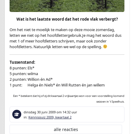
Wat is het laatste woord dat het rode vlak verbergt?
Om het niet te moeilijk te maken op deze mooie zomerdag,
letten we niet op het hoofdlettergebruik.Je mag het woord dus
met 1 of meer hoofdletters schrijven, maar ook zonder
hoofdletters. Natuurlijk letten we wel op de spelling.
Tussenstand:
8 punten: Els*
5 punten: wilma
2 punten: Willion én Ad*
1 punt:
en
Helga én Niels* én Will Rutten én jan willem
Een * betekent dat hij of zij dit kwartaal 2 vrijkaartjes won voor een voorstelling komend
seizoen in ’t Speelhuis.
dinsdag 30 juni 2009
om 14:32 uur
in:
Kennisquiz 2009, kwartaal 2
alle reacties