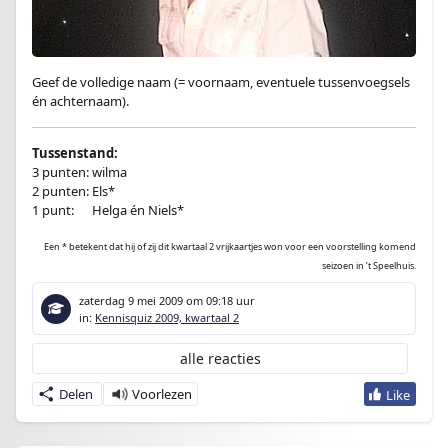
Geef de volledige naam (= voornaam, eventuele tussenvoegsels
én achternaam).
Tussenstand:
3 punten: wilma
2 punten: Els*
1 punt:
en
Helga én Niels*
Een * betekent dat hij of zij dit kwartaal 2 vrijkaartjes won voor een voorstelling komend
seizoen in ’t Speelhuis.
zaterdag 9 mei 2009
om 09:18 uur
in:
Kennisquiz 2009, kwartaal 2
alle reacties
Delen