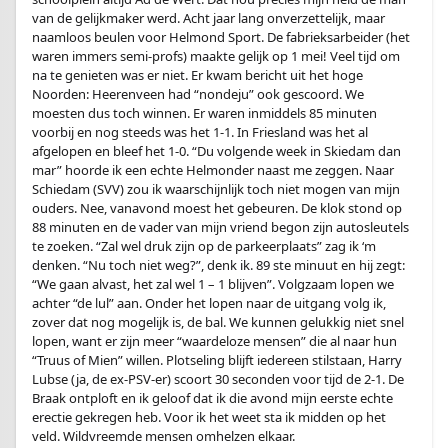
van de gelijkmaker werd. Acht jaar lang onverzettelijk, maar
naamloos beulen voor Helmond Sport. De fabrieksarbeider (het
waren immers semi-profs) maakte gelijk op 1 mei! Veel tijd om
na te genieten was er niet. Er kwam bericht uit het hoge
Noorden: Heerenveen had “nondeju” ook gescoord. We
moesten dus toch winnen. Er waren inmiddels 85 minuten
voorbij en nog steeds was het 1-1. In Friesland was het al
afgelopen en bleef het 1-0. “Du volgende week in Skiedam dan
mar” hoorde ik een echte Helmonder naast me zeggen. Naar
Schiedam (SVV) zou ik waarschijnlijk toch niet mogen van mijn
ouders. Nee, vanavond moest het gebeuren. De klok stond op
88 minuten en de vader van mijn vriend begon zijn autosleutels
te zoeken. “Zal wel druk zijn op de parkeerplaats” zag ik ‘m
denken. “Nu toch niet weg?”, denk ik. 89 ste minuut en hij zegt:
“We gaan alvast, het zal wel 1 – 1 blijven”. Volgzaam lopen we
achter “de lul” aan. Onder het lopen naar de uitgang volg ik,
zover dat nog mogelijk is, de bal. We kunnen gelukkig niet snel
lopen, want er zijn meer “waardeloze mensen” die al naar hun
“Truus of Mien” willen. Plotseling blijft iedereen stilstaan, Harry
Lubse (ja, de ex-PSV-er) scoort 30 seconden voor tijd de 2-1. De
Braak ontploft en ik geloof dat ik die avond mijn eerste echte
erectie gekregen heb. Voor ik het weet sta ik midden op het
veld. Wildvreemde mensen omhelzen elkaar.