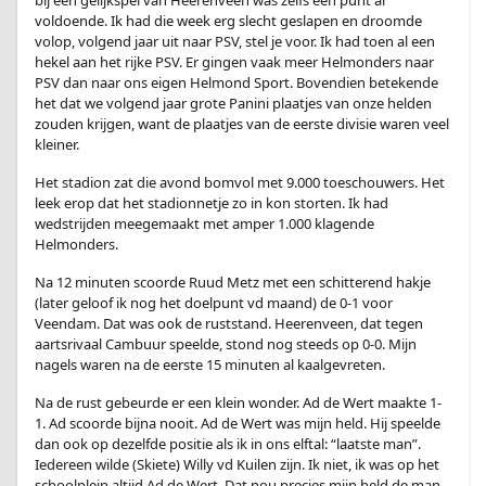
bij een gelijkspel van Heerenveen was zelfs één punt al
voldoende. Ik had die week erg slecht geslapen en droomde
volop, volgend jaar uit naar PSV, stel je voor. Ik had toen al een
hekel aan het rijke PSV. Er gingen vaak meer Helmonders naar
PSV dan naar ons eigen Helmond Sport. Bovendien betekende
het dat we volgend jaar grote Panini plaatjes van onze helden
zouden krijgen, want de plaatjes van de eerste divisie waren veel
kleiner.
Het stadion zat die avond bomvol met 9.000 toeschouwers. Het
leek erop dat het stadionnetje zo in kon storten. Ik had
wedstrijden meegemaakt met amper 1.000 klagende
Helmonders.
Na 12 minuten scoorde Ruud Metz met een schitterend hakje
(later geloof ik nog het doelpunt vd maand) de 0-1 voor
Veendam. Dat was ook de ruststand. Heerenveen, dat tegen
aartsrivaal Cambuur speelde, stond nog steeds op 0-0. Mijn
nagels waren na de eerste 15 minuten al kaalgevreten.
Na de rust gebeurde er een klein wonder. Ad de Wert maakte 1-
1. Ad scoorde bijna nooit. Ad de Wert was mijn held. Hij speelde
dan ook op dezelfde positie als ik in ons elftal: “laatste man”.
Iedereen wilde (Skiete) Willy vd Kuilen zijn. Ik niet, ik was op het
schoolplein altijd Ad de Wert. Dat nou precies mijn held de man