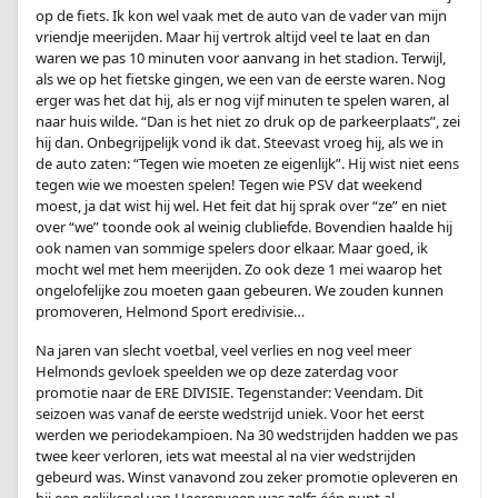
op de fiets. Ik kon wel vaak met de auto van de vader van mijn
vriendje meerijden. Maar hij vertrok altijd veel te laat en dan
waren we pas 10 minuten voor aanvang in het stadion. Terwijl,
als we op het fietske gingen, we een van de eerste waren. Nog
erger was het dat hij, als er nog vijf minuten te spelen waren, al
naar huis wilde. “Dan is het niet zo druk op de parkeerplaats”, zei
hij dan. Onbegrijpelijk vond ik dat. Steevast vroeg hij, als we in
de auto zaten: “Tegen wie moeten ze eigenlijk”. Hij wist niet eens
tegen wie we moesten spelen! Tegen wie PSV dat weekend
moest, ja dat wist hij wel. Het feit dat hij sprak over “ze” en niet
over “we” toonde ook al weinig clubliefde. Bovendien haalde hij
ook namen van sommige spelers door elkaar. Maar goed, ik
mocht wel met hem meerijden. Zo ook deze 1 mei waarop het
ongelofelijke zou moeten gaan gebeuren. We zouden kunnen
promoveren, Helmond Sport eredivisie…
Na jaren van slecht voetbal, veel verlies en nog veel meer
Helmonds gevloek speelden we op deze zaterdag voor
promotie naar de ERE DIVISIE. Tegenstander: Veendam. Dit
seizoen was vanaf de eerste wedstrijd uniek. Voor het eerst
werden we periodekampioen. Na 30 wedstrijden hadden we pas
twee keer verloren, iets wat meestal al na vier wedstrijden
gebeurd was. Winst vanavond zou zeker promotie opleveren en