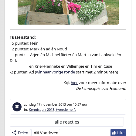
Tussenstand:
–
5 punten: Hein
–
2 punten: Mark én ad én Noud
–
1 punt:
en
Arjen én Michael Rieter én Martijn van Lankveld én
Dirk
-1 punt:en
én Kriel-Hènneke én Willempie én Tim én Case
-2 punten: Ad (
winnaar vorige ronde
start met 2 minpunten)
Kijk
hier
voor meer informatie over
De kennisquiz over Helmond.
zondag 17 november 2013
om 10:57 uur
in:
Kennisquiz 2013, tweede helft
alle reacties
Delen