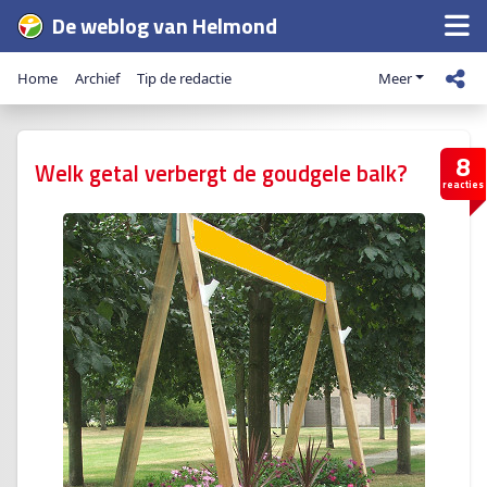
De weblog van Helmond
Home
Archief
Tip de redactie
Meer
8
Welk getal verbergt de goudgele balk?
reacties