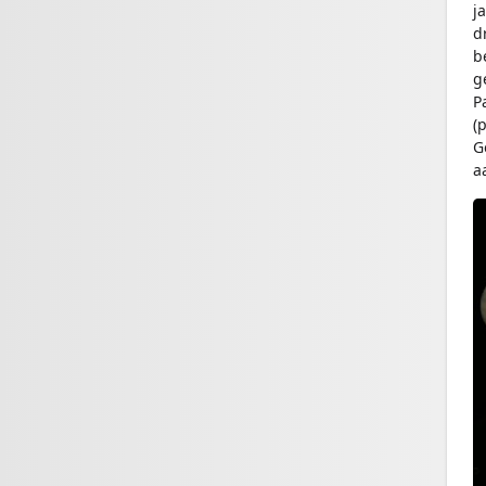
j
d
b
g
P
(
G
a