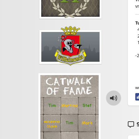
v
T
–
–
–
-
-
CATWALK
w
OF FAME
Stef
Tim
Martina
9
Mohammed
Tim
Mark
Chahim