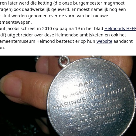
aren later werd die ketting (die onze burgemeester mag/moet
ragen) ook daadwerkelijk geleverd. Er moest namelijk nog een
esluit worden genomen over de vorm van het nieuwe
emeentewapen.
aul Jacobs schreef in 2010 op pagina 19 in het blad
Helmonds HEE
pdf) uitgebreider over deze Helmondse ambtsketen en ook het
emeentemuseum Helmond besteedt er op hun
website
aandacht
an.