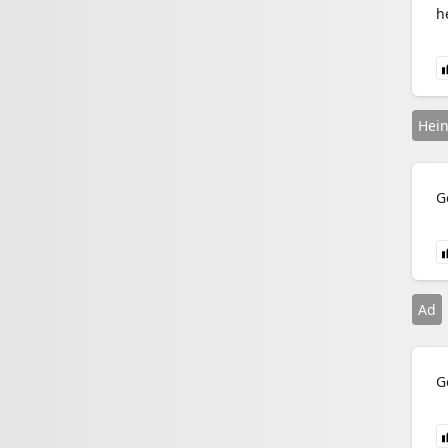
h
Hei
G
Ad
G