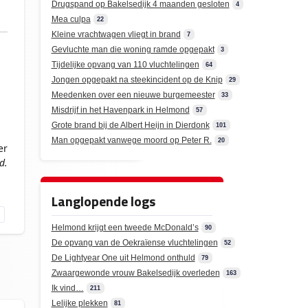
Drugspand op Bakelsedijk 4 maanden gesloten
4
Mea culpa
22
Kleine vrachtwagen vliegt in brand
7
Gevluchte man die woning ramde opgepakt
3
Tijdelijke opvang van 110 vluchtelingen
64
Jongen opgepakt na steekincident op de Knip
29
Meedenken over een nieuwe burgemeester
33
Misdrijf in het Havenpark in Helmond
57
Grote brand bij de Albert Heijn in Dierdonk
101
Man opgepakt vanwege moord op Peter R.
20
er
d.
Langlopende logs
Helmond krijgt een tweede McDonald’s
90
De opvang van de Oekraïense vluchtelingen
52
De Lightyear One uit Helmond onthuld
79
Zwaargewonde vrouw Bakelsedijk overleden
163
Ik vind…
211
Lelijke plekken
81