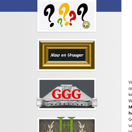
V
o
k
W
M
h
G
v
V