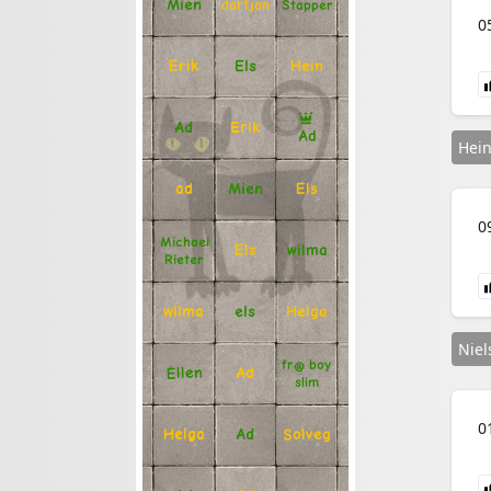
Mien
Stapper
dartjan
0
Erik
Hein
Els
Ad
Erik
Ad
Hei
Mien
Els
ad
0
Michael
Els
wilma
Rieter
Helga
els
wilma
Niel
fr@ boy
Ellen
Ad
slim
0
Solveg
Ad
Helga