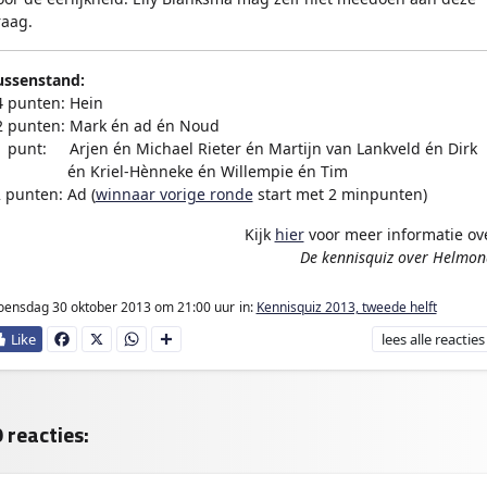
raag.
ussenstand:
4 punten: Hein
2 punten: Mark én ad én Noud
1 punt:
en
Arjen én Michael Rieter én Martijn van Lankveld én Dirk
1 punt:en
én Kriel-Hènneke én Willempie én Tim
2 punten: Ad (
winnaar vorige ronde
start met 2 minpunten)
Kijk
hier
voor meer informatie ov
De kennisquiz over Helmon
oensdag 30 oktober 2013
om 21:00 uur
in:
Kennisquiz 2013, tweede helft
lees
alle reacties
Fa
X
W
D
ce
ha
e
bo
ts
l
ok
Ap
e
p
n
 reacties: