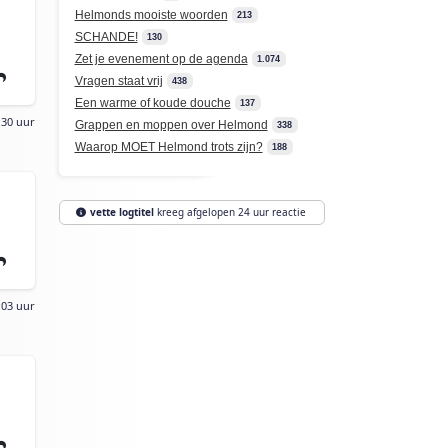
Helmonds mooiste woorden
213
SCHANDE!
130
Zet je evenement op de agenda
1.074
Vragen staat vrij
438
Een warme of koude douche
137
:30 uur
Grappen en moppen over Helmond
338
Waarop MOET Helmond trots zijn?
188
vette logtitel
kreeg afgelopen 24 uur reactie
:03 uur