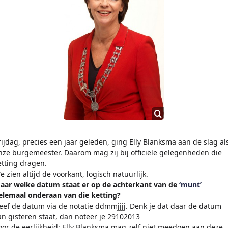
rijdag, precies een jaar geleden, ging Elly Blanksma aan de slag al
nze burgemeester. Daarom mag zij bij officiële gelegenheden die
etting dragen.
e zien altijd de voorkant, logisch natuurlijk.
aar welke datum staat er op de achterkant van de
‘munt’
elemaal onderaan van die ketting?
eef de datum via de notatie ddmmjjjj. Denk je dat daar de datum
an gisteren staat, dan noteer je 29102013
oor de eerlijkheid: Elly Blanksma mag zelf niet meedoen aan deze