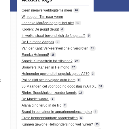
Geen nieuwe weblogitems meer
26
Wij roepen Tim naar voren
Lonneke Maráczi begrijpt het niet
16
Koolen: De jeugd deugt
4
In welke straat bevond zich de fotograaf?
5
De Helmond Aanpak
6
Van der Kant: Verkeersveiligheid vergroten
11
Eureka Helmond!
16
Spoek: Klimaattrein tot stilstand?
22
Brouwers: Kansen in Helmond
17
Helmonder gewond bij ongeluk op de A270
3
s
Politie rijdt achtervolgde auto klem
9
30 Maanden cel voor poging doodslag in AH XL
18
Rieter: Spookhuizen zonder kermis
14
De Moeite waard!
4
Alana ging terug in de tijd
2
Brand in container in appartementencomplex
4
Grote hennepplantage aangetroffen
5
Kunnen gewone Helmonders nog wel huren?
29