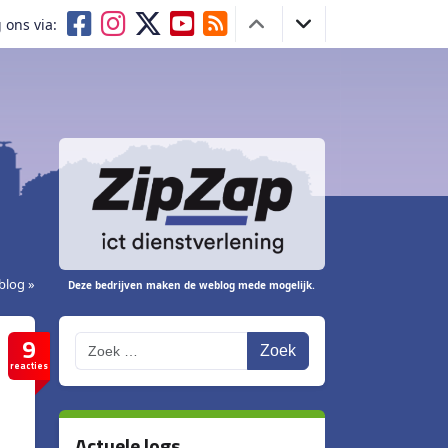
 ons via:
blog »
Deze bedrijven maken de weblog mede mogelijk.
9
Zoek
reacties
Actuele logs