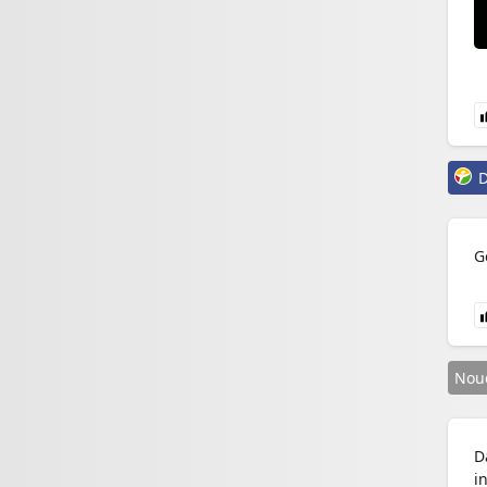
D
G
Nou
D
i