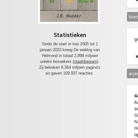
Ad
Ad
Peter W
J.E. Mulder
Niel
Statistieken
g
Sinds de start in mei 2005 tot 1
januari 2023 kreeg De weblog van
Helmond in totaal 2,898 miljoen
unieke bezoekers
(staafdiagram)
.
Zij bekeken 9,364 miljoen pagina's
arje
en gaven 109.937 reacties.
G
A
a
G
N
H
o