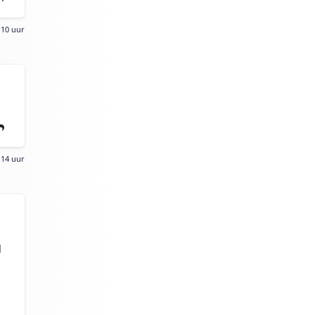
:10 uur
:14 uur
J