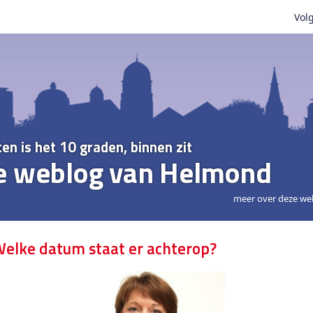
Volg
ten is het 10 graden, binnen zit
e weblog van Helmond
meer over deze we
elke datum staat er achterop?