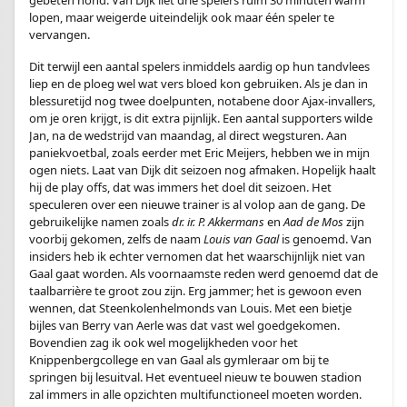
gebeten hond. Van Dijk liet drie spelers ruim 30 minuten warm
lopen, maar weigerde uiteindelijk ook maar één speler te
vervangen.
Dit terwijl een aantal spelers inmiddels aardig op hun tandvlees
liep en de ploeg wel wat vers bloed kon gebruiken. Als je dan in
blessuretijd nog twee doelpunten, notabene door Ajax-invallers,
om je oren krijgt, is dit extra pijnlijk. Een aantal supporters wilde
Jan, na de wedstrijd van maandag, al direct wegsturen. Aan
paniekvoetbal, zoals eerder met Eric Meijers, hebben we in mijn
ogen niets. Laat van Dijk dit seizoen nog afmaken. Hopelijk haalt
hij de play offs, dat was immers het doel dit seizoen. Het
speculeren over een nieuwe trainer is al volop aan de gang. De
gebruikelijke namen zoals
dr. ir. P. Akkermans
en
Aad de Mos
zijn
voorbij gekomen, zelfs de naam
Louis van Gaal
is genoemd. Van
insiders heb ik echter vernomen dat het waarschijnlijk niet van
Gaal gaat worden. Als voornaamste reden werd genoemd dat de
taalbarrière te groot zou zijn. Erg jammer; het is gewoon even
wennen, dat Steenkolenhelmonds van Louis. Met een bietje
bijles van Berry van Aerle was dat vast wel goedgekomen.
Bovendien zag ik ook wel mogelijkheden voor het
Knippenbergcollege en van Gaal als gymleraar om bij te
springen bij lesuitval. Het eventueel nieuw te bouwen stadion
zal immers in alle opzichten multifunctioneel moeten worden.