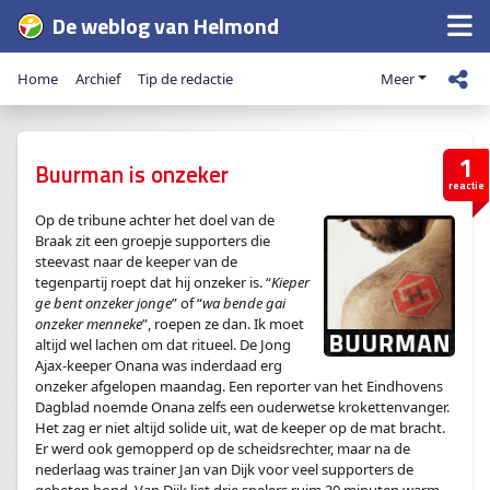
De weblog van Helmond
Home
Archief
Tip de redactie
Meer
1
Buurman is onzeker
reactie
Op de tribune achter het doel van de
Braak zit een groepje supporters die
steevast naar de keeper van de
tegenpartij roept dat hij onzeker is. “
Kieper
ge bent onzeker jonge
” of “
wa bende gai
onzeker menneke
”, roepen ze dan. Ik moet
altijd wel lachen om dat ritueel. De Jong
Ajax-keeper Onana was inderdaad erg
onzeker afgelopen maandag. Een reporter van het Eindhovens
Dagblad noemde Onana zelfs een ouderwetse krokettenvanger.
Het zag er niet altijd solide uit, wat de keeper op de mat bracht.
Er werd ook gemopperd op de scheidsrechter, maar na de
nederlaag was trainer Jan van Dijk voor veel supporters de