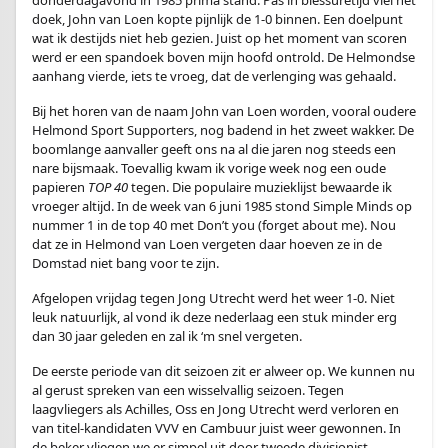
donderdagavond in 1985 prima stand. Pas in blessuretijd viel het
doek, John van Loen kopte pijnlijk de 1-0 binnen. Een doelpunt
wat ik destijds niet heb gezien. Juist op het moment van scoren
werd er een spandoek boven mijn hoofd ontrold. De Helmondse
aanhang vierde, iets te vroeg, dat de verlenging was gehaald.
Bij het horen van de naam John van Loen worden, vooral oudere
Helmond Sport Supporters, nog badend in het zweet wakker. De
boomlange aanvaller geeft ons na al die jaren nog steeds een
nare bijsmaak. Toevallig kwam ik vorige week nog een oude
papieren
TOP 40
tegen. Die populaire muzieklijst bewaarde ik
vroeger altijd. In de week van 6 juni 1985 stond Simple Minds op
nummer 1 in de top 40 met Don’t you (forget about me). Nou
dat ze in Helmond van Loen vergeten daar hoeven ze in de
Domstad niet bang voor te zijn.
Afgelopen vrijdag tegen Jong Utrecht werd het weer 1-0. Niet
leuk natuurlijk, al vond ik deze nederlaag een stuk minder erg
dan 30 jaar geleden en zal ik ‘m snel vergeten.
De eerste periode van dit seizoen zit er alweer op. We kunnen nu
al gerust spreken van een wisselvallig seizoen. Tegen
laagvliegers als Achilles, Oss en Jong Utrecht werd verloren en
van titel-kandidaten VVV en Cambuur juist weer gewonnen. In
de beker vliegen we er simpel uit door tweede divisionist