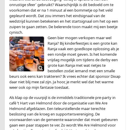
onrustige sfeer´ gebruikt? Waarschijnlijk is dit bedoeld om te
voorkomen dat er na 1 minuut al een bommetje op het veld
gepleurd wordt. Dat zou immers het eindsignaal van de
wedstrijd kunnen betekenen en het startsignaal om het op een
zuipen te gaan zetten. De belerende toon maakt mij een beetje
cynisch.
Geen bier mogen verkopen maar wel
Ranja? Bij kinderfeestjes is een grote kan
Ranja vaak een goedkope oplossing als je
een rondje moet geven. Is het komende
vrijdag mogelijk om tijdens de derby een
grote kan Ranja met wat rietjes te
bestellen zodat iemand met een smalle
beurs ook eens kan trakteren? Ik vrees echter dat sponsor Dixap
daar niet blij mee zal zijn. Ja hoor, je merkt wel dat het warme
weer ook op mijn fantasie toeslaat.
Als klap op de vuurpijl is de inmiddels traditionele pre-party in
café ’t Hart van Helmond door de organisatie van We Are
Helmond afgeblazen. Een teleurstellende maar terechte
beslissing van de kroeg en supportersvereniging. De
voorwaarden van de gemeente waaronder dat moet gebeuren
gaan een paar stappen te ver. Zo wordt We Are Helmond voor