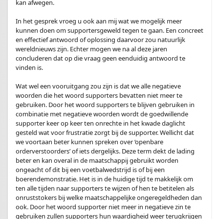
kan afwegen.
.
In het gesprek vroeg u ook aan mij wat we mogelijk meer
kunnen doen om supportersgeweld tegen te gaan. Een concreet
en effectief antwoord of oplossing daarvoor zou natuurlijk
wereldnieuws zijn. Echter mogen we na al deze jaren
concluderen dat op die vraag geen eenduidig antwoord te
vinden is.
.
Wat wel een vooruitgang zou zijn is dat we alle negatieve
woorden die het woord supporters bevatten niet meer te
gebruiken. Door het woord supporters te blijven gebruiken in
combinatie met negatieve woorden wordt de goedwillende
supporter keer op keer ten onrechte in het kwade daglicht
gesteld wat voor frustratie zorgt bij de supporter. Wellicht dat
we voortaan beter kunnen spreken over ‘openbare
orderverstoorders’ of iets dergelijks. Deze term dekt de lading
beter en kan overal in de maatschappij gebruikt worden
ongeacht of dit bij een voetbalwedstrijd is of bij een
boerendemonstratie. Het is in de huidige tijd te makkelijk om
ten alle tijden naar supporters te wijzen of hen te betitelen als
onruststokers bij welke maatschappelijke ongeregeldheden dan
ook. Door het woord supporter niet meer in negatieve zin te
gebruiken zullen supporters hun waardigheid weer terugkrijgen