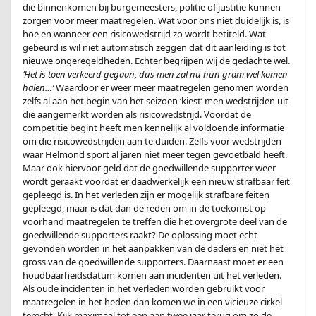
die binnenkomen bij burgemeesters, politie of justitie kunnen
zorgen voor meer maatregelen. Wat voor ons niet duidelijk is, is
hoe en wanneer een risicowedstrijd zo wordt betiteld. Wat
gebeurd is wil niet automatisch zeggen dat dit aanleiding is tot
nieuwe ongeregeldheden. Echter begrijpen wij de gedachte wel.
‘Het is toen verkeerd gegaan, dus men zal nu hun gram wel komen
halen…’
Waardoor er weer meer maatregelen genomen worden
zelfs al aan het begin van het seizoen ‘kiest’ men wedstrijden uit
die aangemerkt worden als risicowedstrijd. Voordat de
competitie begint heeft men kennelijk al voldoende informatie
om die risicowedstrijden aan te duiden. Zelfs voor wedstrijden
waar Helmond sport al jaren niet meer tegen gevoetbald heeft.
Maar ook hiervoor geld dat de goedwillende supporter weer
wordt geraakt voordat er daadwerkelijk een nieuw strafbaar feit
gepleegd is. In het verleden zijn er mogelijk strafbare feiten
gepleegd, maar is dat dan de reden om in de toekomst op
voorhand maatregelen te treffen die het overgrote deel van de
goedwillende supporters raakt? De oplossing moet echt
gevonden worden in het aanpakken van de daders en niet het
gross van de goedwillende supporters. Daarnaast moet er een
houdbaarheidsdatum komen aan incidenten uit het verleden.
Als oude incidenten in het verleden worden gebruikt voor
maatregelen in het heden dan komen we in een vicieuze cirkel
terecht. Kijk maximaal tot een aan twee jaar terug om zo de