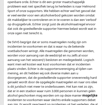
openbare orde. Echter is dit een groter maatschappelijk
probleem wat niet specifiek terug te herleiden is naar Helmond
Sport of onze supporters. We hebben echter wel het gevoel dat
er veel eerder voor een alcoholverbod gekozen worden omdat
dit makkelijker te controleren en in te voeren is dan een ‘verbod’
op drugsgebruik. Echter zorgt juist de alcoholmaatregel ervoor
dat ook de goedwillende supporter hiermee belast wordt wat in
onze ogen niet terecht is.
.
De SVHS begrijpt dat er soms maatregelen nodig zijn om
incidenten te voorkomen en dat is waar nu de bekende
voetbalschoen wringt. Alle maatregelen die genomen worden,
worden voor aanvang van de wedstrijd en nu zelfs al voor
aanvang van het seizoen(!) besloten en medegedeeld. Logisch
want men wil kosten wat kost voorkomen dat er incidenten
plaats vinden. Echter is de supportersvereniging al tijden van
mening, en dit hebben wij ook diverse malen aan u
doorgegeven, dat de goedwillende supporter onevenredig hard
geraakt wordt door de opgelegde maatregelen en naar ons idee
is dit juridisch niet meer te onderbouwen. Het kan niet zo zijn,
dat er in een stadion waar ruim 3.000 personen in kunnen géén
alcohol geschonken mag worden om op deze manier
mogelijke
incidenten te voorkomen waar slechts enkele supporters debet
aan zijn. Er wordt geacteerd op incidenten uit het verleden, die al