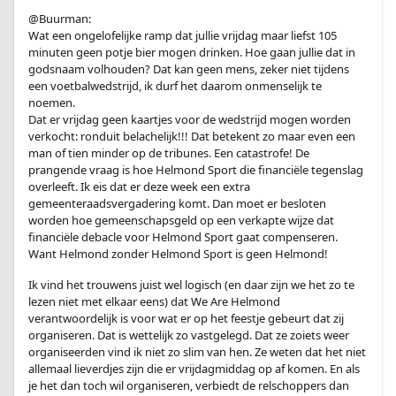
@Buurman:
Wat een ongelofelijke ramp dat jullie vrijdag maar liefst 105
minuten geen potje bier mogen drinken. Hoe gaan jullie dat in
godsnaam volhouden? Dat kan geen mens, zeker niet tijdens
een voetbalwedstrijd, ik durf het daarom onmenselijk te
noemen.
Dat er vrijdag geen kaartjes voor de wedstrijd mogen worden
verkocht: ronduit belachelijk!!! Dat betekent zo maar even een
man of tien minder op de tribunes. Een catastrofe! De
prangende vraag is hoe Helmond Sport die financiële tegenslag
overleeft. Ik eis dat er deze week een extra
gemeenteraadsvergadering komt. Dan moet er besloten
worden hoe gemeenschapsgeld op een verkapte wijze dat
financiële debacle voor Helmond Sport gaat compenseren.
Want Helmond zonder Helmond Sport is geen Helmond!
Ik vind het trouwens juist wel logisch (en daar zijn we het zo te
lezen niet met elkaar eens) dat We Are Helmond
verantwoordelijk is voor wat er op het feestje gebeurt dat zij
organiseren. Dat is wettelijk zo vastgelegd. Dat ze zoiets weer
organiseerden vind ik niet zo slim van hen. Ze weten dat het niet
allemaal lieverdjes zijn die er vrijdagmiddag op af komen. En als
je het dan toch wil organiseren, verbiedt de relschoppers dan