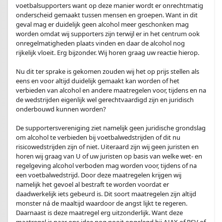
voetbalsupporters want op deze manier wordt er onrechtmatig
onderscheid gemaakt tussen mensen en groepen. Want in dit
geval mag er duidelijk geen alcohol meer geschonken mag
worden omdat wij supporters zijn terwijl er in het centrum ook
onregelmatigheden plaats vinden en daar de alcohol nog
rijkelijk vloeit. Erg bijzonder. Wij horen graag uw reactie hierop.
.
Nu dit ter sprake is gekomen zouden wij het op prijs stellen als
eens en voor altijd duidelijk gemaakt kan worden of het
verbieden van alcohol en andere maatregelen voor, tijdens en na
de wedstrijden eigenlijk wel gerechtvaardigd zijn en juridisch
onderbouwd kunnen worden?
.
De supportersvereniging ziet namelijk geen juridische grondslag
om alcohol te verbieden bij voetbalwedstrijden of dit nu
risicowedstrijden zijn of niet. Uiteraard zijn wij geen juristen en
horen wij graag van U of uw juristen op basis van welke wet- en
regelgeving alcohol verboden mag worden voor, tijdens of na
een voetbalwedstrijd. Door deze maatregelen krijgen wij
namelijk het gevoel al bestraft te worden voordat er
daadwerkelijk iets gebeurd is. Dit soort maatregelen zijn altijd
monster ná de maaltijd waardoor de angst lijkt te regeren.
Daarnaast is deze maatregel erg uitzonderlijk. Want deze