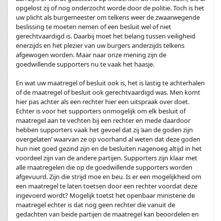
opgelost zij of nog onderzocht worde door de politie. Toch is het
uw plicht als burgemeester om telkens weer de zwaarwegende
beslissing te moeten nemen of een besluit wel of niet
gerechtvaardigd is. Daarbij moet het belang tussen veiligheid
enerzijds en het plezier van uw burgers anderzijds telkens
afgewogen worden. Maar naar onze mening zijn de
goedwillende supporters nu te vaak het haasje.
.
En wat uw maatregel of besluit ook is, het is lastig te achterhalen
of de maatregel of besluit ook gerechtvaardigd was. Men komt
hier pas achter als een rechter hier een uitspraak over doet.
Echter is voor het supporters onmogelijk om elk besluit of
maatregel aan te vechten bij een rechter en mede daardoor
hebben supporters vaak het gevoel dat zij ‘aan de goden zijn
overgelaten’ waarvan ze op voorhand al weten dat deze goden
hun niet goed gezind zijn en de besluiten nagenoeg altijd in het
voordeel zijn van de andere partijen. Supporters zijn klaar met
alle maatregelen die op de goedwillende supporters worden
afgevuurd. Zijn die strijd moe en beu. Is er een mogelijkheid om
een maatregel te laten toetsen door een rechter voordat deze
ingevoerd wordt? Mogelijk toetst het openbaar ministerie de
maatregel echter is dat nog geen rechter die vanuit de
gedachten van beide partijen de maatregel kan beoordelen en