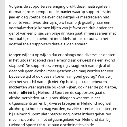
.
Volgens de supportersvereniging drukt deze maatregel een
dermate grote stempel op de manier waarop supporters sinds
jaar en dag voetbal beleven dat dergelijke maatregelen niet
meer te verantwoorden zijn. Je wil namelijk gezellig naar een
voetbalwedstrijd komen kijken van je favoriete club onder het
genot van een pilsje. Een pilsje drinken gaat immers samen met
voetbal kijken en behoord inmiddels tot de cultuur van het
voetbal zoals supporters deze al tijden ervaren.
.
Mogen wij er u op wijzen dat er onlangs nog diverse incidenten
in het uitgaansgebied van Helmond zijn geweest na een avond
stappen? De supportersvereniging vraagt zich namelijk af of
daar ook geen alcohol meer geschonken mag worden tot een
bepaalde tijd of ook pas na tonen van goed gedrag? Want wij
zien het verschil namelijk niet. Op beide plekken gebeuren
incidenten waar agressie bij komt kijken, ook naar de politie toe,
echter
alleen
bij Helmond Sport en de supporters gaat u
alcohol verbieden. Kun u ons uitleggen waarom in het
uitgaanscentrum en bij diverse kroegen in Helmond nog wel
alcohol geschonken mag worden, na zéér recente incidenten, en
bij Helmond Sport niet? Sterker nog, onzes inziens gebeuren
meer incidenten in het uitgaansgebied van Helmond dan bij
Helmond Sport! Dit ruikt naar discriminatie van de