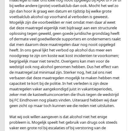
maatregel is naar ons idee nog nooit opgelegd bij AJAX of PSV of
bij welke andere (grote) voetbalclub dan ook. Mocht het wel zo
zijn dan hoor ik graag een datum en tijdstip bij welke grote
voetbalclub alcohol op voorhand al verboden is geweest.
Mogelijk zijn die voorbeelden er niet omdat men daar al weet
dat deze maatregel eigenlijk niet bijdraagt aan een structurele
oplossing tegen geweld, geen goede juridische grondslag heeft
of dermate veel goedwillende supporters en ondernemers raakt
dat men daarom deze maatregelen daar nog nooit opgelegd
heeft. In ons geval lijkt het verbod op alcohol dus meer een
noodgreep te zijn om koste wat kost incidenten te voorkomen;
begrijpelijk maar niet terecht. Overigens kan men voor de
wedstijd ook nog alcohol genomen hebben. Dus het effect van
de maatregel zal minimaal zijn. Sterker nog, het zal ons niet
verbazen dat deze maatregelen mogelijk te maken hebben met
capaciteit te kort bij de politie. In het verleden is zijn deze
maatregelen vaker aangekondigd juist in vakantieperiodes,
zeker met de kasteeltuinconcerten die thuis tegen de wedstrijd
bij FC Eindhoven nog plaats vinden. Uiteraard hebben wij daar
geen zicht op maar toch kunnen we die reden niet uitsluiten.
.
Wat wij ook willen aangeven is dat alcohol niet het enige
probleem is. Mogelijk speelt het gebruik van drugs ook steeds
vaker een grote rol bij escalaties of bij verstoring van de