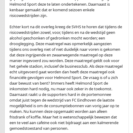
Helmond Sport deze te laten ondertekenen. Daarnaast is
kenbaar gemaakt dat er komend seizoen enkele
risicowedstrijden zijn.
.
Echter kort na dit overleg kreeg de SVHS te horen dat tijdens de
risicowedstrijden zowel, voor, tijdens en na de wedstijd geen
alcohol geschonken of gedronken mocht worden; een
drooglegging. Deze maatregel was opmerkelijk aangezien
tijdens ons overleg niet of niet duidelijk naar voren is gekomen
dat deze ingrijpende en zwaarwegende maatregel op deze
manier ingevoerd zou worden. Deze maatregel geldt ook voor
het gehele stadion, inclusief de businessclub. Als deze maatregel
echt uitgevoerd gaat worden dan heeft deze maatregel ook
financiële gevolgen voor Helmond Sport. De vraag is of u zich
daar bewust van bent? Immers heeft Helmond Sport de
inkomsten hard nodig, nu maar ook zeker in de toekomst.
Daarnaast raakt u de supporters hard in de portemonnee
omdat juist tegen de wedstrijd van FC Eindhoven de laatste
mogelijkheid is om de consumptiebonnen van vorig jaar op te
maken. Nu kunnen deze opgemaakt worden aan alleen
frisdrank of koffie. Maar het is wetenschappelijk bewezen dat
een te veel aan cafeïne ook niet bijdraagt aan een kalmerende
gemoedstoestand van personen.