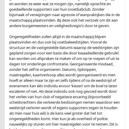
en worden ze weer wat ze mogen zijn, namelijk oprechte en
goedwillende supporters van hun (voetbal)club. Zonder
bijsmaak of verwijzingen naar agressie of wanpraktijken die in de
maatschappij plaatsvinden. Bij deze ook het verzoek om dit aan
andere burgemeesters en veiligheidsregio’s door te geven.
.
Ongeregeldheden zullen altijd in de maatschappij blijven
plaatsvinden en dus ook bij voetbalwedstijden. Vooral de
structuur en de vastgestelde datums waarop de wedstrijden zijn
gepland zorgen voor een basis die door kwaadwillende gebruikt
kan worden om afspraken te maken of om op te roepen of uit te
dagen tot onderlinge confrontatie. Georganiseerde misdaad,
zonder het zelf te organiseren. Datums, tijdstippen,
maatregelen, kaartverkoop alles wordt georganiseerd en men
hoeft er alleen maar te zijn en zelfs tijdens of na de wedstrijd of
evenement kan één individu ervoor ‘kiezen’ om de boel te laten
escaleren of niet. Als deze individu ook nog gevoed wordt door
het verlies van hun club of negatieve ervaring (bijvoorbeeld
scheidsrechters die verkeerde beslissingen nemen waardoor een
wedstrijd verloren wordt of eigens supporters tegen te houden
als men naar huis wil) is de kans veel groter dat het tot
ongeregeldheden komt. Hier kun je als overheid of politie
nauwelijks op sturen om hier maatregelen voor te nemen. Dit is