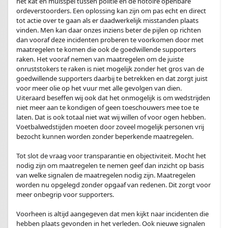
het kat en muisspel tussen politie en de notoire openbare
ordeverstoorders. Een oplossing kan zijn om pas echt en direct
tot actie over te gaan als er daadwerkelijk misstanden plaats
vinden. Men kan daar onzes inziens beter de pijlen op richten
dan vooraf deze incidenten proberen te voorkomen door met
maatregelen te komen die ook de goedwillende supporters
raken. Het vooraf nemen van maatregelen om de juiste
onruststokers te raken is niet mogelijk zonder het gros van de
goedwillende supporters daarbij te betrekken en dat zorgt juist
voor meer olie op het vuur met alle gevolgen van dien.
Uiteraard beseffen wij ook dat het onmogelijk is om wedstrijden
niet meer aan te kondigen of geen toeschouwers mee toe te
laten. Dat is ook totaal niet wat wij willen of voor ogen hebben.
Voetbalwedstijden moeten door zoveel mogelijk personen vrij
bezocht kunnen worden zonder beperkende maatregelen.
.
Tot slot de vraag voor transparantie en objectiviteit. Mocht het
nodig zijn om maatregelen te nemen geef dan inzicht op basis
van welke signalen de maatregelen nodig zijn. Maatregelen
worden nu opgelegd zonder opgaaf van redenen. Dit zorgt voor
meer onbegrip voor supporters.
.
Voorheen is altijd aangegeven dat men kijkt naar incidenten die
hebben plaats gevonden in het verleden. Ook nieuwe signalen