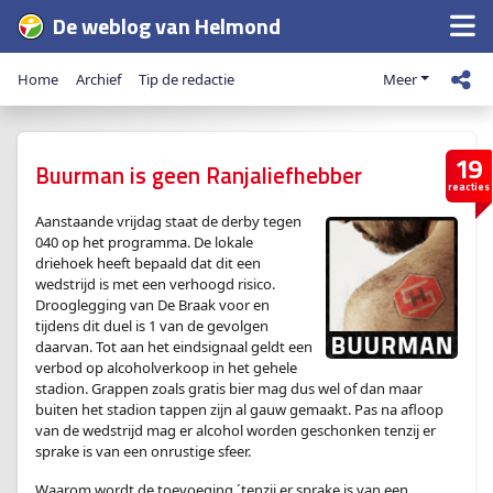
De weblog van Helmond
Home
Archief
Tip de redactie
Meer
19
Buurman is geen Ranjaliefhebber
reacties
Aanstaande vrijdag staat de derby tegen
040 op het programma. De lokale
driehoek heeft bepaald dat dit een
wedstrijd is met een verhoogd risico.
Drooglegging van De Braak voor en
tijdens dit duel is 1 van de gevolgen
daarvan. Tot aan het eindsignaal geldt een
verbod op alcoholverkoop in het gehele
stadion. Grappen zoals gratis bier mag dus wel of dan maar
buiten het stadion tappen zijn al gauw gemaakt. Pas na afloop
van de wedstrijd mag er alcohol worden geschonken tenzij er
sprake is van een onrustige sfeer.
Waarom wordt de toevoeging ´tenzij er sprake is van een