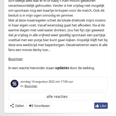
zo’n beetje alles wat er in of nabij ’t Hart mocht gebeuren
verantwoordelijk gehouden. Verder is het vrijdag niet mogelijk
om spontaan nog een kaartje te kopen voor de match. Ook dit
besluit is in mijn ogen onnodig en jammer.
Met al deze maatregelen schiet de lokale driehoek mijns inziens
in haar eigen voet. Vanaf woensdag gaat het afkoelen. Na al de
warme dagen met veel water drinken, zou het fijn zijn geweest
dat je vrijdag in alle vrijheid weer gezellig spontaan een partijtje
voetbal met een potje bier kunt gaan kijken. Hopelijk blijft het bij
deze ene wedstrijd met beperkingen. Desalniettemin wens ik alle
fans een mooie derby toe…
Buurman
In een reactie hieronder staan
updates
door de weblog.
zondag 14 augustus 2022
om 17:00 uur
in:
Buurman
alle reacties
Delen