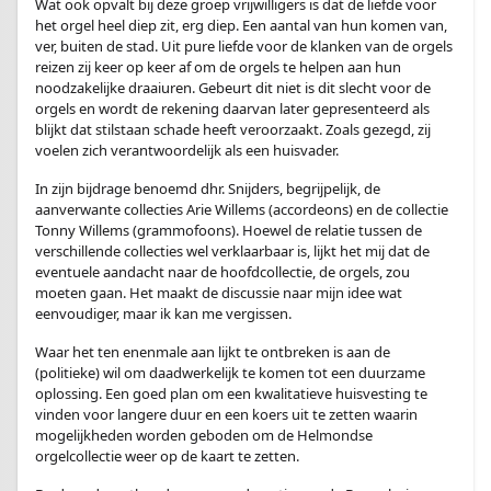
Wat ook opvalt bij deze groep vrijwilligers is dat de liefde voor
het orgel heel diep zit, erg diep. Een aantal van hun komen van,
ver, buiten de stad. Uit pure liefde voor de klanken van de orgels
reizen zij keer op keer af om de orgels te helpen aan hun
noodzakelijke draaiuren. Gebeurt dit niet is dit slecht voor de
orgels en wordt de rekening daarvan later gepresenteerd als
blijkt dat stilstaan schade heeft veroorzaakt. Zoals gezegd, zij
voelen zich verantwoordelijk als een huisvader.
In zijn bijdrage benoemd dhr. Snijders, begrijpelijk, de
aanverwante collecties Arie Willems (accordeons) en de collectie
Tonny Willems (grammofoons). Hoewel de relatie tussen de
verschillende collecties wel verklaarbaar is, lijkt het mij dat de
eventuele aandacht naar de hoofdcollectie, de orgels, zou
moeten gaan. Het maakt de discussie naar mijn idee wat
eenvoudiger, maar ik kan me vergissen.
Waar het ten enenmale aan lijkt te ontbreken is aan de
(politieke) wil om daadwerkelijk te komen tot een duurzame
oplossing. Een goed plan om een kwalitatieve huisvesting te
vinden voor langere duur en een koers uit te zetten waarin
mogelijkheden worden geboden om de Helmondse
orgelcollectie weer op de kaart te zetten.