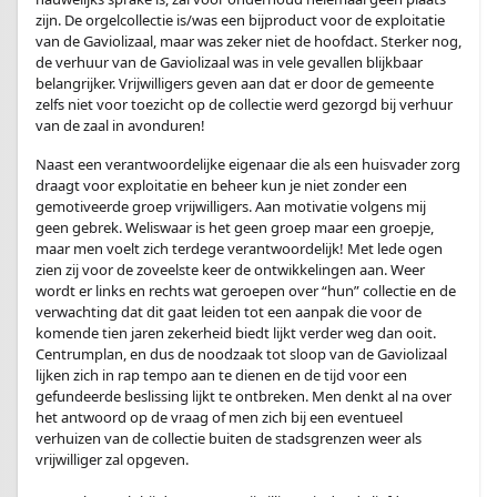
zijn. De orgelcollectie is/was een bijproduct voor de exploitatie
van de Gaviolizaal, maar was zeker niet de hoofdact. Sterker nog,
de verhuur van de Gaviolizaal was in vele gevallen blijkbaar
belangrijker. Vrijwilligers geven aan dat er door de gemeente
zelfs niet voor toezicht op de collectie werd gezorgd bij verhuur
van de zaal in avonduren!
Naast een verantwoordelijke eigenaar die als een huisvader zorg
draagt voor exploitatie en beheer kun je niet zonder een
gemotiveerde groep vrijwilligers. Aan motivatie volgens mij
geen gebrek. Weliswaar is het geen groep maar een groepje,
maar men voelt zich terdege verantwoordelijk! Met lede ogen
zien zij voor de zoveelste keer de ontwikkelingen aan. Weer
wordt er links en rechts wat geroepen over “hun” collectie en de
verwachting dat dit gaat leiden tot een aanpak die voor de
komende tien jaren zekerheid biedt lijkt verder weg dan ooit.
Centrumplan, en dus de noodzaak tot sloop van de Gaviolizaal
lijken zich in rap tempo aan te dienen en de tijd voor een
gefundeerde beslissing lijkt te ontbreken. Men denkt al na over
het antwoord op de vraag of men zich bij een eventueel
verhuizen van de collectie buiten de stadsgrenzen weer als
vrijwilliger zal opgeven.