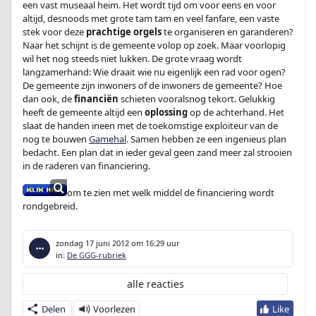
een vast museaal heim. Het wordt tijd om voor eens en voor
altijd, desnoods met grote tam tam en veel fanfare, een vaste
stek voor deze
prachtige orgels
te organiseren en garanderen?
Naar het schijnt is de gemeente volop op zoek. Maar voorlopig
wil het nog steeds niet lukken. De grote vraag wordt
langzamerhand: Wie draait wie nu eigenlijk een rad voor ogen?
De gemeente zijn inwoners of de inwoners de gemeente? Hoe
dan ook, de
financiën
schieten vooralsnog tekort. Gelukkig
heeft de gemeente altijd een
oplossing
op de achterhand. Het
slaat de handen ineen met de toekomstige exploiteur van de
nog te bouwen
Gamehal
. Samen hebben ze een ingenieus plan
bedacht. Een plan dat in ieder geval geen zand meer zal strooien
in de raderen van financiering.
om te zien met welk middel de financiering wordt
rondgebreid.
zondag 17 juni 2012
om 16:29 uur
in:
De GGG-rubriek
alle reacties
Delen