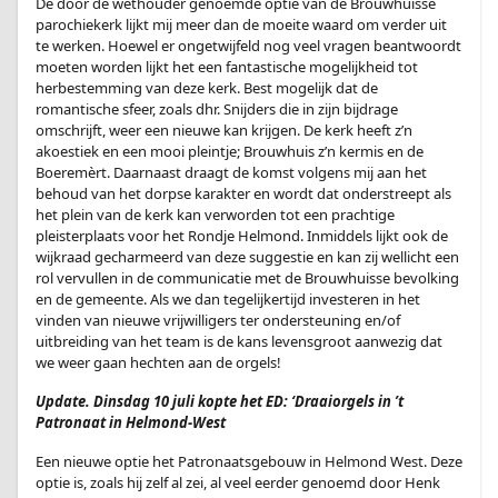
De door de wethouder genoemde optie van de Brouwhuisse
parochiekerk lijkt mij meer dan de moeite waard om verder uit
te werken. Hoewel er ongetwijfeld nog veel vragen beantwoordt
moeten worden lijkt het een fantastische mogelijkheid tot
herbestemming van deze kerk. Best mogelijk dat de
romantische sfeer, zoals dhr. Snijders die in zijn bijdrage
omschrijft, weer een nieuwe kan krijgen. De kerk heeft z’n
akoestiek en een mooi pleintje; Brouwhuis z’n kermis en de
Boeremèrt. Daarnaast draagt de komst volgens mij aan het
behoud van het dorpse karakter en wordt dat onderstreept als
het plein van de kerk kan verworden tot een prachtige
pleisterplaats voor het Rondje Helmond. Inmiddels lijkt ook de
wijkraad gecharmeerd van deze suggestie en kan zij wellicht een
rol vervullen in de communicatie met de Brouwhuisse bevolking
en de gemeente. Als we dan tegelijkertijd investeren in het
vinden van nieuwe vrijwilligers ter ondersteuning en/of
uitbreiding van het team is de kans levensgroot aanwezig dat
we weer gaan hechten aan de orgels!
Update. Dinsdag 10 juli kopte het ED: ‘Draaiorgels in ’t
Patronaat in Helmond-West
Een nieuwe optie het Patronaatsgebouw in Helmond West. Deze
optie is, zoals hij zelf al zei, al veel eerder genoemd door Henk