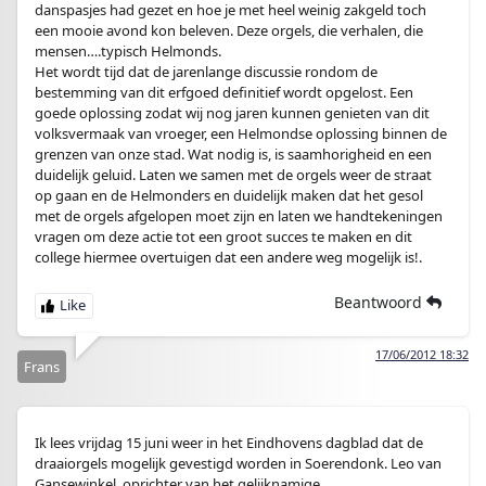
danspasjes had gezet en hoe je met heel weinig zakgeld toch
een mooie avond kon beleven. Deze orgels, die verhalen, die
mensen….typisch Helmonds.
Het wordt tijd dat de jarenlange discussie rondom de
bestemming van dit erfgoed definitief wordt opgelost. Een
goede oplossing zodat wij nog jaren kunnen genieten van dit
volksvermaak van vroeger, een Helmondse oplossing binnen de
grenzen van onze stad. Wat nodig is, is saamhorigheid en een
duidelijk geluid. Laten we samen met de orgels weer de straat
op gaan en de Helmonders en duidelijk maken dat het gesol
met de orgels afgelopen moet zijn en laten we handtekeningen
vragen om deze actie tot een groot succes te maken en dit
college hiermee overtuigen dat een andere weg mogelijk is!.
Beantwoord
17/06/2012 18:32
Frans
Ik lees vrijdag 15 juni weer in het Eindhovens dagblad dat de
draaiorgels mogelijk gevestigd worden in Soerendonk. Leo van
Gansewinkel, oprichter van het gelijknamige