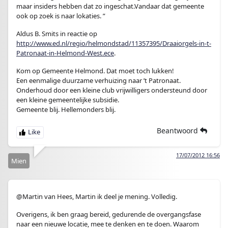
maar insiders hebben dat zo ingeschat.Vandaar dat gemeente
ook op zoek is naar lokaties. ”
Aldus B. Smits in reactie op
http://www.ed.nl/regio/helmondstad/11357395/Draaiorgels-in-t-
Patronaat-in-Helmond-West.ece
.
Kom op Gemeente Helmond. Dat moet toch lukken!
Een eenmalige duurzame verhuizing naar ’t Patronaat.
Onderhoud door een kleine club vrijwilligers ondersteund door
een kleine gemeentelijke subsidie.
Gemeente blij. Hellemonders blij.
Beantwoord
17/07/2012 16:56
Mien
@Martin van Hees, Martin ik deel je mening. Volledig.
Overigens, ik ben graag bereid, gedurende de overgangsfase
naar een nieuwe locatie, mee te denken en te doen. Waarom