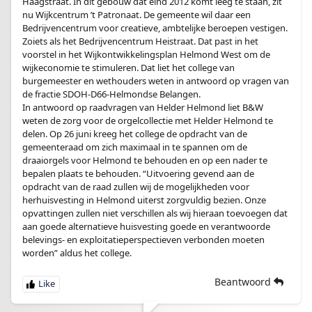
Haagstraat. In dit gebouw dat eind 2012 komt leeg te staan, zit
nu Wijkcentrum ’t Patronaat. De gemeente wil daar een
Bedrijvencentrum voor creatieve, ambtelijke beroepen vestigen.
Zoiets als het Bedrijvencentrum Heistraat. Dat past in het
voorstel in het Wijkontwikkelingsplan Helmond West om de
wijkeconomie te stimuleren. Dat liet het college van
burgemeester en wethouders weten in antwoord op vragen van
de fractie SDOH-D66-Helmondse Belangen.
In antwoord op raadvragen van Helder Helmond liet B&W
weten de zorg voor de orgelcollectie met Helder Helmond te
delen. Op 26 juni kreeg het college de opdracht van de
gemeenteraad om zich maximaal in te spannen om de
draaiorgels voor Helmond te behouden en op een nader te
bepalen plaats te behouden. “Uitvoering gevend aan de
opdracht van de raad zullen wij de mogelijkheden voor
herhuisvesting in Helmond uiterst zorgvuldig bezien. Onze
opvattingen zullen niet verschillen als wij hieraan toevoegen dat
aan goede alternatieve huisvesting goede en verantwoorde
belevings- en exploitatieperspectieven verbonden moeten
worden” aldus het college.
Beantwoord