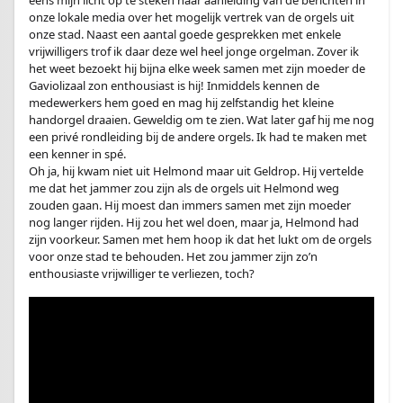
eens mijn licht op te steken naar aanleiding van de berichten in
onze lokale media over het mogelijk vertrek van de orgels uit
onze stad. Naast een aantal goede gesprekken met enkele
vrijwilligers trof ik daar deze wel heel jonge orgelman. Zover ik
het weet bezoekt hij bijna elke week samen met zijn moeder de
Gaviolizaal zon enthousiast is hij! Inmiddels kennen de
medewerkers hem goed en mag hij zelfstandig het kleine
handorgel draaien. Geweldig om te zien. Wat later gaf hij me nog
een privé rondleiding bij de andere orgels. Ik had te maken met
een kenner in spé.
Oh ja, hij kwam niet uit Helmond maar uit Geldrop. Hij vertelde
me dat het jammer zou zijn als de orgels uit Helmond weg
zouden gaan. Hij moest dan immers samen met zijn moeder
nog langer rijden. Hij zou het wel doen, maar ja, Helmond had
zijn voorkeur. Samen met hem hoop ik dat het lukt om de orgels
voor onze stad te behouden. Het zou jammer zijn zo’n
enthousiaste vrijwilliger te verliezen, toch?