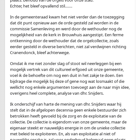
plaats: behoud van de orgels voor onze stad.
Echter, het bleef opvallend stil…….
In de gemeenteraad kwam het niet verder dan de toezegging
dat dit punt opnieuw aan de orde gesteld zal worden in de
commissie Samenleving en werd door de wethouder nog de
mogelijkheid van de kerk in Brouwhuis aangestipt. Een ferme
ontkenning door de wethouder dat de orgelcollectie, zoals
eerder gesteld in diverse berichten, niet zal verdwijnen richting
Cranendonck, bleef achterwege.
Omdat ik me niet zonder slag of stoot wil neerleggen bij een
mogelijk vertrek van dit cultureel erfgoed uit onze gemeente,
voel ik de behoefte om nog een duit in het zakje te doen. Een
bijdrage die mogelijk bij deze of gene nog wat losmaakt of die
wellicht nog enkele argumenten toevoegt aan de naar mijn idee,
overigens heel complete, analyse van dhr. Snijders.
Ik onderschijf van harte de mening van dhr. Snijders waar hij
stelt dat in de afgelopen decennia geen enkele bestuurder zich
betrokken heeft gevoeld bij de zorg en de exploitatie van de
collectie. De collectie is eigendom van onze gemeente, maar de
eigenaar steekt er nauwelijks energie in om de unieke collectie
met beleid te exploiteren. En, als van exploitatie al niet of
nauwelijks sprake is, zal voor onderhoud helemaal geen plaats