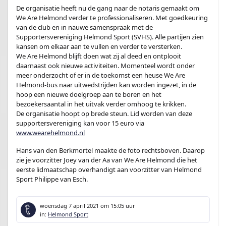
De organisatie heeft nu de gang naar de notaris gemaakt om
We Are Helmond verder te professionaliseren. Met goedkeuring
van de club en in nauwe samenspraak met de
Supportersvereniging Helmond Sport (SVHS). Alle partijen zien
kansen om elkaar aan te vullen en verder te versterken.
We Are Helmond blijft doen wat zij al deed en ontplooit
daarnaast ook nieuwe activiteiten. Momenteel wordt onder
meer onderzocht of er in de toekomst een heuse We Are
Helmond-bus naar uitwedstrijden kan worden ingezet, in de
hoop een nieuwe doelgroep aan te boren en het
bezoekersaantal in het uitvak verder omhoog te krikken.
De organisatie hoopt op brede steun. Lid worden van deze
supportersvereniging kan voor 15 euro via
www.wearehelmond.nl
Hans van den Berkmortel maakte de foto rechtsboven. Daarop
zie je voorzitter Joey van der Aa van We Are Helmond die het
eerste lidmaatschap overhandigt aan voorzitter van Helmond
Sport Philippe van Esch.
woensdag 7 april 2021
om 15:05 uur
in:
Helmond Sport