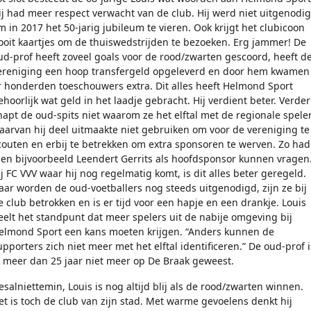
ij had meer respect verwacht van de club. Hij werd niet uitgenodi
m in 2017 het 50-jarig jubileum te vieren. Ook krijgt het clubicoon
ooit kaartjes om de thuiswedstrijden te bezoeken. Erg jammer! De
ud-prof heeft zoveel goals voor de rood/zwarten gescoord, heeft d
ereniging een hoop transfergeld opgeleverd en door hem kwamen
r honderden toeschouwers extra. Dit alles heeft Helmond Sport
ehoorlijk wat geld in het laadje gebracht. Hij verdient beter. Verder
napt de oud-spits niet waarom ze het elftal met de regionale spele
aarvan hij deel uitmaakte niet gebruiken om voor de vereniging te
couten en erbij te betrekken om extra sponsoren te werven. Zo had
en bijvoorbeeld Leendert Gerrits als hoofdsponsor kunnen vragen
ij FC VVV waar hij nog regelmatig komt, is dit alles beter geregeld.
aar worden de oud-voetballers nog steeds uitgenodigd, zijn ze bij
e club betrokken en is er tijd voor een hapje en een drankje. Louis
eelt het standpunt dat meer spelers uit de nabije omgeving bij
elmond Sport een kans moeten krijgen. “Anders kunnen de
upporters zich niet meer met het elftal identificeren.” De oud-prof i
l meer dan 25 jaar niet meer op De Braak geweest.
esalniettemin, Louis is nog altijd blij als de rood/zwarten winnen.
et is toch de club van zijn stad. Met warme gevoelens denkt hij