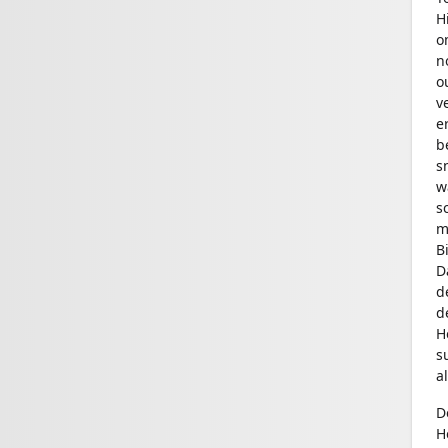
H
o
n
o
v
e
b
s
w
s
m
B
D
d
d
H
s
a
D
H