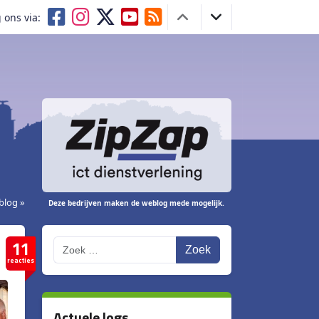
 ons via:
blog »
Deze bedrijven maken de weblog mede mogelijk.
11
Zoek
reacties
Actuele logs