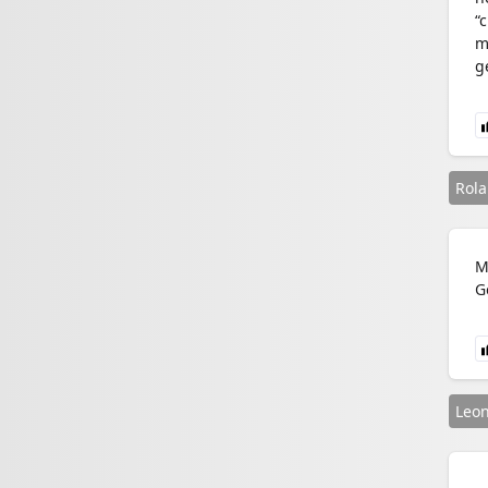
“
m
g
Rol
M
G
Leon