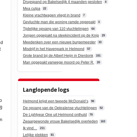
Drugspand op Bakelsedijk 4 maanden gesloten
4
Mea culpa
22
Kleine vrachtwagen vliegt in brand
7
Gevluchte man die woning ramde opgepakt
3
Tijdelijke opvang van 110 vluchtelingen
64
Jongen opgepakt na steekincident op de Knip
29
ad
Meedenken over een nieuwe burgemeester
33
t
Misdrijf in het Havenpark in Helmond
57
Grote brand bij de Albert Heijn in Dierdonk
101
Man opgepakt vanwege moord op Peter R.
20
Langlopende logs
o
Helmond krijgt een tweede McDonald’s
90
ng
De opvang van de Oekraïense vluchtelingen
52
De Lightyear One uit Helmond onthuld
79
jn
Zwaargewonde vrouw Bakelsedijk overleden
163
Ik vind…
211
Lelijke plekken
81