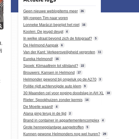
Geen nieuwe weblogitems meer
26
Wij roepen Tim naar voren
Lonneke Maráczi begrijpt het niet
16
Koolen: De jeugd deugt
4
In welke straat bevond zich de fotograaf?
5
d.
De Helmond Aanpak
6
j
Van der Kant: Verkeersveiligheid vergroten
11
Eureka Helmond!
16
Spoek: Klimaattrein tot stilstand?
22
Brouwers: Kansen in Helmond
17
Helmonder gewond bij ongeluk op de A270
3
t
Politie rijdt achtervolgde auto klem
9
30 Maanden cel voor poging doodslag in AH XL
18
Rieter: Spookhuizen zonder kermis
14
De Moeite waard!
4
Alana ging terug in de tijd
2
Brand in container in appartementencomplex
4
Grote hennepplantage aangetroffen
5
Kunnen gewone Helmonders nog wel huren?
29