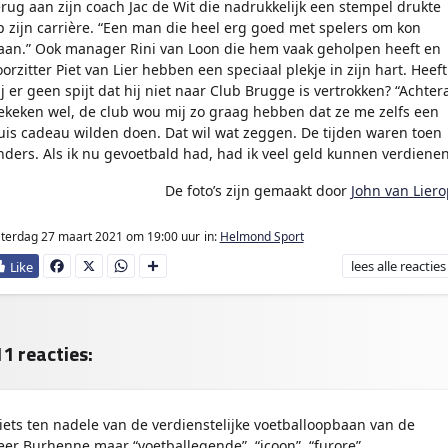
erug aan zijn coach Jac de Wit die nadrukkelijk een stempel drukte
p zijn carrière. “Een man die heel erg goed met spelers om kon
aan.” Ook manager Rini van Loon die hem vaak geholpen heeft en
oorzitter Piet van Lier hebben een speciaal plekje in zijn hart. Heeft
ij er geen spijt dat hij niet naar Club Brugge is vertrokken? “Achter
ekeken wel, de club wou mij zo graag hebben dat ze me zelfs een
uis cadeau wilden doen. Dat wil wat zeggen. De tijden waren toen
nders. Als ik nu gevoetbald had, had ik veel geld kunnen verdienen
De foto’s zijn gemaakt door
John van Liero
terdag 27 maart 2021
om 19:00 uur
in:
Helmond Sport
lees
alle reacties
Fa
X
W
D
ce
ha
e
bo
ts
l
ok
Ap
e
p
n
1 reacties:
iets ten nadele van de verdienstelijke voetballoopbaan van de
eer Burhenne maar “voetballegende”, “icoon”, “furore”,