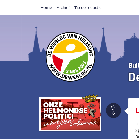
Home
Archief
Tip de redactie
Bui
D
L
L
S
B