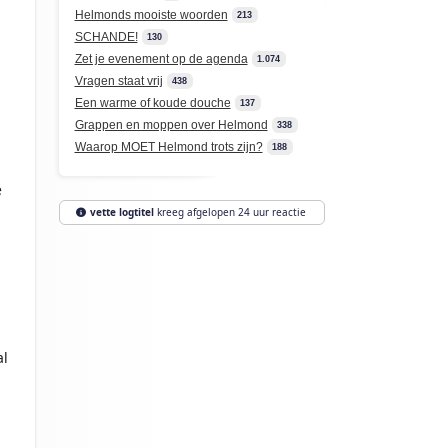
Helmonds mooiste woorden
213
SCHANDE!
130
Zet je evenement op de agenda
1.074
Vragen staat vrij
438
Een warme of koude douche
137
Grappen en moppen over Helmond
338
Waarop MOET Helmond trots zijn?
188
e
vette logtitel
kreeg afgelopen 24 uur reactie
al