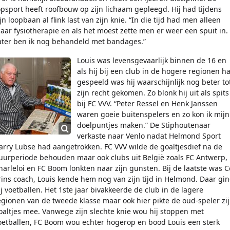
opsport heeft roofbouw op zijn lichaam gepleegd. Hij had tijdens
ijn loopbaan al flink last van zijn knie. “In die tijd had men alleen
aar fysiotherapie en als het moest zette men er weer een spuit in.
ater ben ik nog behandeld met bandages.”
Louis was levensgevaarlijk binnen de 16 en
als hij bij een club in de hogere regionen h
gespeeld was hij waarschijnlijk nog beter to
zijn recht gekomen. Zo blonk hij uit als spits
bij FC VVV. “Peter Ressel en Henk Janssen
waren goeie buitenspelers en zo kon ik mijn
doelpuntjes maken.” De Stiphoutenaar
verkaste naar Venlo nadat Helmond Sport
arry Lubse had aangetrokken. FC VVV wilde de goaltjesdief na de
uurperiode behouden maar ook clubs uit België zoals FC Antwerp,
harleloi en FC Boom lonkten naar zijn gunsten. Bij de laatste was C
rins coach, Louis kende hem nog van zijn tijd in Helmond. Daar gi
ij voetballen. Het 1ste jaar bivakkeerde de club in de lagere
egionen van de tweede klasse maar ook hier pikte de oud-speler zi
oaltjes mee. Vanwege zijn slechte knie wou hij stoppen met
oetballen, FC Boom wou echter hogerop en bood Louis een sterk