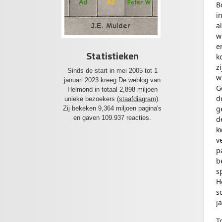
Ad
Ad
Peter W
B
i
a
J.E. Mulder
w
e
Statistieken
k
z
Sinds de start in mei 2005 tot 1
w
januari 2023 kreeg De weblog van
G
Helmond in totaal 2,898 miljoen
d
unieke bezoekers
(staafdiagram)
.
g
Zij bekeken 9,364 miljoen pagina's
en gaven 109.937 reacties.
d
k
v
p
b
s
H
s
j
T