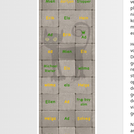
v
Mien
Stapper
dartjan
p
n
Erik
Hein
Els
k
m
e
Ad
Erik
Ad
H
v
Mien
Els
ad
D
g
Michael
Els
wilma
r
Rieter
s
o
Helga
els
wilma
d
g
fr@ boy
d
Ellen
Ad
slim
v
g
Solveg
Ad
Helga
N
a