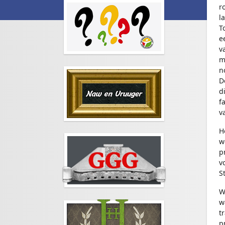
r
l
T
e
v
m
n
D
d
f
v
H
w
p
v
S
W
w
t
p