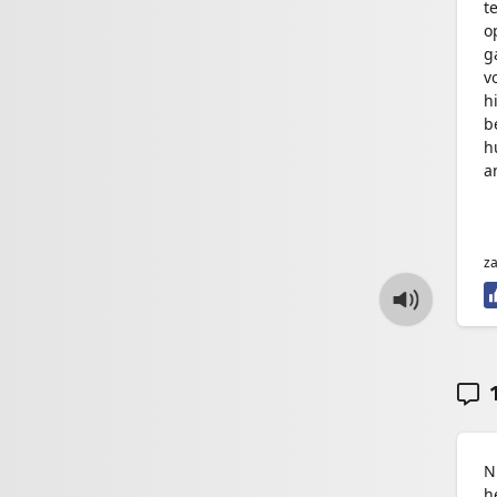
t
o
g
v
h
b
h
a
za
1
N
h