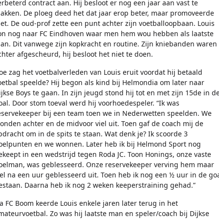
erbeterd contract aan. Hij besloot er nog een jaar aan vast te
lakken. De ploeg deed het dat jaar erop beter, maar promoveerde
iet. De oud-prof zette een punt achter zijn voetballoopbaan. Louis
on nog naar FC Eindhoven waar men hem wou hebben als laatste
an. Dit vanwege zijn kopkracht en routine. Zijn kniebanden waren
chter afgescheurd, hij besloot het niet te doen.
oe zag het voetbalverleden van Louis eruit voordat hij betaald
oetbal speelde? Hij begon als kind bij Helmondia om later naar
ijkse Boys te gaan. In zijn jeugd stond hij tot en met zijn 15de in d
oal. Door stom toeval werd hij voorhoedespeler. “Ik was
eservekeeper bij een team toen we in Nederwetten speelden. We
tonden achter en de midvoor viel uit. Toen gaf de coach mij de
pdracht om in de spits te staan. Wat denk je? Ik scoorde 3
oelpunten en we wonnen. Later heb ik bij Helmond Sport nog
ekeept in een wedstrijd tegen Roda JC. Toon Honings, onze vaste
oelman, was geblesseerd. Onze reservekeeper verving hem maar
iel na een uur geblesseerd uit. Toen heb ik nog een ½ uur in de go
estaan. Daarna heb ik nog 2 weken keeperstraining gehad.”
a FC Boom keerde Louis enkele jaren later terug in het
mateurvoetbal. Zo was hij laatste man en speler/coach bij Dijkse