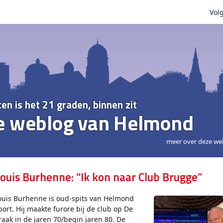
Volg
ten is het 21 graden, binnen zit
e weblog van Helmond
meer over deze we
ouis Burhenne: “Ik kon naar Club Brugge”
ouis Burhenne is oud-spits van Helmond
port. Hij maakte furore bij de club op De
raak in de jaren 70/begin jaren 80. De