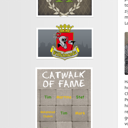
t
z
m
L
CATWALK
H
OF FAME
h
C
Stef
Tim
Martina
P
h
r
Mohammed
Tim
Mark
Chahim
g
v