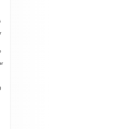
s
r
e
ar
g
.