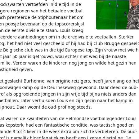
ood/zwarten vertoefden in die tijd in de
agere regionen van het betaalde voetbal.
och presteerde de Stiphoutenaar het om
en poosje bovenaan op de topscorerslijst
an de eerste divisie te staan. Louis kreeg
eerdere aanbiedingen om in de eredivisie te voetballen. Sterker
og, het had niet veel gescheeld of hij had bij Club Brugge gespeel
e Belgische club was in die tijd Europese top. Zijn vrouw met wie hi
it jaar 50 jaar is getrouwd, wou echter niet weg bij de naaste
amilie. Verder waren de kinderen nog jong en wilde het gezin hen
astigheid geven.
et geslacht Burhenne, van origine reizigers, heeft jarenlang op he
oonwagenkamp op de Deurneseweg gewoond. Daar deed de oud-
rof als opgroeiende jongen in zijn vrije tijd bijna niets anders dan
oetballen. Later verhuisden Louis en zijn gezin naar het kamp in
tiphout. Daar woont de oud-prof nog steeds.
at waren de kwaliteiten van de Helmondse voetballegende? Louis
as kopsterk, had een fantastische conditie, was tactisch goed en
rainde 3 tot 4 keer in de week extra om zich te verbeteren. De oud-
rof is namelijk bloedfanatiek en heeft een ijzeren discipline. De