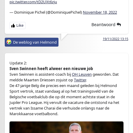
pic.twitter.com/tD2UXt6zju
— Dominique Pichel (@DominiquePichel)
November 18, 2022
Beantwoord
19/11/2022 13:15
De weblog van Helmond
Update 2:
Sven Swinnen heeft alweer een nieuwe job
Sven Swinnen is assistent-coach bij
OH Leuven
geworden. Dat
meldde Maarten Driessen zojuist op
Twitter
.
De 47-jarige Belg die precies een maand geleden bij Helmond
Sport vertrok, staat vandaag al op het trainingsveld van de
Belgische voetbalclub die op dit moment achtste staat in de
Jupiler Pro League. Hij vervult de vacature die ontstond na het
vertrek van Issame Charai die verhuisde onlangs naar de
Marokkaanse voetbalbond.