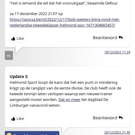
“Het is iemand die wil dat het vooruitgaat”, beaamde Defour.
za 17 december 2022 21:07 op
https://sporza.be/nl/2022/12/17/bob-peeters-bijna-rond-met-
nederlandse-tweedeklasser-helmond-spo~1671304665457/
Beantwoord
18/12/2022 11:29
m.
Update 3:
Helmond Sport loopt de kans dat het een punt in mindering
krijgt op de ranglijst van de eerste divisie. De club heeft ook de
tweede termijn laten verlopen waarop een nieuwe trainer
aangesteld moest worden.
Dat en meer
liet dagblad De
Limburger vanavond weten.
Beantwoord
20/12/2022 21:45