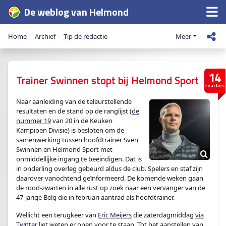
De weblog van Helmond
Home
Archief
Tip de redactie
Meer
14
Trainer Swinnen stopt bij Helmond Sport
reacties
Naar aanleiding van de teleurstellende
resultaten en de stand op de ranglijst (
de
nummer 19
van 20 in de Keuken
Kampioen Divisie) is besloten om de
samenwerking tussen hoofdtrainer Sven
Swinnen en Helmond Sport met
onmiddellijke ingang te beëindigen. Dat is
in onderling overleg gebeurd aldus de club. Spelers en staf zijn
daarover vanochtend geïnformeerd. De komende weken gaan
de rood-zwarten in alle rust op zoek naar een vervanger van de
47-jarige Belg die in februari aantrad als hoofdtrainer.
Wellicht een terugkeer van
Eric Meijers
die zaterdagmiddag
via
Twitter
liet weten er open voor te staan. Tot het aanstellen van