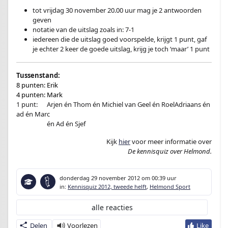
tot vrijdag 30 november 20.00 uur mag je 2 antwoorden
geven
notatie van de uitslag zoals in: 7-1
iedereen die de uitslag goed voorspelde, krijgt 1 punt, gaf
je echter 2 keer de goede uitslag, krijg je toch ‘maar’ 1 punt
Tussenstand:
8 punten: Erik
4 punten: Mark
1 punt:
en
Arjen én Thom én Michiel van Geel én RoelAdriaans én
ad én Marc
1 punt:en
én Ad én Sjef
Kijk
hier
voor meer informatie over
De kennisquiz over Helmond.
donderdag 29 november 2012
om 00:39 uur
in:
Kennisquiz 2012, tweede helft
,
Helmond Sport
alle reacties
Delen