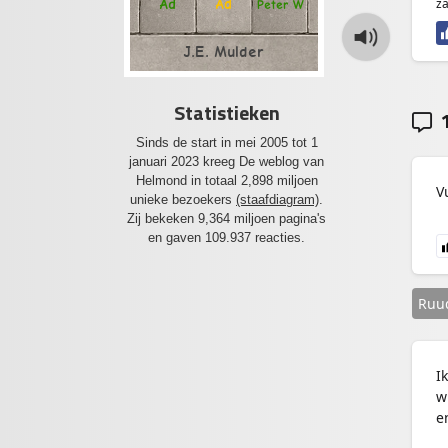
za
Ad
Ad
Peter W
J.E. Mulder
Statistieken
1
Sinds de start in mei 2005 tot 1
januari 2023 kreeg De weblog van
Helmond in totaal 2,898 miljoen
V
unieke bezoekers
(staafdiagram)
.
Zij bekeken 9,364 miljoen pagina's
en gaven 109.937 reacties.
Ruu
I
w
e