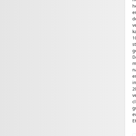
h
e
d
v
k
1
s
g
D
m
n
e
i
2
v
c
g
e
E