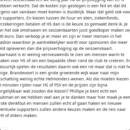
ebben verkocht. Dat de kosten zijn gestegen is een feit en dat dit
rgens van vandaan moet komen is duidelijk. Maar dat geld ook voo
e supporters. En kiezen tussen de huur en eten, ziekenfonds,
erzekeringen betalen of HS dan is de keuze zo gemaakt denk ik. Je
an het ook omdraaien en seizoenkaarten juist goedkoper maken ze
00 euro. Dan verkoop je er meer en zijn er meer mensen in het
tadion waardoor je aantrekkelijker wordt voor sponsoren die meer
eld opleveren dan die prijsverhoging op de seizoenskaart.
aarnaast is er weinig vernieuwends te zien om mensen warm te
aken voor HS of om een bepaalde sfeer rond de club te creëren. E
atuurlijk spelen de resultaten daarin ook een rol maar dat is niet h
nige. Brandevoort is een grote groeiende wijk waar naar mijn
nschatting weinig echte Helmonders wonen. Als die moeten kiezen
0 minuten rijden naar HS of PSV en de prijzen zijn bijna
ergelijkbaar wat zouden die kiezen? Phillipe je bent echt een
lubman en we hebben veel aan je te danken maar hier maak je ee
rote denkfout en mensen zullen echt af gaan haken en nieuwe
ventuele supporters zullen andere keuzes maken en de reis naar
HV of elders maken.