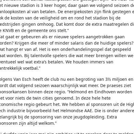
et nieuwe stadion is 3 keer hoger, daar gaan we volgend seizoen d
anloopkosten al van betalen. De energiekosten zijn flink gestegen 
ok de kosten van de veiligheid om en rond het stadion bij de
edstrijden gingen omhoog. Dat komt door de extra maatregelen d
e KNVB en de gemeente ons stelt.”
at gaat er gebeuren als er nieuwe spelers aangetrokken gaan
orden? Krijgen die meer of minder salaris dan de huidige spelers?
Dat hangt er van af. Het is een onderhandelingsspel dat gespeeld
aat worden. Bij talentvolle spelers die wat meer brengen willen we
ventueel wel wat extra’s betalen. We houden immers van
antrekkelijk voetbal.”
olgens Van Esch heeft de club nu een begroting van 3½ miljoen en
ordt dat volgend seizoen waarschijnlijk wat meer. De praeses ziet
ponsorkansen binnen deze regio. “Helmond en Eindhoven worden
iet voor niets de twin cities genoemd. In deze hele hete
conomische regio gebeurt het. We hebben al sponsoren uit de Hig
ech industrie bijvoorbeeld het Helmondse AAE. Die is onder ander
elangrijk bij de sponsoring van onze jeugdopleiding. Extra
ponsoren zijn altijd welkom.”