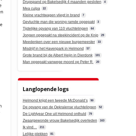
Drugspand op Bakelsedijk 4 maanden gesloten
4
e
Mea culpa
22
en
Kleine vrachtwagen vliegt in brand
7
Gevluchte man die woning ramde opgepakt
3
ie
Tijdelijke opvang van 110 vluchtelingen
64
Jongen opgepakt na steekincident op de Knip
29
Meedenken over een nieuwe burgemeester
33
Misdrijf in het Havenpark in Helmond
57
Grote brand bij de Albert Heijn in Dierdonk
101
Man opgepakt vanwege moord op Peter R.
20
Langlopende logs
Helmond krijgt een tweede McDonald’s
90
h
De opvang van de Oekraïense vluchtelingen
52
e
De Lightyear One uit Helmond onthuld
79
Zwaargewonde vrouw Bakelsedijk overleden
163
Ik vind…
211
Lelijke plekken
81