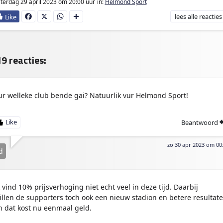
terdag 29 april 2023
om 20:00 uur
in:
Helmond Sport
lees
alle reacties
Fa
X
W
D
ce
ha
e
bo
ts
l
ok
Ap
e
p
n
9 reacties:
ur welleke club bende gai? Natuurlik vur Helmond Sport!
Beantwoord
zo 30 apr 2023 om 00
d
k vind 10% prijsverhoging niet echt veel in deze tijd. Daarbij
illen de supporters toch ook een nieuw stadion en betere resultat
n dat kost nu eenmaal geld.