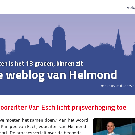
Volg
ten is het 18 graden, binnen zit
e weblog van Helmond
meer over deze we
oorzitter Van Esch licht prijsverhoging toe
We moeten het samen doen.” Aan het woord
s Philippe van Esch, voorzitter van Helmond
port. De praeses vertelt over de beoogde