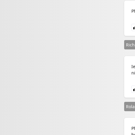
P
Rich
I
ni
Rol
P
h