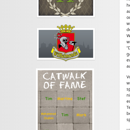
h
a
o
w
d
W
w
“
g
e
a
CATWALK
V
w
OF FAME
s
n
Stef
Tim
Martina
e
T
b
Mohammed
Tim
Mark
Chahim
s