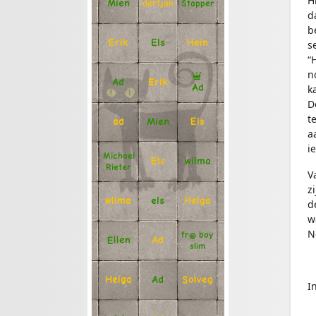
H
Mien
Stapper
dartjan
d
b
Erik
Hein
Els
s
“
n
Ad
Erik
Ad
k
D
t
Mien
Els
ad
a
i
Michael
Els
wilma
Rieter
V
z
Helga
els
wilma
d
w
N
fr@ boy
Ellen
Ad
slim
Solveg
Ad
Helga
I