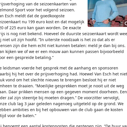
rijsverhoging van de seizoenkaarten van
elmond Sport voor het volgend seizoen.
an Esch meldt dat de goedkoopste
eizoenkaart nu 199 euro kost en dat mogelijk
20 of 225 euro kan gaan worden. De exacte
rijs is nog niet bekend. Hoeveel de duurste seizoenkaart wordt wee
j niet uit zijn hoofd. “In uiterste noodzaak is het zo dat als er
ensen zijn die hem echt niet kunnen betalen: meld je dan bij ons.
an kijken we of we er een mouw aan kunnen passen bijvoorbeeld
oor een gespreide betaling.”
e leidsman voerde het gesprek met de aanhang en sponsoren
aarbij hij het over de prijsverhoging had. Hoewel Van Esch het nie
euk vond om het slechte nieuws te brengen besloot hij er niet
mheen te draaien. “Moeilijke gesprekken moet je nooit uit de weg
aan. Daar prikken mensen op een gegeven moment doorheen. Een
eder zal zijn steentje bij moeten dragen.” De voorzitter vervolgt,
onze club lag 3 jaar geleden nagenoeg uitgeteld op de grond. We
ebben ambities en bij het opbouwen van de club gaan de kosten
ltijd voor de baten.”
ij benoemt een aantal kostenposten die gestegen zijn. “De huur va