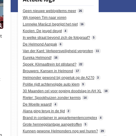
Geen nieuwe weblogitems meer
26
Wij roepen Tim naar voren
Lonneke Maráczi begrijpt het niet
16
Koolen: De jeugd deugt
4
t
In welke straat bevond zich de fotograaf?
5
De Helmond Aanpak
6
Van der Kant: Verkeersveiligheid vergroten
11
Eureka Helmond!
16
Spoek: Klimaattrein tot stilstand?
22
Brouwers: Kansen in Helmond
17
Helmonder gewond bij ongeluk op de A270
3
t
Politie rijdt achtervolgde auto klem
9
30 Maanden cel voor poging doodslag in AH XL
18
Rieter: Spookhuizen zonder kermis
14
De Moeite waard!
4
Alana ging terug in de tijd
2
Brand in container in appartementencomplex
4
Grote hennepplantage aangetroffen
5
Kunnen gewone Helmonders nog wel huren?
29
n