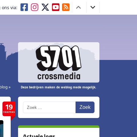
 ons via:
blog »
Deze bedrijven maken de weblog mede mogelijk.
19
Zoek
reacties
Actuele logs