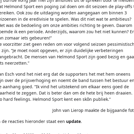
ij durfde vorig jaar mei zijn ambities uit te spreken door te melden
at Helmond Sport een poging zal doen om dit seizoen de play-offs 
ereiken. Ook zou de uitdaging worden aangegaan om binnen 3
eizoenen in de eredivisie te spelen. Was dit niet wat te ambitieus?
Het was de bedoeling om onze ambities richting te geven. Daarom
oemde ik een periode. Anderzijds, waarom zou het niet kunnen? Er
an zomaar iets gebeuren!”
e voorzitter ziet geen reden om voor volgend seizoen pessimistisc
e zijn. “Je moet nooit opgeven, er zijn duidelijke verbeteringen
angebracht. De mensen van Helmond Sport zijn goed bezig en ga
ets neerzetten.”
an Esch vond het niet erg dat de supporters het met hem oneens
ijn over de prijsverhoging en noemt de band tussen het bestuur e
e aanhang goed. “Ik vind het uitstekend om elkaar eens goed de
aarheid te zeggen. Dat is beter dan om de hete brij heen draaien.
o hard feelings. Helmond Sport kent een skôn publiek.”
John van Lierop maakte de bijgaande fot
n de reacties hieronder staat een
update
.