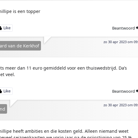
hillipe is een topper
Beantwoord
zo 30 apr 2023 om 09
ard van de Kerkhof
ets meer dan 11 euro gemiddeld voor een thuiswedstrijd. Da’s
et veel.
Beantwoord
zo 30 apr 2023 om 09
and
hillipe heeft ambities en die kosten geld. Alleen niemand weet
oeveel seizoenkaarten we vorig jaar na de prijsstijging van 25 %