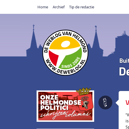
Home
Archief
Tip de redactie
Bui
D
V
“
i
S