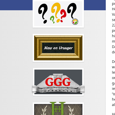
p
H
V
s
2
p
hi
m
D
d
D
w
l
o
g
i
“
h
a
H