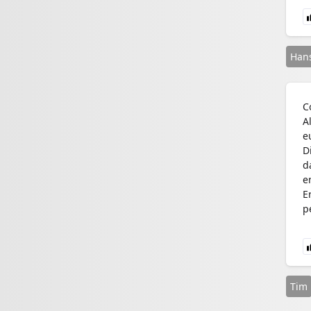
Han
C
A
e
D
d
e
E
p
Tim