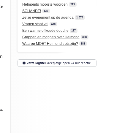
Helmonds mooiste woorden
213
te
SCHANDE!
130
Zet je evenement op de agenda
1.074
Vragen staat vrij
438
Een warme of koude douche
137
Grappen en moppen over Helmond
338
h
Waarop MOET Helmond trots zijn?
188
an
vette logtitel
kreeg afgelopen 24 uur reactie
n
o.