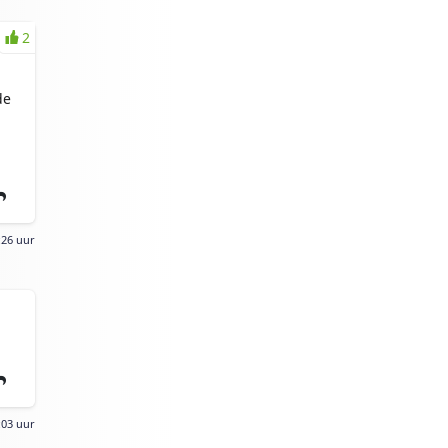
2
de
:26 uur
:03 uur