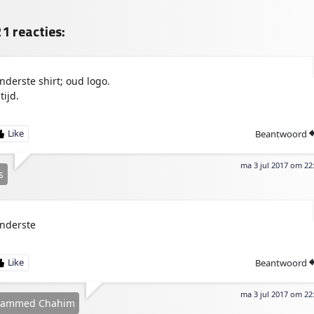
l
ok
Ap
e
p
n
1 reacties:
nderste shirt; oud logo.
tijd.
Beantwoord
ma 3 jul 2017 om 22
s
nderste
Beantwoord
ma 3 jul 2017 om 22
ammed Chahim