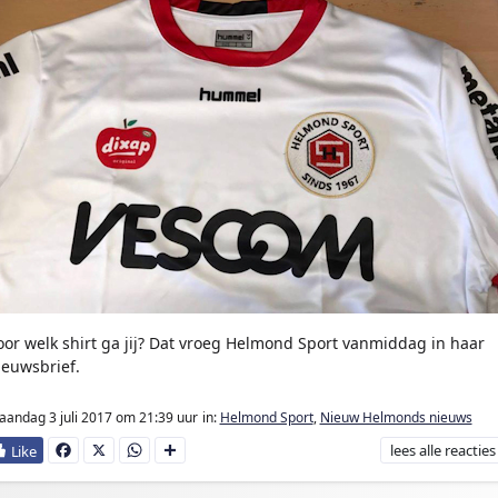
oor welk shirt ga jij? Dat vroeg Helmond Sport vanmiddag in haar
ieuwsbrief.
andag 3 juli 2017
om 21:39 uur
in:
Helmond Sport
,
Nieuw Helmonds nieuws
lees
alle reacties
Fa
X
W
D
ce
ha
e
bo
ts