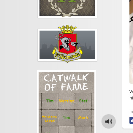
CATWALK
OF FAME
V
n
Stef
Tim
Martina
ma
Mohammed
Tim
Mark
Chahim