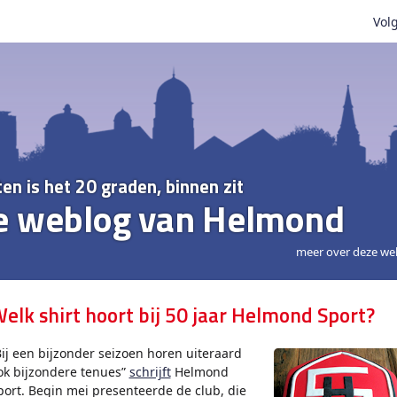
Volg
ten is het 20 graden, binnen zit
e weblog van Helmond
meer over deze we
elk shirt hoort bij 50 jaar Helmond Sport?
Bij een bijzonder seizoen horen uiteraard
ok bijzondere tenues”
schrijft
Helmond
port. Begin mei presenteerde de club, die