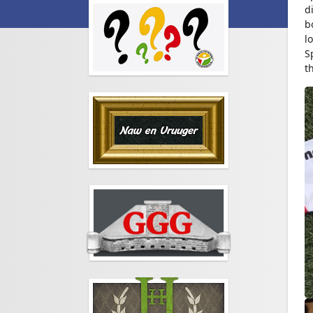
d
b
l
S
t