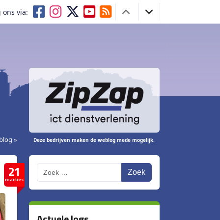
 ons via:
blog »
Deze bedrijven maken de weblog mede mogelijk.
21
Zoek
reacties
Actuele logs