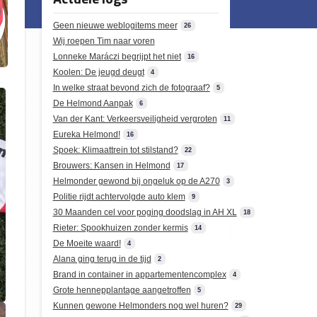
Geen nieuwe weblogitems meer
26
Wij roepen Tim naar voren
Lonneke Maráczi begrijpt het niet
16
Koolen: De jeugd deugt
4
In welke straat bevond zich de fotograaf?
5
De Helmond Aanpak
6
Van der Kant: Verkeersveiligheid vergroten
11
Eureka Helmond!
16
Spoek: Klimaattrein tot stilstand?
22
Brouwers: Kansen in Helmond
17
Helmonder gewond bij ongeluk op de A270
3
Politie rijdt achtervolgde auto klem
9
30 Maanden cel voor poging doodslag in AH XL
18
Rieter: Spookhuizen zonder kermis
14
De Moeite waard!
4
Alana ging terug in de tijd
2
Brand in container in appartementencomplex
4
Grote hennepplantage aangetroffen
5
Kunnen gewone Helmonders nog wel huren?
29