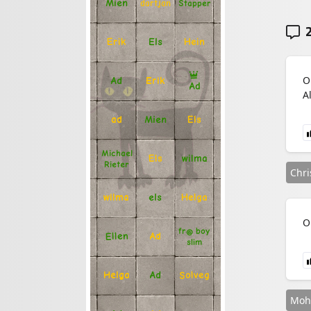
Mien
Stapper
dartjan
2
Erik
Hein
Els
O
Ad
Erik
Ad
Al
Mien
Els
ad
Michael
Els
wilma
Rieter
Chri
Helga
els
wilma
O
fr@ boy
Ellen
Ad
slim
Solveg
Ad
Helga
Moh