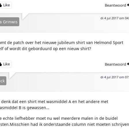
Beantwoord
di 4 jul 2017 om 04
a Grinwis
omt de patch over het nieuwe jubileum shirt van Helmond Sport
elf of wordt dit geborduurd op een nieuw shirt?
Beantwoord
di 4 jul 2017 om 07
ick
k denk dat een shirt met wasmiddel A en het andere met
asmiddel B is gewassen…
e echte liefhebber moet nu wel meerdere malen in de buidel
asten.Misschien had ik onderstaande column niet moeten schrijven