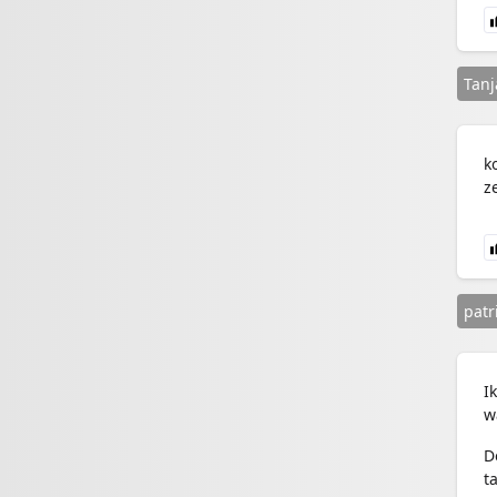
Tanj
k
z
patr
I
w
D
t