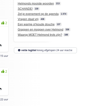
Helmonds mooiste woorden
213
SCHANDE!
130
Zet je evenement op de agenda
1.074
Vragen staat vrij
438
2
Een warme of koude douche
137
Grappen en moppen over Helmond
338
Waarop MOET Helmond trots zijn?
188
vette logtitel
kreeg afgelopen 24 uur reactie
:15 uur
2
:22 uur