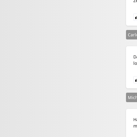
Z
Carl
D
l
Mich
H
m