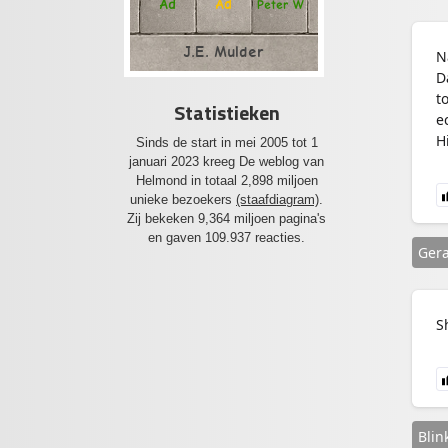
Ad
Ad
Peter W
J.E. Mulder
N
D
t
Statistieken
e
H
Sinds de start in mei 2005 tot 1
januari 2023 kreeg De weblog van
Helmond in totaal 2,898 miljoen
unieke bezoekers
(staafdiagram)
.
Zij bekeken 9,364 miljoen pagina's
en gaven 109.937 reacties.
Ger
S
Blin