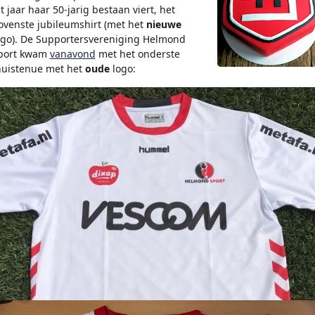
it jaar haar 50-jarig bestaan viert, het
ovenste jubileumshirt (met het
nieuwe
ogo). De Supportersvereniging Helmond
port kwam
vanavond
met het onderste
huistenue met het
oude
logo: