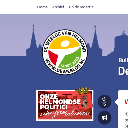
Home
Archief
Tip de redactie
Bui
D
W
“
o
S