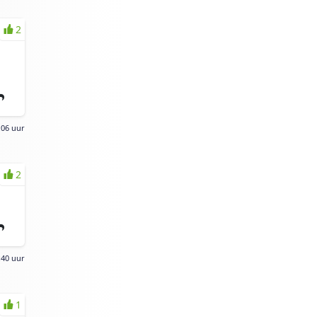
2
:06 uur
2
:40 uur
1