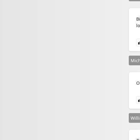
B
l
Mic
O
Will