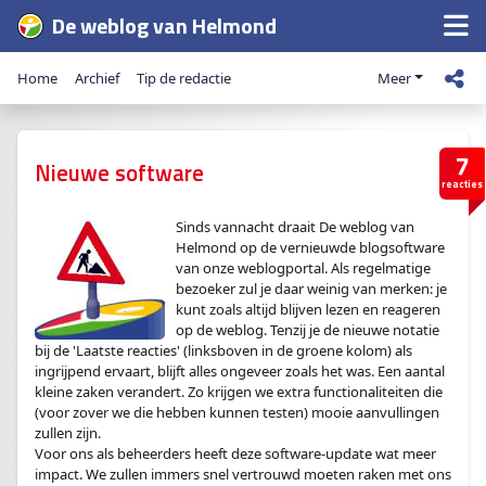
De weblog van Helmond
Home
Archief
Tip de redactie
Meer
7
Nieuwe software
reacties
Sinds vannacht draait De weblog van
Helmond op de vernieuwde blogsoftware
van onze weblogportal. Als regelmatige
bezoeker zul je daar weinig van merken: je
kunt zoals altijd blijven lezen en reageren
op de weblog. Tenzij je de nieuwe notatie
bij de 'Laatste reacties' (linksboven in de groene kolom) als
ingrijpend ervaart, blijft alles ongeveer zoals het was. Een aantal
kleine zaken verandert. Zo krijgen we extra functionaliteiten die
(voor zover we die hebben kunnen testen) mooie aanvullingen
zullen zijn.
Voor ons als beheerders heeft deze software-update wat meer
impact. We zullen immers snel vertrouwd moeten raken met ons