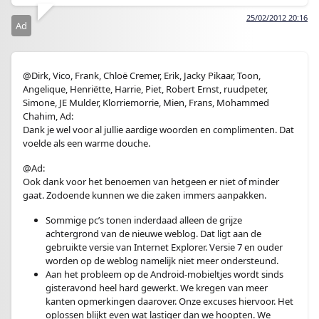
25/02/2012 20:16
Ad
@Dirk, Vico, Frank, Chloë Cremer, Erik, Jacky Pikaar, Toon,
Angelique, Henriëtte, Harrie, Piet, Robert Ernst, ruudpeter,
Simone, JE Mulder, Klorriemorrie, Mien, Frans, Mohammed
Chahim, Ad:
Dank je wel voor al jullie aardige woorden en complimenten. Dat
voelde als een warme douche.
@Ad:
Ook dank voor het benoemen van hetgeen er niet of minder
gaat. Zodoende kunnen we die zaken immers aanpakken.
Sommige pc’s tonen inderdaad alleen de grijze
achtergrond van de nieuwe weblog. Dat ligt aan de
gebruikte versie van Internet Explorer. Versie 7 en ouder
worden op de weblog namelijk niet meer ondersteund.
Aan het probleem op de Android-mobieltjes wordt sinds
gisteravond heel hard gewerkt. We kregen van meer
kanten opmerkingen daarover. Onze excuses hiervoor. Het
oplossen blijkt even wat lastiger dan we hoopten. We