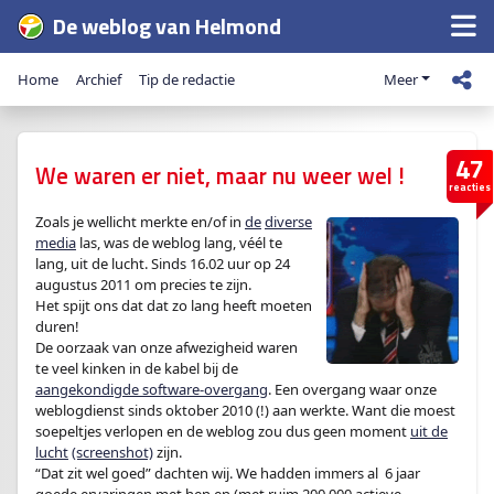
De weblog van Helmond
Home
Archief
Tip de redactie
Meer
47
We waren er niet, maar nu weer wel !
reacties
Zoals je wellicht merkte en/of in
de
diverse
media
las, was de weblog lang, véél te
lang, uit de lucht. Sinds 16.02 uur op 24
augustus 2011 om precies te zijn.
Het spijt ons dat dat zo lang heeft moeten
duren!
De oorzaak van onze afwezigheid waren
te veel kinken in de kabel bij de
aangekondigde software-overgang
. Een overgang waar onze
weblogdienst sinds oktober 2010 (!) aan werkte. Want die moest
soepeltjes verlopen en de weblog zou dus geen moment
uit de
lucht
(screenshot)
zijn.
“Dat zit wel goed” dachten wij. We hadden immers al 6 jaar