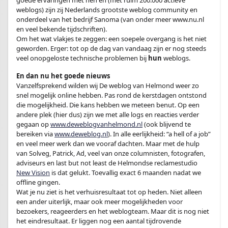
goede ervaringen met hen en (met ruim 200.000 actieve
weblogs) zijn zij Nederlands grootste weblog community en
onderdeel van het bedrijf Sanoma (van onder meer www.nu.nl
en veel bekende tijdschriften).
Om het wat vlakjes te zeggen: een soepele overgang is het niet
geworden. Erger: tot op de dag van vandaag zijn er nog steeds
veel onopgeloste technische problemen bij
hun
weblogs.
En dan nu het goede nieuws
Vanzelfsprekend wilden wij De weblog van Helmond weer zo
snel mogelijk online hebben. Pas rond de kerstdagen ontstond
die mogelijkheid. Die kans hebben we meteen benut. Op een
andere plek (hier dus) zijn we met alle logs en reacties verder
gegaan op
www.deweblogvanhelmond.nl
(ook blijvend te
bereiken via
www.deweblog.nl
). In alle eerlijkheid: “a hell of a job”
en veel meer werk dan we vooraf dachten. Maar met de hulp
van Solveg, Patrick, Ad, veel van onze columnisten, fotografen,
adviseurs en last but not least de Helmondse reclamestudio
New Vision
is dat gelukt. Toevallig exact 6 maanden nadat we
offline gingen.
Wat je nu ziet is het verhuisresultaat tot op heden. Niet alleen
een ander uiterlijk, maar ook meer mogelijkheden voor
bezoekers, reageerders en het weblogteam. Maar dit is nog niet
het eindresultaat. Er liggen nog een aantal tijdrovende