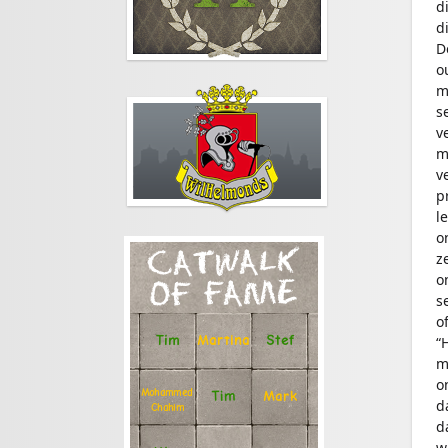
d
d
D
o
m
s
v
m
v
p
l
o
CATWALK
z
o
OF FAME
s
of
Stef
Tim
Martina
“
m
o
Mohammed
Tim
Mark
d
Chahim
d
w