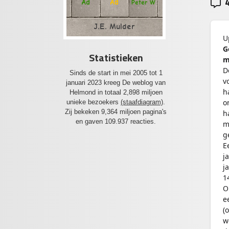
4
Ad
Ad
Peter W
J.E. Mulder
U
G
Statistieken
m
D
Sinds de start in mei 2005 tot 1
v
januari 2023 kreeg De weblog van
h
Helmond in totaal 2,898 miljoen
o
unieke bezoekers
(staafdiagram)
.
Zij bekeken 9,364 miljoen pagina's
h
en gaven 109.937 reacties.
m
g
E
j
j
1
O
e
(
w