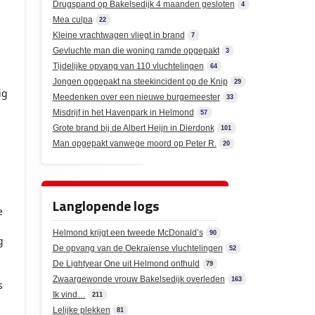
Drugspand op Bakelsedijk 4 maanden gesloten
4
Mea culpa
22
Kleine vrachtwagen vliegt in brand
7
Gevluchte man die woning ramde opgepakt
3
Tijdelijke opvang van 110 vluchtelingen
64
Jongen opgepakt na steekincident op de Knip
29
ig
Meedenken over een nieuwe burgemeester
33
Misdrijf in het Havenpark in Helmond
57
Grote brand bij de Albert Heijn in Dierdonk
101
Man opgepakt vanwege moord op Peter R.
20
Langlopende logs
e
Helmond krijgt een tweede McDonald’s
90
g
De opvang van de Oekraïense vluchtelingen
52
De Lightyear One uit Helmond onthuld
79
Zwaargewonde vrouw Bakelsedijk overleden
163
s
Ik vind…
211
Lelijke plekken
81