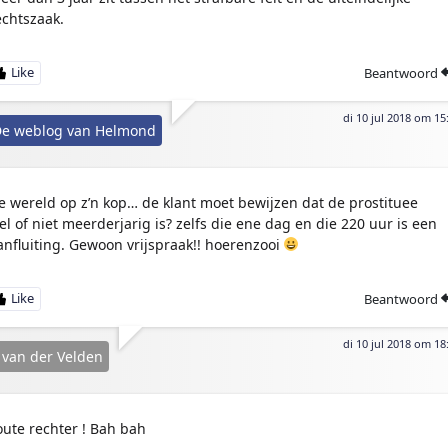
echtszaak.
Beantwoord
di 10 jul 2018 om 15
e weblog van Helmond
e wereld op z’n kop… de klant moet bewijzen dat de prostituee
el of niet meerderjarig is? zelfs die ene dag en die 220 uur is een
anfluiting. Gewoon vrijspraak!! hoerenzooi
Beantwoord
di 10 jul 2018 om 18
 van der Velden
oute rechter ! Bah bah