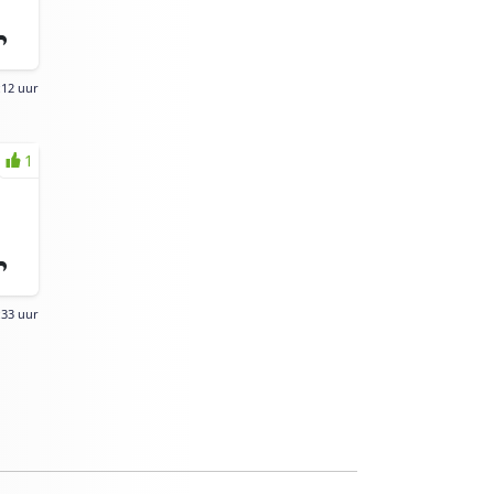
:12 uur
1
:33 uur