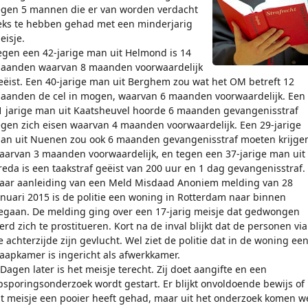
egen 5 mannen die er van worden verdacht
eks te hebben gehad met een minderjarig
eisje.
egen een 42-jarige man uit Helmond is 14
aanden waarvan 8 maanden voorwaardelijk
eëist. Een 40-jarige man uit Berghem zou wat het OM betreft 12
aanden de cel in mogen, waarvan 6 maanden voorwaardelijk. Een
1 jarige man uit Kaatsheuvel hoorde 6 maanden gevangenisstraf
egen zich eisen waarvan 4 maanden voorwaardelijk. Een 29-jarige
an uit Nuenen zou ook 6 maanden gevangenisstraf moeten krijge
aarvan 3 maanden voorwaardelijk, en tegen een 37-jarige man uit
reda is een taakstraf geëist van 200 uur en 1 dag gevangenisstraf.
aar aanleiding van een Meld Misdaad Anoniem melding van 28
anuari 2015 is de politie een woning in Rotterdam naar binnen
egaan. De melding ging over een 17-jarig meisje dat gedwongen
erd zich te prostitueren. Kort na de inval blijkt dat de personen via
e achterzijde zijn gevlucht. Wel ziet de politie dat in de woning ee
laapkamer is ingericht als afwerkkamer.
 Dagen later is het meisje terecht. Zij doet aangifte en een
psporingsonderzoek wordt gestart. Er blijkt onvoldoende bewijs of
it meisje een pooier heeft gehad, maar uit het onderzoek komen w