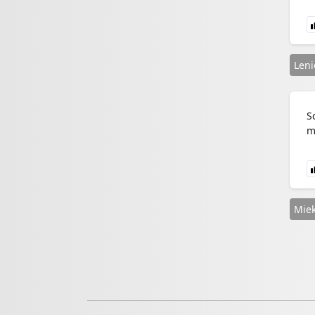
Len
S
m
Miek