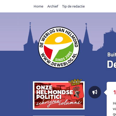
Home
Archief
Tip de redactie
Bui
D
1
H
v
g