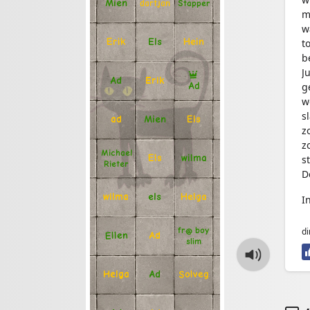
Mien
Stapper
dartjan
m
w
Erik
Hein
Els
t
b
J
Ad
Erik
g
Ad
w
s
Mien
Els
ad
z
z
Michael
Els
wilma
s
Rieter
D
Helga
els
wilma
I
fr@ boy
di
Ellen
Ad
slim
Solveg
Ad
Helga