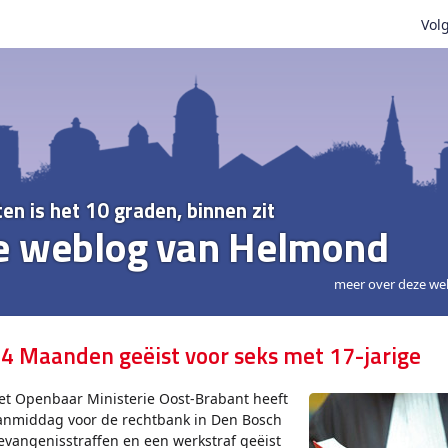
Volg
ten is het 10 graden, binnen zit
e weblog van Helmond
meer over deze we
4 Maanden geëist voor seks met 17-jarige
et Openbaar Ministerie Oost-Brabant heeft
anmiddag voor de rechtbank in Den Bosch
evangenisstraffen en een werkstraf geëist