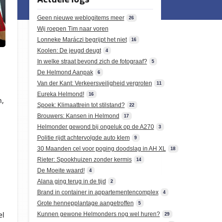
Geen nieuwe weblogitems meer
26
Wij roepen Tim naar voren
Lonneke Maráczi begrijpt het niet
16
Koolen: De jeugd deugt
4
In welke straat bevond zich de fotograaf?
5
De Helmond Aanpak
6
Van der Kant: Verkeersveiligheid vergroten
11
Eureka Helmond!
16
n,
Spoek: Klimaattrein tot stilstand?
22
Brouwers: Kansen in Helmond
17
Helmonder gewond bij ongeluk op de A270
3
Politie rijdt achtervolgde auto klem
9
30 Maanden cel voor poging doodslag in AH XL
18
Rieter: Spookhuizen zonder kermis
14
De Moeite waard!
4
n
Alana ging terug in de tijd
2
Brand in container in appartementencomplex
4
Grote hennepplantage aangetroffen
5
el
Kunnen gewone Helmonders nog wel huren?
29