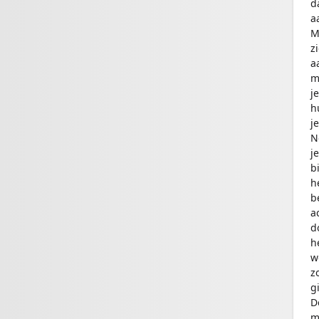
d
a
M
z
a
m
j
h
j
N
j
b
h
b
a
d
h
w
z
g
D
m