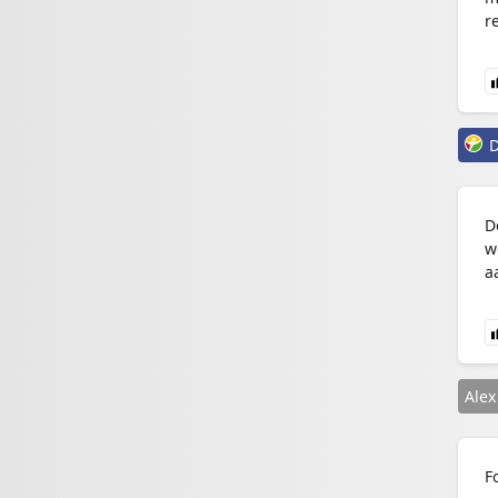
r
D
D
w
a
Alex
F