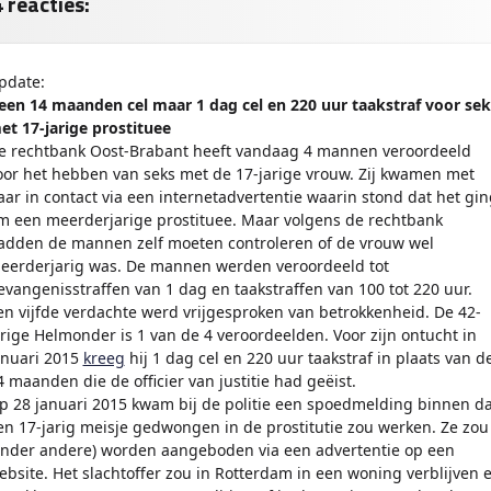
 reacties:
pdate:
een 14 maanden cel maar 1 dag cel en 220 uur taakstraf voor sek
et 17-jarige prostituee
e rechtbank Oost-Brabant heeft vandaag 4 mannen veroordeeld
oor het hebben van seks met de 17-jarige vrouw. Zij kwamen met
aar in contact via een internetadvertentie waarin stond dat het gin
m een meerderjarige prostituee. Maar volgens de rechtbank
adden de mannen zelf moeten controleren of de vrouw wel
eerderjarig was. De mannen werden veroordeeld tot
evangenisstraffen van 1 dag en taakstraffen van 100 tot 220 uur.
en vijfde verdachte werd vrijgesproken van betrokkenheid. De 42-
arige Helmonder is 1 van de 4 veroordeelden. Voor zijn ontucht in
anuari 2015
kreeg
hij 1 dag cel en 220 uur taakstraf in plaats van d
4 maanden die de officier van justitie had geëist.
p 28 januari 2015 kwam bij de politie een spoedmelding binnen da
en 17-jarig meisje gedwongen in de prostitutie zou werken. Ze zou
onder andere) worden aangeboden via een advertentie op een
ebsite. Het slachtoffer zou in Rotterdam in een woning verblijven 