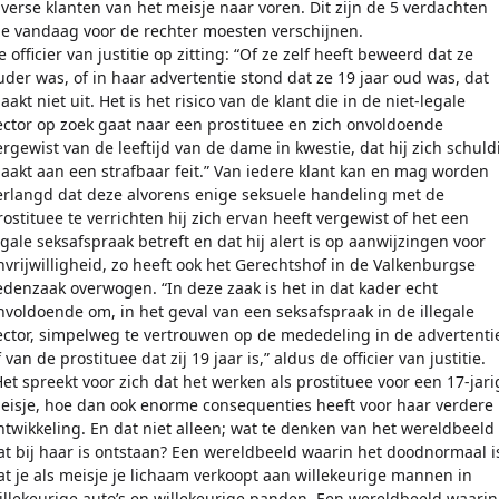
iverse klanten van het meisje naar voren. Dit zijn de 5 verdachten
ie vandaag voor de rechter moesten verschijnen.
e officier van justitie op zitting: “Of ze zelf heeft beweerd dat ze
uder was, of in haar advertentie stond dat ze 19 jaar oud was, dat
aakt niet uit. Het is het risico van de klant die in de niet-legale
ector op zoek gaat naar een prostituee en zich onvoldoende
ergewist van de leeftijd van de dame in kwestie, dat hij zich schuld
aakt aan een strafbaar feit.” Van iedere klant kan en mag worden
erlangd dat deze alvorens enige seksuele handeling met de
rostituee te verrichten hij zich ervan heeft vergewist of het een
egale seksafspraak betreft en dat hij alert is op aanwijzingen voor
nvrijwilligheid, zo heeft ook het Gerechtshof in de Valkenburgse
edenzaak overwogen. “In deze zaak is het in dat kader echt
nvoldoende om, in het geval van een seksafspraak in de illegale
ector, simpelweg te vertrouwen op de mededeling in de advertenti
 van de prostituee dat zij 19 jaar is,” aldus de officier van justitie.
Het spreekt voor zich dat het werken als prostituee voor een 17-jari
eisje, hoe dan ook enorme consequenties heeft voor haar verdere
ntwikkeling. En dat niet alleen; wat te denken van het wereldbeeld
at bij haar is ontstaan? Een wereldbeeld waarin het doodnormaal i
at je als meisje je lichaam verkoopt aan willekeurige mannen in
illekeurige auto’s en willekeurige panden. Een wereldbeeld waarin