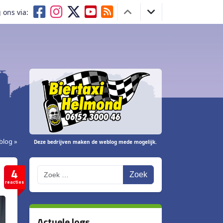
 ons via:
blog »
Deze bedrijven maken de weblog mede mogelijk.
4
Zoek
reacties
Actuele logs