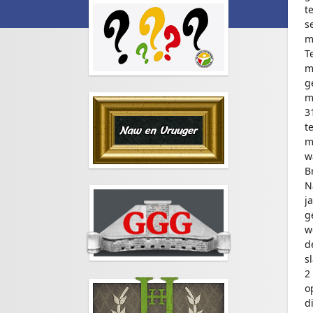
t
s
m
T
m
g
m
3
t
m
w
B
N
j
g
w
d
s
2
o
d