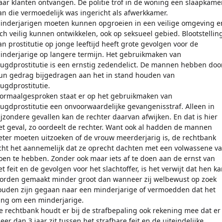
aar klanten ontvangen. De politie trof in de woning een slaapkame
an die vermoedelijk was ingericht als afwerkkamer.
inderjarigen moeten kunnen opgroeien in een veilige omgeving e
ich veilig kunnen ontwikkelen, ook op seksueel gebied. Blootstellin
an prostitutie op jonge leeftijd heeft grote gevolgen voor de
inderjarige op langere termijn. Het gebruikmaken van
eugdprostitutie is een ernstig zedendelict. De mannen hebben doo
un gedrag bijgedragen aan het in stand houden van
eugdprostitutie.
ormaalgesproken staat er op het gebruikmaken van
eugdprostitutie een onvoorwaardelijke gevangenisstraf. Alleen in
ijzondere gevallen kan de rechter daarvan afwijken. En dat is hier
et geval, zo oordeelt de rechter. Want ook al hadden de mannen
eter moeten uitzoeken of de vrouw meerderjarig is, de rechtbank
cht het aannemelijk dat ze oprecht dachten met een volwassene v
oen te hebben. Zonder ook maar iets af te doen aan de ernst van
et feit en de gevolgen voor het slachtoffer, is het verwijt dat hen k
orden gemaakt minder groot dan wanneer zij welbewust op zoek
ouden zijn gegaan naar een minderjarige of vermoedden dat het
ing om een minderjarige.
e rechtbank houdt er bij de strafbepaling ook rekening mee dat er
eer dan 3 jaar zit tussen het strafbare feit en de uiteindelijke