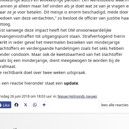
annen je alleen maar lief vinden als je doet wat ze van je vragen e
aar ze je voor betalen. Dit meisje is enorm beschadigd, mede door
oedoen van deze verdachten,” zo besloot de officier van justitie haa
etoog.
uist vanwege deze impact heeft het OM onvoorwaardelijke
evangenisstraffen tot uitgangspunt staan. Strafverhogend hierin
erkt in ieder geval het meermalen bezoeken van minderjarige
lachtoffers en verdergaande handelingen zoals het seks hebben
onder condoom. Maar ook de kwetsbaarheid van het slachtoffer
oals bij een minderjarige, dient meegewogen te worden bij de
trafmaat.
e rechtbank doet over twee weken uitspraak.
n een reactie hieronder staat een
update
.
nsdag 26 juni 2018
om 18:03 uur
in:
Nieuw Helmonds nieuws
lees
alle reacties
Fa
X
W
D
ce
ha
e
bo
ts
l
ok
Ap
e
p
n