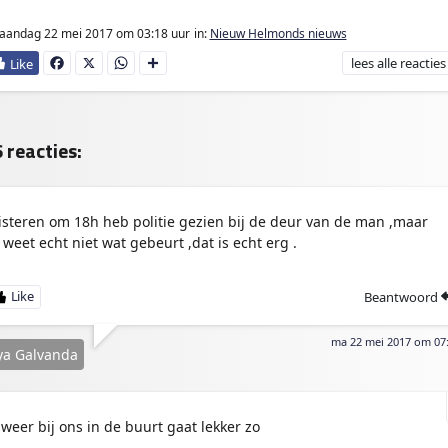
aandag 22 mei 2017
om 03:18 uur
in:
Nieuw Helmonds nieuws
lees
alle reacties
Fa
X
W
D
ce
ha
e
bo
ts
l
ok
Ap
e
p
n
 reacties:
isteren om 18h heb politie gezien bij de deur van de man ,maar
k weet echt niet wat gebeurt ,dat is echt erg .
Beantwoord
ma 22 mei 2017 om 07
ya Galvanda
lweer bij ons in de buurt gaat lekker zo