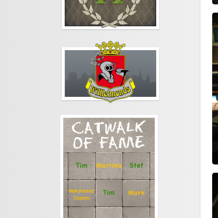
CATWALK
OF FAME
Stef
Tim
Martina
Mohammed
Tim
Mark
Chahim