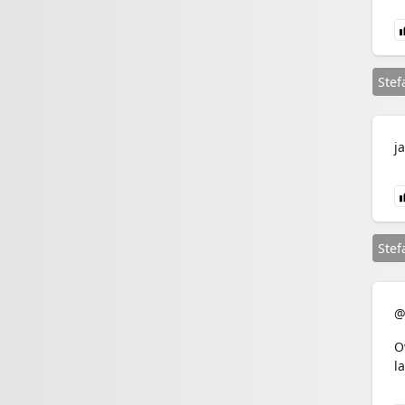
Stef
j
Stef
@
O
l