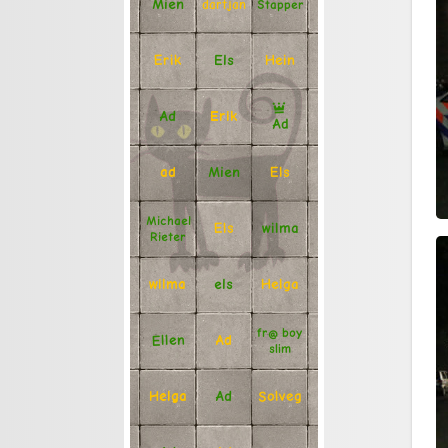
Mien
Stapper
dartjan
Erik
Hein
Els
Ad
Erik
Ad
Mien
Els
ad
Michael
Els
wilma
Rieter
Helga
els
wilma
fr@ boy
Ellen
Ad
slim
Solveg
Ad
Helga