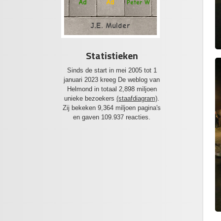
Ad
Ad
Peter W
J.E. Mulder
Statistieken
Sinds de start in mei 2005 tot 1
januari 2023 kreeg De weblog van
Helmond in totaal 2,898 miljoen
unieke bezoekers
(staafdiagram)
.
Zij bekeken 9,364 miljoen pagina's
en gaven 109.937 reacties.