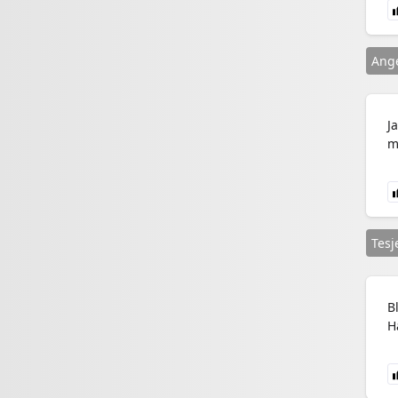
Ange
J
m
Tesj
B
H