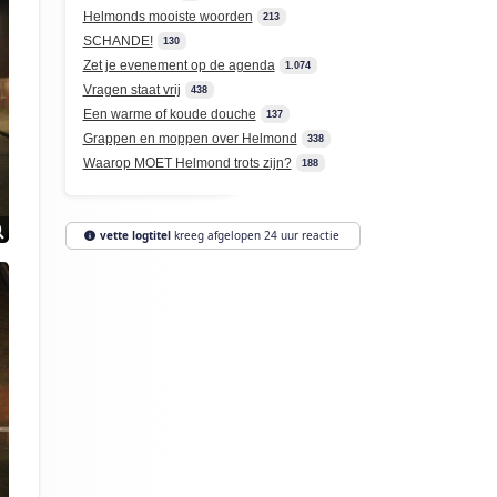
Helmonds mooiste woorden
213
SCHANDE!
130
Zet je evenement op de agenda
1.074
Vragen staat vrij
438
Een warme of koude douche
137
Grappen en moppen over Helmond
338
Waarop MOET Helmond trots zijn?
188
vette logtitel
kreeg afgelopen 24 uur reactie