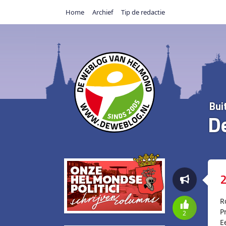
Home
Archief
Tip de redactie
Bui
D
2
R
P
2
E