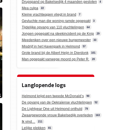
Drugspand op Bakelsedijk 4 maanden gesloten
4
Mea culpa
22
Kleine vrachtwagen vliegt in brand
7
Gevluchte man die woning ramde opgepakt
3
Tijdelijke opvang van 110 vluchtelingen
64
Jongen opgepakt na steekincident op de Knip
29
Meedenken over een nieuwe burgemeester
33
Misdrijf in het Havenpark in Helmond
57
Grote brand bij de Albert Heijn in Dierdonk
101
Man opgepakt vanwege moord op Peter R.
20
Langlopende logs
Helmond krijgt een tweede McDonald’s
90
De opvang van de Oekraïense vluchtelingen
52
De Lightyear One uit Helmond onthuld
79
Zwaargewonde vrouw Bakelsedijk overleden
163
Ik vind…
211
Lelijke plekken
81