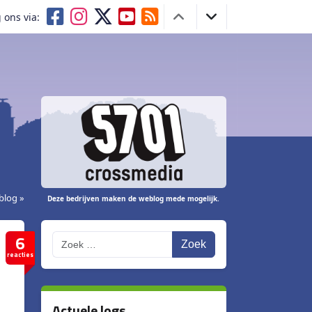
 ons via:
blog »
Deze bedrijven maken de weblog mede mogelijk.
6
Zoek
reacties
Actuele logs