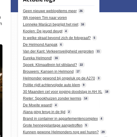
Geen nieuwe weblogitems meer
26
n
Wij roepen Tim naar voren
n
Lonneke Maráczi begrijpt het niet
16
Koolen: De jeugd deugt
4
In welke straat bevond zich de fotograaf?
5
De Helmond Aanpak
6
Van der Kant: Verkeersveiligheid vergroten
11
Eureka Helmond!
16
Spoek: Klimaattrein tot stilstand?
22
Brouwers: Kansen in Helmond
17
Helmonder gewond bij ongeluk op de A270
3
Politie rijdt achtervolgde auto klem
9
30 Maanden cel voor poging doodslag in AH XL
18
Rieter: Spookhuizen zonder kermis
14
De Moeite waard!
4
Alana ging terug in de tijd
2
Brand in container in appartementencomplex
4
Grote hennepplantage aangetroffen
5
Kunnen gewone Helmonders nog wel huren?
29