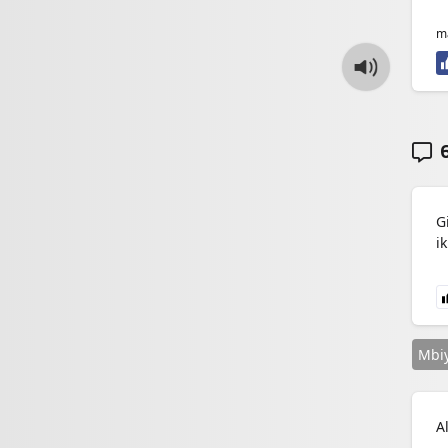
m
6
G
i
Mbi
A