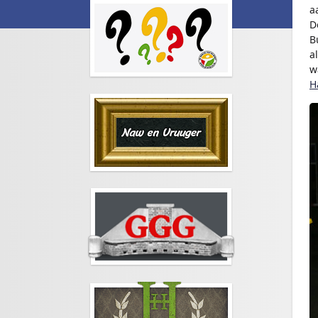
a
D
B
a
w
H