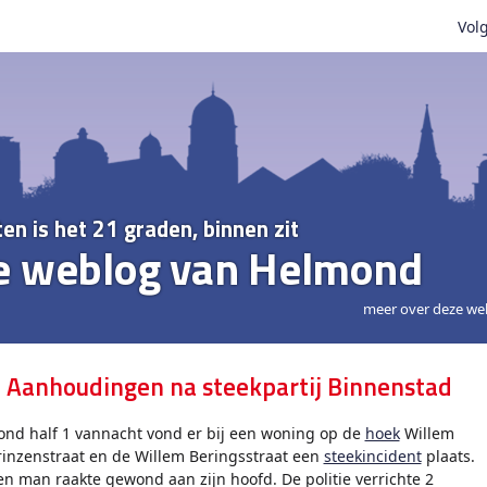
Volg
ten is het 21 graden, binnen zit
e weblog van Helmond
meer over deze we
 Aanhoudingen na steekpartij Binnenstad
ond half 1 vannacht vond er bij een woning op de
hoek
Willem
rinzenstraat en de Willem Beringsstraat een
steekincident
plaats.
en man raakte gewond aan zijn hoofd. De politie verrichte 2