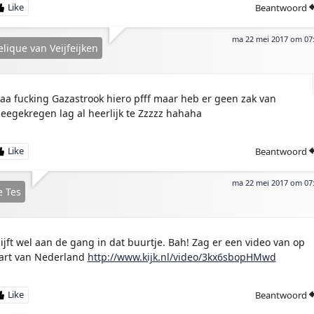
Beantwoord
ma 22 mei 2017 om 07
lique van Veijfeijken
aaa fucking Gazastrook hiero pfff maar heb er geen zak van
eegekregen lag al heerlijk te Zzzzz hahaha
Beantwoord
ma 22 mei 2017 om 07
e Tes
lijft wel aan de gang in dat buurtje. Bah! Zag er een video van op
art van Nederland
http://www.kijk.nl/video/3kx6sbopHMwd
Beantwoord