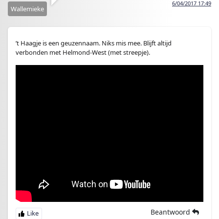
6/04/2017 17:49
Wallemieke
’t Haagje is een geuzennaam. Niks mis mee. Blijft altijd
verbonden met Helmond-West (met streepje).
Beantwoord