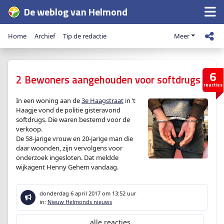
De weblog van Helmond
Home
Archief
Tip de redactie
Meer
6
2 Bewoners aangehouden voor softdrugs
reacties
In een woning aan de
3e Haagstraat
in ’t
Haagje vond de politie gisteravond
softdrugs. Die waren bestemd voor de
verkoop.
De 58-jarige vrouw en 20-jarige man die
daar woonden, zijn vervolgens voor
onderzoek ingesloten. Dat meldde
wijkagent Henny Gehem vandaag.
donderdag 6 april 2017
om 13:52 uur
in:
Nieuw Helmonds nieuws
alle reacties