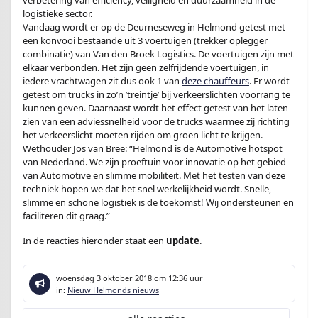
verbetering van efficiency, veiligheid en duurzaamheid in de
logistieke sector.
Vandaag wordt er op de Deurneseweg in Helmond getest met
een konvooi bestaande uit 3 voertuigen (trekker oplegger
combinatie) van Van den Broek Logistics. De voertuigen zijn met
elkaar verbonden. Het zijn geen zelfrijdende voertuigen, in
iedere vrachtwagen zit dus ook 1 van
deze chauffeurs
. Er wordt
getest om trucks in zo’n ’treintje’ bij verkeerslichten voorrang te
kunnen geven. Daarnaast wordt het effect getest van het laten
zien van een adviessnelheid voor de trucks waarmee zij richting
het verkeerslicht moeten rijden om groen licht te krijgen.
Wethouder Jos van Bree: “Helmond is de Automotive hotspot
van Nederland. We zijn proeftuin voor innovatie op het gebied
van Automotive en slimme mobiliteit. Met het testen van deze
techniek hopen we dat het snel werkelijkheid wordt. Snelle,
slimme en schone logistiek is de toekomst! Wij ondersteunen en
faciliteren dit graag.”
In de reacties hieronder staat een
update
.
woensdag 3 oktober 2018
om 12:36 uur
in:
Nieuw Helmonds nieuws