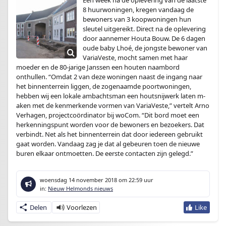
Een week na de oplevering van de laatste
8 huurwoningen, kregen vandaag de
bewoners van 3 koopwoningen hun
sleutel uitgereikt. Direct na de oplevering
door aannemer Houta Bouw. De 6 dagen
oude baby Lhoé, de jongste bewoner van
VariaVeste, mocht samen met haar
moeder en de 80-jarige Janssen een houten naambord
onthullen. “Omdat 2 van deze woningen naast de ingang naar
het binnenterrein liggen, de zogenaamde poortwoningen,
hebben wij een lokale ambachtsman een houtsnijwerk laten m­­­
aken met de kenmerkende vormen van VariaVeste,” vertelt Arno
Verhagen, projectcoördinator bij woCom. “Dit bord moet een
herkenningspunt worden voor de bewoners en bezoekers. Dat
verbindt. Net als het binnenterrein dat door iedereen gebruikt
gaat worden. Vandaag zag je dat al gebeuren toen de nieuwe
buren elkaar ontmoetten. De eerste contacten zijn gelegd.”
woensdag 14 november 2018
om 22:59 uur
in:
Nieuw Helmonds nieuws
Delen