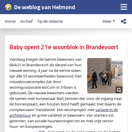
De weblog van Helmond
Home
Archief
Tip de redactie
Meer
Baby opent 21e woonblok in Brandevoort
Vandaag kregen de laatste bewoners van
Blok21 in Brandevoort de sleutel van hun
nieuwe woning. 4 Jaar na de eerste steen
zijn alle 55 wooneenheden bewoond. Een
nieuwbouwcomplex dat door
woningcorporatie woCom in 3 fasen is
gebouwd. De nieuwe bewoners vierden
dit samen met kunstenaar Bart Janssen die, voor de ingang naar
de binnenplaats, een houten bord heeft gemaakt met daarin de
complexnaam ‘VariaVeste’. Een woonproject met
variatie in de
architectuur
en grote variëteit in bewoners. Van starters tot
gezinnen, van sociale huurwoningen tot en met vrije sector
huur- en koopwoningen.