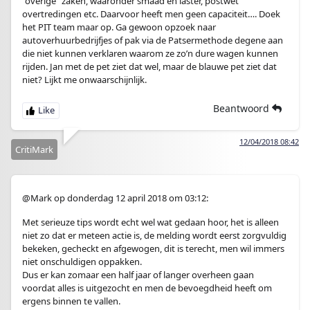
“overige” zaken, waaronder smaad en laster, postwet
overtredingen etc. Daarvoor heeft men geen capaciteit…. Doek
het PIT team maar op. Ga gewoon opzoek naar
autoverhuurbedrijfjes of pak via de Patsermethode degene aan
die niet kunnen verklaren waarom ze zo’n dure wagen kunnen
rijden. Jan met de pet ziet dat wel, maar de blauwe pet ziet dat
niet? Lijkt me onwaarschijnlijk.
Beantwoord
12/04/2018 08:42
CritiMark
@Mark op donderdag 12 april 2018 om 03:12:
Met serieuze tips wordt echt wel wat gedaan hoor, het is alleen
niet zo dat er meteen actie is, de melding wordt eerst zorgvuldig
bekeken, gecheckt en afgewogen, dit is terecht, men wil immers
niet onschuldigen oppakken.
Dus er kan zomaar een half jaar of langer overheen gaan
voordat alles is uitgezocht en men de bevoegdheid heeft om
ergens binnen te vallen.