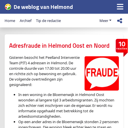
De weblog van Helmond
Home
Archief
Tip de redactie
Meer
10
Adresfraude in Helmond Oost en Noord
reacties
Gisteren bezocht het Peelland Interventie
Team (PIT) 4 adressen in Helmond. De
controle duurde van 17.00 tot 20.00 uur
en richtte zich op bewoning en gebruik.
De volgende overtredingen zijn
gesignaleerd:
In een woning in de Bloemenwijk in Helmond Oost
woonden al langere tijd 3 arbeidsmigranten. Zij mochten
zich echter niet inschrijven van de eigenaar. Er wordt nu
informatie opgehaald met betrekking tot de
arbeidsomstandigheden.
Op een ander adres in de Bloemenwijk stonden 2 personen
ingeschreven. Die woning bleek echter leeg te staan en