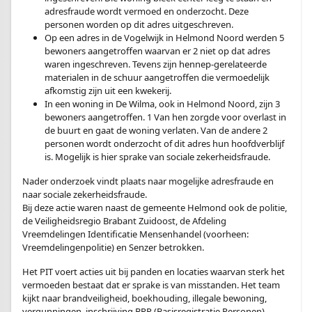
adresfraude wordt vermoed en onderzocht. Deze
personen worden op dit adres uitgeschreven.
Op een adres in de Vogelwijk in Helmond Noord werden 5
bewoners aangetroffen waarvan er 2 niet op dat adres
waren ingeschreven. Tevens zijn hennep-gerelateerde
materialen in de schuur aangetroffen die vermoedelijk
afkomstig zijn uit een kwekerij.
In een woning in De Wilma, ook in Helmond Noord, zijn 3
bewoners aangetroffen. 1 Van hen zorgde voor overlast in
de buurt en gaat de woning verlaten. Van de andere 2
personen wordt onderzocht of dit adres hun hoofdverblijf
is. Mogelijk is hier sprake van sociale zekerheidsfraude.
Nader onderzoek vindt plaats naar mogelijke adresfraude en
naar sociale zekerheidsfraude.
Bij deze actie waren naast de gemeente Helmond ook de politie,
de Veiligheidsregio Brabant Zuidoost, de Afdeling
Vreemdelingen Identificatie Mensenhandel (voorheen:
Vreemdelingenpolitie) en Senzer betrokken.
Het PIT voert acties uit bij panden en locaties waarvan sterk het
vermoeden bestaat dat er sprake is van misstanden. Het team
kijkt naar brandveiligheid, boekhouding, illegale bewoning,
vergunningen, inschrijving BRP (Basisregistratie Personen),