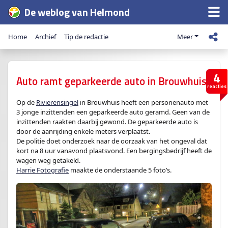
De weblog van Helmond
Home
Archief
Tip de redactie
Meer
4
Auto ramt geparkeerde auto in Brouwhuis
reacties
Op de
Rivierensingel
in Brouwhuis heeft een personenauto met
3 jonge inzittenden een geparkeerde auto geramd. Geen van de
inzittenden raakten daarbij gewond. De geparkeerde auto is
door de aanrijding enkele meters verplaatst.
De politie doet onderzoek naar de oorzaak van het ongeval dat
kort na 8 uur vanavond plaatsvond. Een bergingsbedrijf heeft de
wagen weg getakeld.
Harrie Fotografie
maakte de onderstaande 5 foto’s.