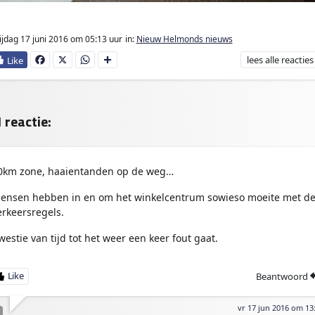
ijdag 17 juni 2016
om 05:13 uur
in:
Nieuw Helmonds nieuws
lees
alle reacties
Fa
X
W
D
ce
ha
e
bo
ts
l
ok
Ap
e
p
n
 reactie:
0km zone, haaientanden op de weg…
ensen hebben in en om het winkelcentrum sowieso moeite met d
erkeersregels.
westie van tijd tot het weer een keer fout gaat.
Beantwoord
vr 17 jun 2016 om 13