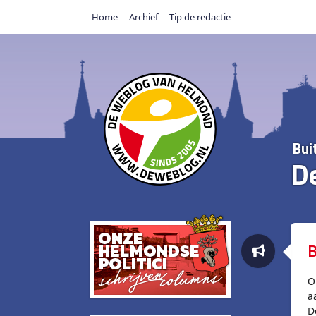
Home
Archief
Tip de redactie
Bui
D
B
O
a
D