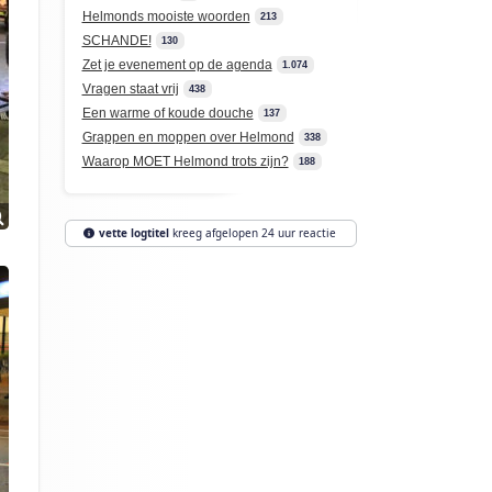
Helmonds mooiste woorden
213
SCHANDE!
130
Zet je evenement op de agenda
1.074
Vragen staat vrij
438
Een warme of koude douche
137
Grappen en moppen over Helmond
338
Waarop MOET Helmond trots zijn?
188
vette logtitel
kreeg afgelopen 24 uur reactie