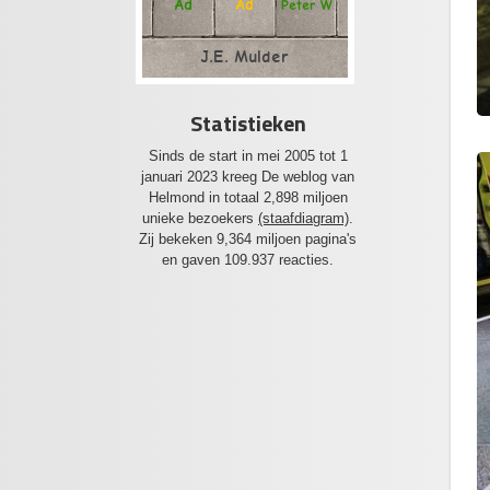
Ad
Ad
Peter W
J.E. Mulder
Statistieken
Sinds de start in mei 2005 tot 1
januari 2023 kreeg De weblog van
Helmond in totaal 2,898 miljoen
unieke bezoekers
(staafdiagram)
.
Zij bekeken 9,364 miljoen pagina's
en gaven 109.937 reacties.