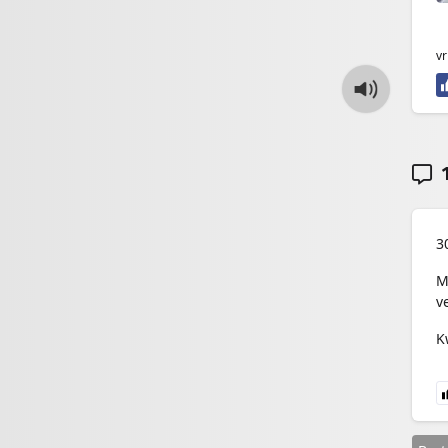
vr
1
3
M
v
K