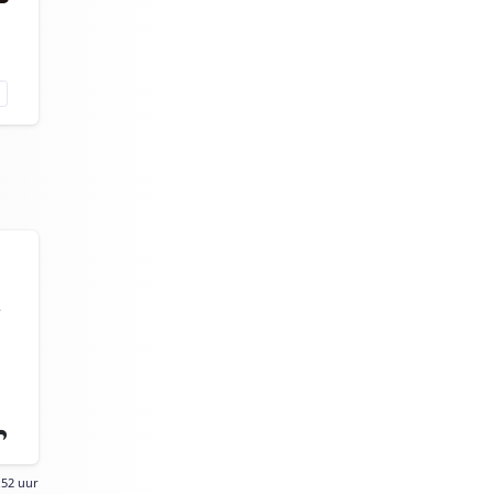
e
:52 uur