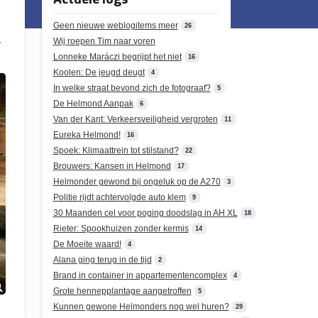
Geen nieuwe weblogitems meer
26
.
Wij roepen Tim naar voren
Lonneke Maráczi begrijpt het niet
16
Koolen: De jeugd deugt
4
In welke straat bevond zich de fotograaf?
5
De Helmond Aanpak
6
Van der Kant: Verkeersveiligheid vergroten
11
Eureka Helmond!
16
Spoek: Klimaattrein tot stilstand?
22
Brouwers: Kansen in Helmond
17
Helmonder gewond bij ongeluk op de A270
3
Politie rijdt achtervolgde auto klem
9
30 Maanden cel voor poging doodslag in AH XL
18
Rieter: Spookhuizen zonder kermis
14
De Moeite waard!
4
Alana ging terug in de tijd
2
Brand in container in appartementencomplex
4
Grote hennepplantage aangetroffen
5
Kunnen gewone Helmonders nog wel huren?
29