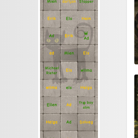
Mien
Stapper
dartjan
Erik
Hein
Els
Ad
Erik
Ad
Mien
Els
ad
Michael
Els
wilma
Rieter
Helga
els
wilma
fr@ boy
Ellen
Ad
slim
Solveg
Ad
Helga