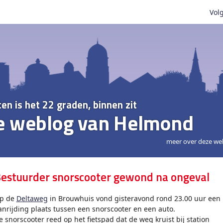
Volg
ten is het 22 graden, binnen zit
e weblog van Helmond
meer over deze we
estuurder snorscooter gewond na ongeval
p de
Deltaweg
in Brouwhuis vond gisteravond rond 23.00 uur een
anrijding plaats tussen een snorscooter en een auto.
e snorscooter reed op het fietspad dat de weg kruist bij station