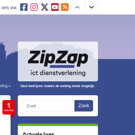
 ons via:
blog »
Deze bedrijven maken de weblog mede mogelijk.
1
Zoek
reactie
Actuele logs