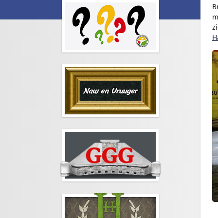
B
m
z
H