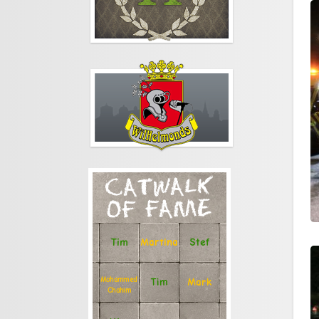
CATWALK
OF FAME
Stef
Tim
Martina
Mohammed
Tim
Mark
Chahim