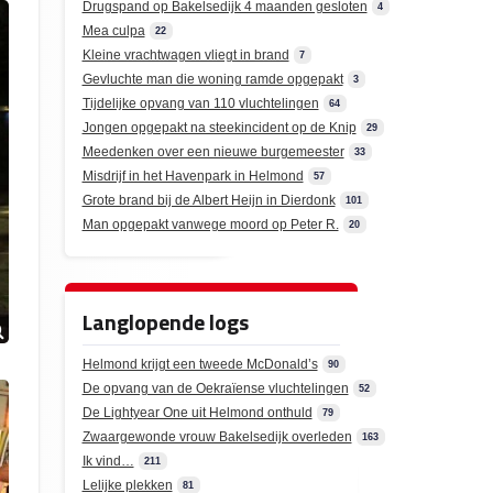
Drugspand op Bakelsedijk 4 maanden gesloten
4
Mea culpa
22
Kleine vrachtwagen vliegt in brand
7
Gevluchte man die woning ramde opgepakt
3
Tijdelijke opvang van 110 vluchtelingen
64
Jongen opgepakt na steekincident op de Knip
29
Meedenken over een nieuwe burgemeester
33
Misdrijf in het Havenpark in Helmond
57
Grote brand bij de Albert Heijn in Dierdonk
101
Man opgepakt vanwege moord op Peter R.
20
Langlopende logs
Helmond krijgt een tweede McDonald’s
90
De opvang van de Oekraïense vluchtelingen
52
De Lightyear One uit Helmond onthuld
79
Zwaargewonde vrouw Bakelsedijk overleden
163
Ik vind…
211
Lelijke plekken
81