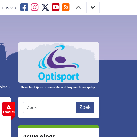
 ons via:
blog »
Deze bedrijven maken de weblog mede mogelijk.
4
Zoek
reacties
Actuele logs