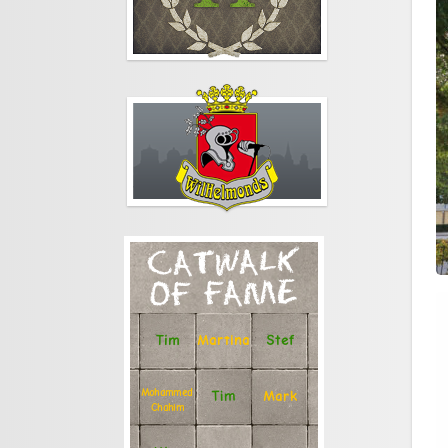
CATWALK
OF FAME
Stef
Tim
Martina
Mohammed
Tim
Mark
Chahim