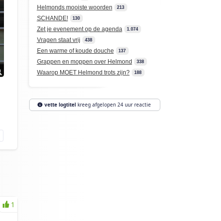
Helmonds mooiste woorden
213
SCHANDE!
130
Zet je evenement op de agenda
1.074
Vragen staat vrij
438
Een warme of koude douche
137
Grappen en moppen over Helmond
338
Waarop MOET Helmond trots zijn?
188
vette logtitel
kreeg afgelopen 24 uur reactie
1