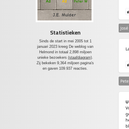
Ad
Ad
Peter W
J.E. Mulder
José
Statistieken
Sinds de start in mei 2005 tot 1
januari 2023 kreeg De weblog van
L
Helmond in totaal 2,898 miljoen
unieke bezoekers
(staafdiagram)
.
Zij bekeken 9,364 miljoen pagina's
en gaven 109.937 reacties.
Pete
U
V
g
h
b