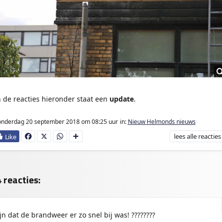
n de reacties hieronder staat een
update
.
onderdag 20 september 2018
om 08:25 uur
in:
Nieuw Helmonds nieuws
lees
alle reacties
Fa
X
W
D
ce
ha
e
bo
ts
l
ok
Ap
e
p
n
 reacties:
ijn dat de brandweer er zo snel bij was! ????????