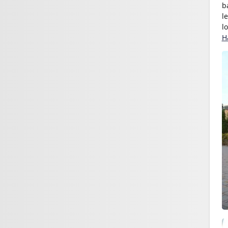
b
l
l
H