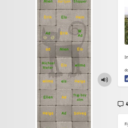
Mien
Stapper
dartjan
Erik
Hein
Els
Ad
Erik
Ad
Mien
Els
ad
I
Michael
Els
wilma
Rieter
d
Helga
els
wilma
fr@ boy
Ellen
Ad
slim
4
Solveg
Ad
Helga
F