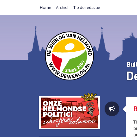
Home
Archief
Tip de redactie
Bui
D
B
T
b
u