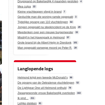
Drugspand op Bakelsedijk 4 maanden gesloten
4
Mea culpa
22
Kleine vrachtwagen vliegt in brand
7
Gevluchte man die woning ramde opgepakt
3
Tijdelijke opvang van 110 vluchtelingen
64
Jongen opgepakt na steekincident op de Knip
29
Meedenken over een nieuwe burgemeester
33
Misdrijf in het Havenpark in Helmond
57
Grote brand bij de Albert Heijn in Dierdonk
101
Man opgepakt vanwege moord op Peter R.
20
Langlopende logs
Helmond krijgt een tweede McDonald’s
90
De opvang van de Oekraïense vluchtelingen
52
De Lightyear One uit Helmond onthuld
79
Zwaargewonde vrouw Bakelsedijk overleden
163
Ik vind…
211
Lelijke plekken
81