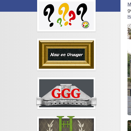
M
g
H