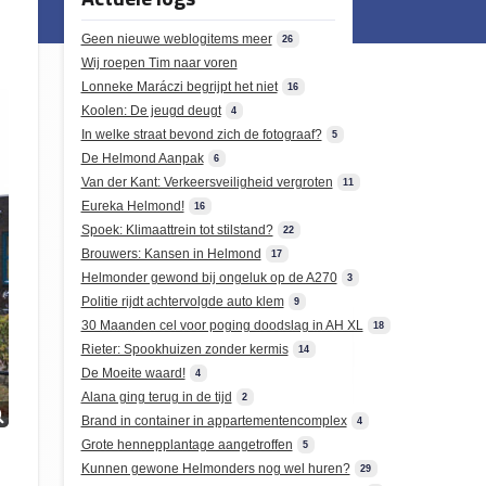
Geen nieuwe weblogitems meer
26
Wij roepen Tim naar voren
Lonneke Maráczi begrijpt het niet
16
Koolen: De jeugd deugt
4
In welke straat bevond zich de fotograaf?
5
De Helmond Aanpak
6
Van der Kant: Verkeersveiligheid vergroten
11
Eureka Helmond!
16
Spoek: Klimaattrein tot stilstand?
22
Brouwers: Kansen in Helmond
17
Helmonder gewond bij ongeluk op de A270
3
Politie rijdt achtervolgde auto klem
9
30 Maanden cel voor poging doodslag in AH XL
18
Rieter: Spookhuizen zonder kermis
14
De Moeite waard!
4
Alana ging terug in de tijd
2
Brand in container in appartementencomplex
4
Grote hennepplantage aangetroffen
5
Kunnen gewone Helmonders nog wel huren?
29