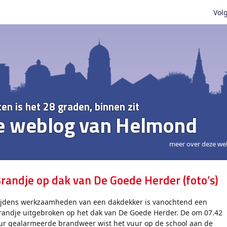
Volg
ten is het 28 graden, binnen zit
e weblog van Helmond
meer over deze we
randje op dak van De Goede Herder (foto’s)
ijdens werkzaamheden van een dakdekker is vanochtend een
randje uitgebroken op het dak van De Goede Herder. De om 07.42
ur gealarmeerde brandweer wist het vuur op de school aan de